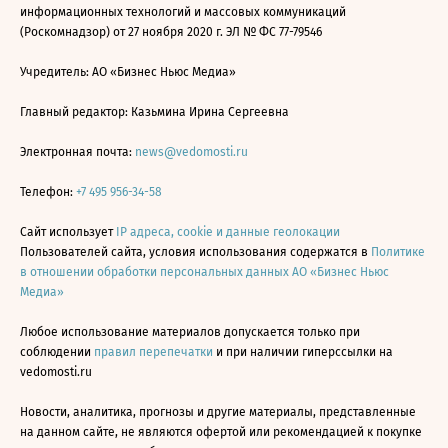
информационных технологий и массовых коммуникаций
(Роскомнадзор) от 27 ноября 2020 г. ЭЛ № ФС 77-79546
Учредитель: АО «Бизнес Ньюс Медиа»
Главный редактор: Казьмина Ирина Сергеевна
Электронная почта:
news@vedomosti.ru
Телефон:
+7 495 956-34-58
Сайт использует
IP адреса, cookie и данные геолокации
Пользователей сайта, условия использования содержатся в
Политике
в отношении обработки персональных данных АО «Бизнес Ньюс
Медиа»
Любое использование материалов допускается только при
соблюдении
правил перепечатки
и при наличии гиперссылки на
vedomosti.ru
Новости, аналитика, прогнозы и другие материалы, представленные
на данном сайте, не являются офертой или рекомендацией к покупке