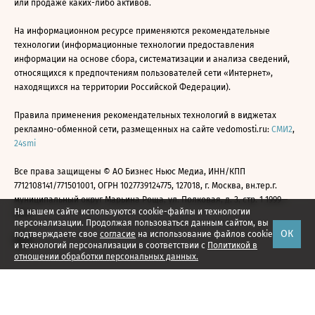
или продаже каких-либо активов.
На информационном ресурсе применяются рекомендательные
технологии (информационные технологии предоставления
информации на основе сбора, систематизации и анализа сведений,
относящихся к предпочтениям пользователей сети «Интернет»,
находящихся на территории Российской Федерации).
Правила применения рекомендательных технологий в виджетах
рекламно-обменной сети, размещенных на сайте vedomosti.ru:
СМИ2
,
24smi
Все права защищены © АО Бизнес Ньюс Медиа, ИНН/КПП
7712108141/771501001, ОГРН 1027739124775, 127018, г. Москва, вн.тер.г.
муниципальный округ Марьина Роща, ул. Полковая, д. 3, стр. 1 1999—
На нашем сайте используются cookie-файлы и технологии
2026
персонализации. Продолжая пользоваться данным сайтом, вы
ОК
подтверждаете свое
согласие
на использование файлов cookie
и технологий персонализации в соответствии с
Политикой в
отношении обработки персональных данных.