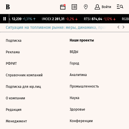
Войти
 Бирж.
12,239
+1,31%
↑
IMOEX
2 281,31
-0,2%
↓
RTSI
874,64
-1,12%
↓
RGBI
Ситуация на топливном рынке: меры, динамика, прогнозы
Выб
Наши проекты
Подписка
ВЕДЫ
Реклама
Город
РФРИТ
Аналитика
Справочник компаний
Промышленность
Подписка для юр.лиц
Наука
О компании
Здоровье
Редакция
Конференции
Менеджмент