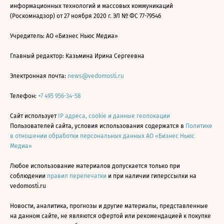
информационных технологий и массовых коммуникаций
(Роскомнадзор) от 27 ноября 2020 г. ЭЛ № ФС 77-79546
Учредитель: АО «Бизнес Ньюс Медиа»
Главный редактор: Казьмина Ирина Сергеевна
Электронная почта:
news@vedomosti.ru
Телефон:
+7 495 956-34-58
Сайт использует
IP адреса, cookie и данные геолокации
Пользователей сайта, условия использования содержатся в
Политике
в отношении обработки персональных данных АО «Бизнес Ньюс
Медиа»
Любое использование материалов допускается только при
соблюдении
правил перепечатки
и при наличии гиперссылки на
vedomosti.ru
Новости, аналитика, прогнозы и другие материалы, представленные
на данном сайте, не являются офертой или рекомендацией к покупке