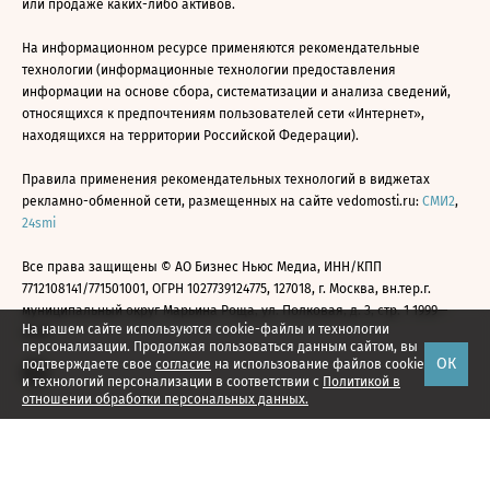
или продаже каких-либо активов.
На информационном ресурсе применяются рекомендательные
технологии (информационные технологии предоставления
информации на основе сбора, систематизации и анализа сведений,
относящихся к предпочтениям пользователей сети «Интернет»,
находящихся на территории Российской Федерации).
Правила применения рекомендательных технологий в виджетах
рекламно-обменной сети, размещенных на сайте vedomosti.ru:
СМИ2
,
24smi
Все права защищены © АО Бизнес Ньюс Медиа, ИНН/КПП
7712108141/771501001, ОГРН 1027739124775, 127018, г. Москва, вн.тер.г.
муниципальный округ Марьина Роща, ул. Полковая, д. 3, стр. 1 1999—
На нашем сайте используются cookie-файлы и технологии
2026
персонализации. Продолжая пользоваться данным сайтом, вы
ОК
подтверждаете свое
согласие
на использование файлов cookie
и технологий персонализации в соответствии с
Политикой в
отношении обработки персональных данных.