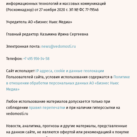
информационных технологий и массовых коммуникаций
(Роскомнадзор) от 27 ноября 2020 г. ЭЛ № ФС 77-79546
Учредитель: АО «Бизнес Ньюс Медиа»
Главный редактор: Казьмина Ирина Сергеевна
Электронная почта:
news@vedomosti.ru
Телефон:
+7 495 956-34-58
Сайт использует
IP адреса, cookie и данные геолокации
Пользователей сайта, условия использования содержатся в
Политике
в отношении обработки персональных данных АО «Бизнес Ньюс
Медиа»
Любое использование материалов допускается только при
соблюдении
правил перепечатки
и при наличии гиперссылки на
vedomosti.ru
Новости, аналитика, прогнозы и другие материалы, представленные
на данном сайте, не являются офертой или рекомендацией к покупке