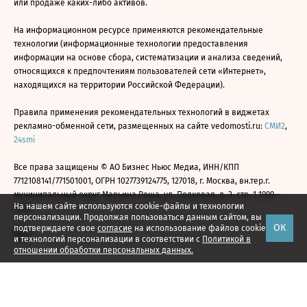
или продаже каких-либо активов.
На информационном ресурсе применяются рекомендательные
технологии (информационные технологии предоставления
информации на основе сбора, систематизации и анализа сведений,
относящихся к предпочтениям пользователей сети «Интернет»,
находящихся на территории Российской Федерации).
Правила применения рекомендательных технологий в виджетах
рекламно-обменной сети, размещенных на сайте vedomosti.ru:
СМИ2
,
24smi
Все права защищены © АО Бизнес Ньюс Медиа, ИНН/КПП
7712108141/771501001, ОГРН 1027739124775, 127018, г. Москва, вн.тер.г.
муниципальный округ Марьина Роща, ул. Полковая, д. 3, стр. 1 1999—
На нашем сайте используются cookie-файлы и технологии
2026
персонализации. Продолжая пользоваться данным сайтом, вы
ОК
подтверждаете свое
согласие
на использование файлов cookie
и технологий персонализации в соответствии с
Политикой в
отношении обработки персональных данных.