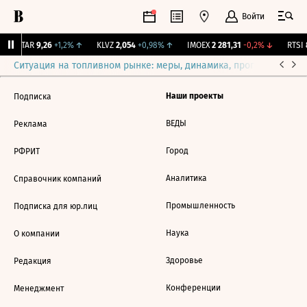
Войти
UTAR
9,26
+1,2%
↑
KLVZ
2,054
+0,98%
↑
IMOEX
2 281,31
-0,2%
↓
RTSI
8
Ситуация на топливном рынке: меры, динамика, прогнозы
Выб
Наши проекты
Подписка
ВЕДЫ
Реклама
Город
РФРИТ
Аналитика
Справочник компаний
Промышленность
Подписка для юр.лиц
Наука
О компании
Здоровье
Редакция
Конференции
Менеджмент