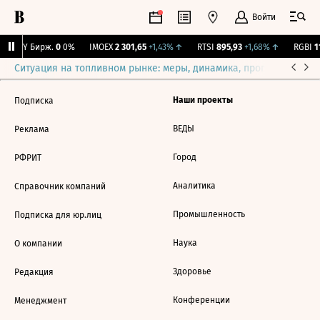
Войти
CNY Бирж.
0
0%
IMOEX
2 301,65
+1,43%
↑
RTSI
895,93
+1,68%
↑
RGBI
11
Ситуация на топливном рынке: меры, динамика, прогнозы
Выб
Наши проекты
Подписка
ВЕДЫ
Реклама
Город
РФРИТ
Аналитика
Справочник компаний
Промышленность
Подписка для юр.лиц
Наука
О компании
Здоровье
Редакция
Конференции
Менеджмент