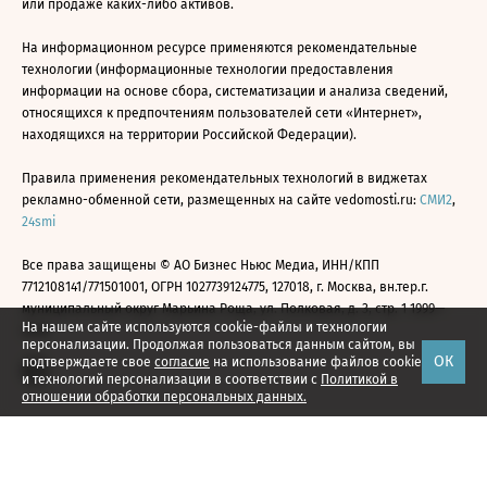
или продаже каких-либо активов.
На информационном ресурсе применяются рекомендательные
технологии (информационные технологии предоставления
информации на основе сбора, систематизации и анализа сведений,
относящихся к предпочтениям пользователей сети «Интернет»,
находящихся на территории Российской Федерации).
Правила применения рекомендательных технологий в виджетах
рекламно-обменной сети, размещенных на сайте vedomosti.ru:
СМИ2
,
24smi
Все права защищены © АО Бизнес Ньюс Медиа, ИНН/КПП
7712108141/771501001, ОГРН 1027739124775, 127018, г. Москва, вн.тер.г.
муниципальный округ Марьина Роща, ул. Полковая, д. 3, стр. 1 1999—
На нашем сайте используются cookie-файлы и технологии
2026
персонализации. Продолжая пользоваться данным сайтом, вы
ОК
подтверждаете свое
согласие
на использование файлов cookie
и технологий персонализации в соответствии с
Политикой в
отношении обработки персональных данных.