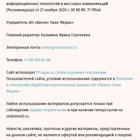
информационных технологий и массовых коммуникаций
(Роскомнадзор) от 27 ноября 2020 г. ЭЛ № ФС 77-79546
Учредитель: АО «Бизнес Ньюс Медиа»
Главный редактор: Казьмина Ирина Сергеевна
Электронная почта:
news@vedomosti.ru
Телефон:
+7 495 956-34-58
Сайт использует
IP адреса, cookie и данные геолокации
Пользователей сайта, условия использования содержатся в
Политике
в отношении обработки персональных данных АО «Бизнес Ньюс
Медиа»
Любое использование материалов допускается только при
соблюдении
правил перепечатки
и при наличии гиперссылки на
vedomosti.ru
Новости, аналитика, прогнозы и другие материалы, представленные
на данном сайте, не являются офертой или рекомендацией к покупке