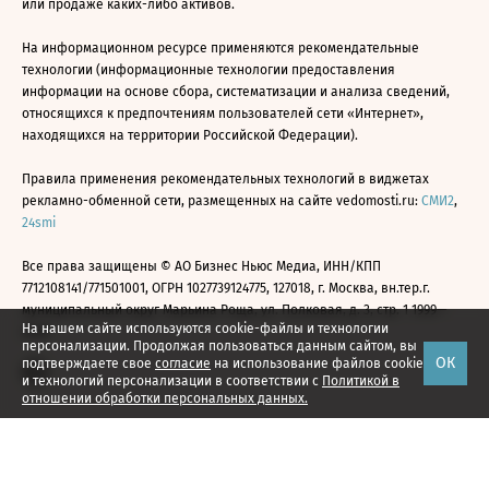
или продаже каких-либо активов.
На информационном ресурсе применяются рекомендательные
технологии (информационные технологии предоставления
информации на основе сбора, систематизации и анализа сведений,
относящихся к предпочтениям пользователей сети «Интернет»,
находящихся на территории Российской Федерации).
Правила применения рекомендательных технологий в виджетах
рекламно-обменной сети, размещенных на сайте vedomosti.ru:
СМИ2
,
24smi
Все права защищены © АО Бизнес Ньюс Медиа, ИНН/КПП
7712108141/771501001, ОГРН 1027739124775, 127018, г. Москва, вн.тер.г.
муниципальный округ Марьина Роща, ул. Полковая, д. 3, стр. 1 1999—
На нашем сайте используются cookie-файлы и технологии
2026
персонализации. Продолжая пользоваться данным сайтом, вы
ОК
подтверждаете свое
согласие
на использование файлов cookie
и технологий персонализации в соответствии с
Политикой в
отношении обработки персональных данных.