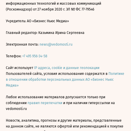
информационных технологий и массовых коммуникаций
(Роскомнадзор) от 27 ноября 2020 г. ЭЛ № ФС 77-79546
Учредитель: АО «Бизнес Ньюс Медиа»
Главный редактор: Казьмина Ирина Сергеевна
Электронная почта:
news@vedomosti.ru
Телефон:
+7 495 956-34-58
Сайт использует
IP адреса, cookie и данные геолокации
Пользователей сайта, условия использования содержатся в
Политике
в отношении обработки персональных данных АО «Бизнес Ньюс
Медиа»
Любое использование материалов допускается только при
соблюдении
правил перепечатки
и при наличии гиперссылки на
vedomosti.ru
Новости, аналитика, прогнозы и другие материалы, представленные
на данном сайте, не являются офертой или рекомендацией к покупке