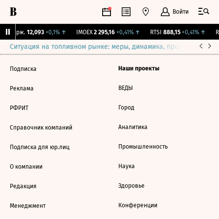
Войти
NY Бирж.
12,093
+0,1%
↑
IMOEX
2 295,16
+0,41%
↑
RTSI
888,15
+0,41%
↑
R
Ситуация на топливном рынке: меры, динамика, прогнозы
Выб
Наши проекты
Подписка
ВЕДЫ
Реклама
Город
РФРИТ
Аналитика
Справочник компаний
Промышленность
Подписка для юр.лиц
Наука
О компании
Здоровье
Редакция
Конференции
Менеджмент