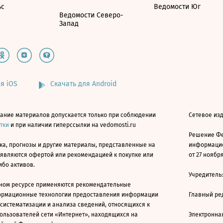
ьс
Ведомости Юг
Ведомости Северо-
Запад
я iOS
Скачать для Android
ание материалов допускается только при соблюдении
Сетевое изд
атки
и при наличии гиперссылки на vedomosti.ru
Решение Фе
ка, прогнозы и другие материалы, представленные на
информацио
 являются офертой или рекомендацией к покупке или
от 27 ноября
ибо активов.
Учредитель
ном ресурсе применяются рекомендательные
ормационные технологии предоставления информации
Главный ре
 систематизации и анализа сведений, относящихся к
ользователей сети «Интернет», находящихся на
Электронна