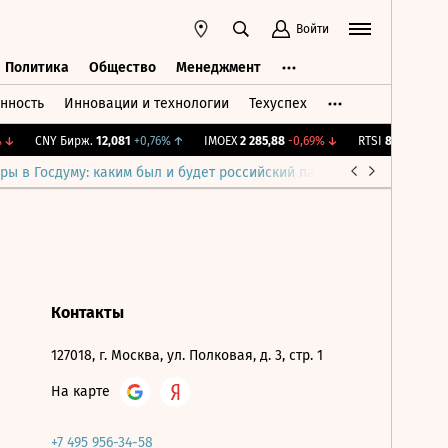
Войти
Политика
Общество
Менеджмент
нность
Инновации и технологии
Техуспех
ть
Политика
Общество
Менеджмент
↓
CNY Бирж.
12,081
+0,76%
↑
IMOEX
2 285,88
-0,69%
↓
RTSI
884,56
-1,27
ры в Госдуму: каким был и будет российский парламент
Война н
Контакты
127018, г. Москва, ул. Полковая, д. 3, стр. 1
На карте
+7 495 956-34-58