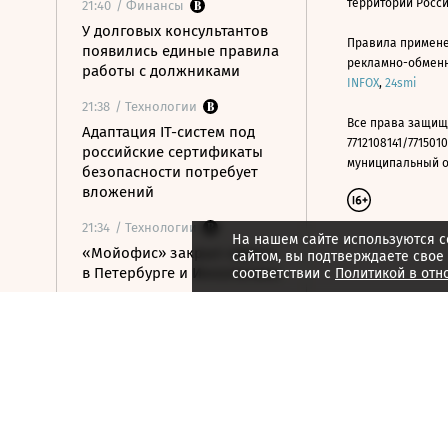
территории Росс
21:40
/ Финансы
У долговых консультантов
Правила примене
появились единые правила
рекламно-обменно
работы с должниками
INFOX
,
24smi
21:38
/ Технологии
Все права защищ
Адаптация IT-систем под
7712108141/7715010
российские сертификаты
муниципальный окр
безопасности потребует
вложений
21:34
/ Технологии
На нашем сайте используются c
«Мойофис» закрыл офисы
сайтом, вы подтверждаете свое
в Петербурге и Иннополисе
соответствии с
Политикой в отн
21:33
/ Политика
Россия поддержала
расширение
авиасообщения с
Казахстаном
21:28
/ Недвижимость