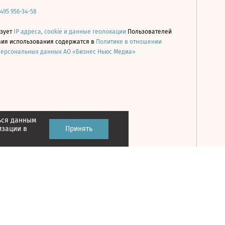
 495 956-34-58
ьзует
IP адреса, cookie и данные геолокации
Пользователей
овия использования содержатся в
Политике в отношении
персональных данных АО «Бизнес Ньюс Медиа»
ься данным
Принять
изации в