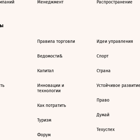
мпаний
Менеджмент
Распространение
ты
Правила торговли
Идеи управления
Ведомости&
Спорт
Капитал
Страна
ть
Инновации и
Устойчивое развити
технологии
Право
Как потратить
Думай
Туризм
Техуспех
Форум