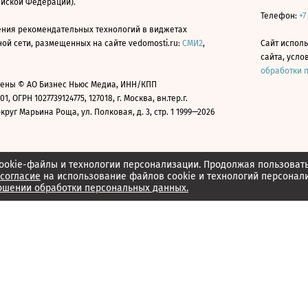
ийской Федерации).
Телефон:
+7
ния рекомендательных технологий в виджетах
й сети, размещенных на сайте vedomosti.ru:
СМИ2
,
Сайт испол
сайта, усл
обработки 
ены © АО Бизнес Ньюс Медиа, ИНН/КПП
01, ОГРН 1027739124775, 127018, г. Москва, вн.тер.г.
уг Марьина Роща, ул. Полковая, д. 3, стр. 1 1999—2026
ookie-файлы и технологии персонализации. Продолжая пользоват
согласие
на использование файлов cookie и технологий персонал
ошении обработки персональных данных.