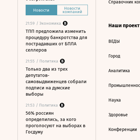
Справочник ко
Новости
Новости
компаний
21:59
/ Экономика
Наши проек
ТПП предложила изменить
процедуру банкротства для
ВЕДЫ
пострадавших от БПЛА
селлеров
Город
21:55
/ Политика
Только два из трех
Аналитика
депутатов-
самовыдвиженцев собрали
Промышленнос
подписи на думские
выборы
Наука
21:53
/ Политика
56% россиян
Здоровье
определились, за кого
проголосуют на выборах в
Конференции
Госдуму