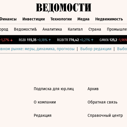
Финансы
Инвестиции
Технологии
Медиа
Недвижимость
ород
Ведомости&
Аналитика
Капитал
Страна
Промышле
а
Финансы
Инвестиции
Технологии
Медиа
Недвижимос
1,27%
↓
RGBI
115,35
+0,18%
↑
RGBITR
776,42
+0,21%
↑
GMKN
125,2
-1,96%
ивном рынке: меры, динамика, прогнозы
Выбор редакции
Выбо
Подписка для юр.лиц
Архив
О компании
Обратная связь
Редакция
Справочный центр