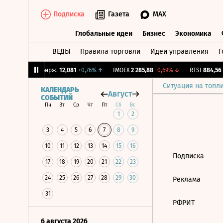
Подписка
Газета
MAX
Глобальные идеи
Бизнес
Экономика
ВЕДЫ
Правила торговли
Идеи управления
Г
Глобальные идеи
Бизнес
Экономик
96%
↓
CNY Бирж.
12,081
+0,76%
↑
IMOEX
2 285,88
-0,69%
↓
RTSI
884,56
-
Ситуация на топл
КАЛЕНДАРЬ
Август
СОБЫТИЙ
Пн
Вт
Ср
Чт
Пт
Сб
Вс
1
2
3
4
5
6
7
8
9
10
11
12
13
14
15
16
Подписка
17
18
19
20
21
22
23
24
25
26
27
28
29
30
Реклама
31
РФРИТ
6 августа 2026