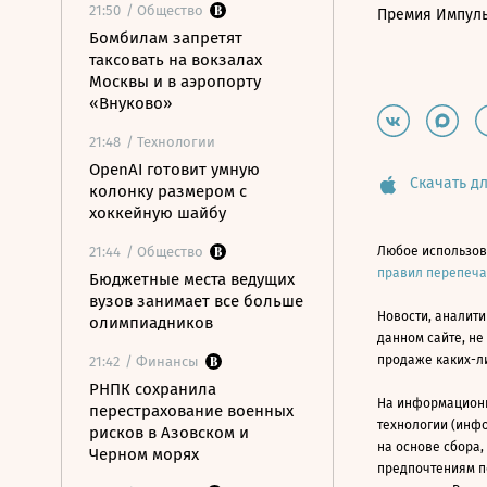
21:50
/ Общество
Премия Импул
Бомбилам запретят
таксовать на вокзалах
Москвы и в аэропорту
«Внуково»
21:48
/ Технологии
OpenAI готовит умную
Скачать дл
колонку размером с
хоккейную шайбу
21:44
/ Общество
Любое использов
правил перепеч
Бюджетные места ведущих
вузов занимает все больше
Новости, аналити
олимпиадников
данном сайте, не
продаже каких-л
21:42
/ Финансы
РНПК сохранила
На информацион
перестрахование военных
технологии (инф
рисков в Азовском и
на основе сбора,
Черном морях
предпочтениям п