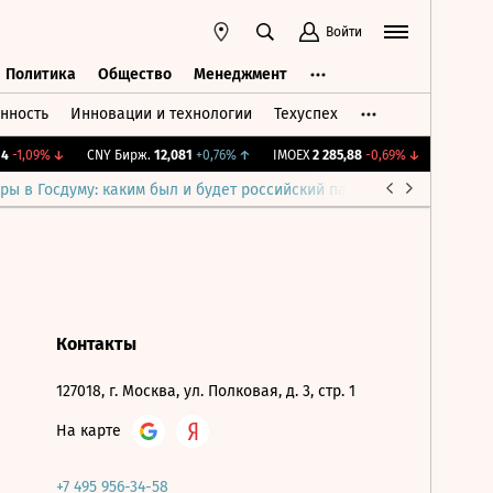
Войти
Политика
Общество
Менеджмент
нность
Инновации и технологии
Техуспех
ть
Политика
Общество
Менеджмент
-1,09%
↓
CNY Бирж.
12,081
+0,76%
↑
IMOEX
2 285,88
-0,69%
↓
RTSI
884,
ры в Госдуму: каким был и будет российский парламент
Война н
Контакты
127018, г. Москва, ул. Полковая, д. 3, стр. 1
На карте
+7 495 956-34-58