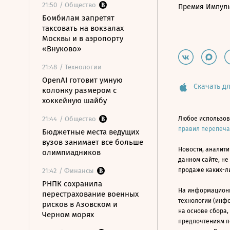
21:50
/ Общество
Премия Импул
Бомбилам запретят
таксовать на вокзалах
Москвы и в аэропорту
«Внуково»
21:48
/ Технологии
OpenAI готовит умную
Скачать дл
колонку размером с
хоккейную шайбу
21:44
/ Общество
Любое использов
правил перепеч
Бюджетные места ведущих
вузов занимает все больше
Новости, аналити
олимпиадников
данном сайте, не
продаже каких-л
21:42
/ Финансы
РНПК сохранила
На информацион
перестрахование военных
технологии (инф
рисков в Азовском и
на основе сбора,
Черном морях
предпочтениям п