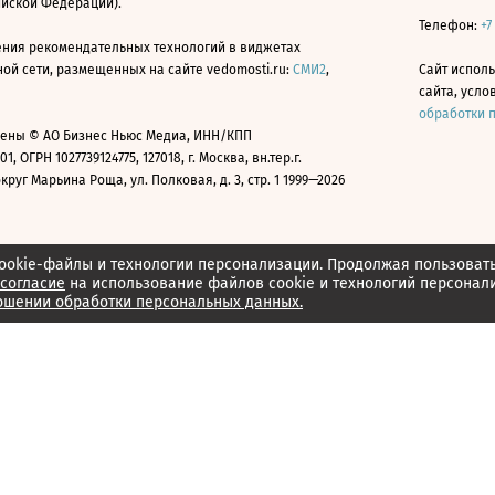
ийской Федерации).
Телефон:
+7
ния рекомендательных технологий в виджетах
й сети, размещенных на сайте vedomosti.ru:
СМИ2
,
Сайт испол
сайта, усл
обработки 
ены © АО Бизнес Ньюс Медиа, ИНН/КПП
01, ОГРН 1027739124775, 127018, г. Москва, вн.тер.г.
уг Марьина Роща, ул. Полковая, д. 3, стр. 1 1999—2026
ookie-файлы и технологии персонализации. Продолжая пользоват
согласие
на использование файлов cookie и технологий персонал
ошении обработки персональных данных.