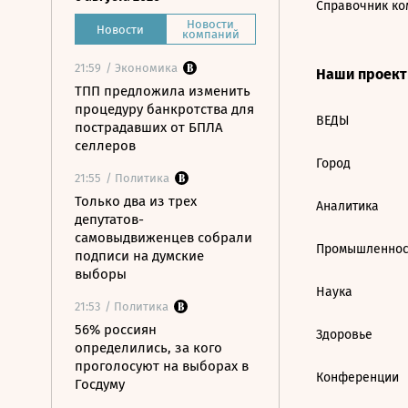
Справочник ко
Новости
Новости
компаний
21:59
/ Экономика
Наши проек
ТПП предложила изменить
процедуру банкротства для
ВЕДЫ
пострадавших от БПЛА
селлеров
Город
21:55
/ Политика
Только два из трех
Аналитика
депутатов-
самовыдвиженцев собрали
Промышленнос
подписи на думские
выборы
Наука
21:53
/ Политика
56% россиян
Здоровье
определились, за кого
проголосуют на выборах в
Конференции
Госдуму