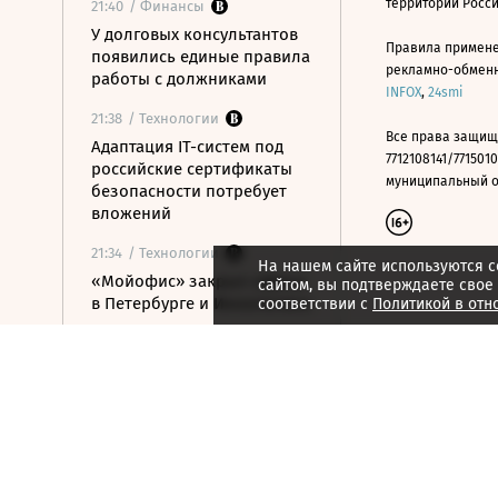
территории Росс
21:40
/ Финансы
У долговых консультантов
Правила примене
появились единые правила
рекламно-обменно
работы с должниками
INFOX
,
24smi
21:38
/ Технологии
Все права защищ
Адаптация IT-систем под
7712108141/7715010
российские сертификаты
муниципальный окр
безопасности потребует
вложений
21:34
/ Технологии
На нашем сайте используются c
«Мойофис» закрыл офисы
сайтом, вы подтверждаете свое
в Петербурге и Иннополисе
соответствии с
Политикой в отн
21:33
/ Политика
Россия поддержала
расширение
авиасообщения с
Казахстаном
21:28
/ Недвижимость