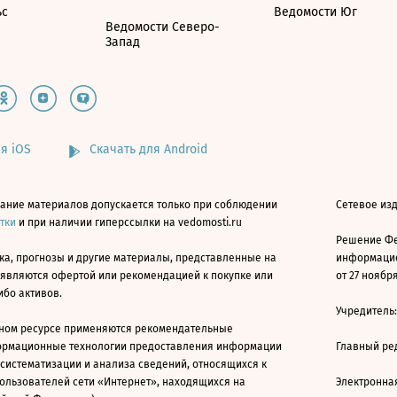
ьс
Ведомости Юг
Ведомости Северо-
Запад
я iOS
Скачать для Android
ание материалов допускается только при соблюдении
Сетевое изд
атки
и при наличии гиперссылки на vedomosti.ru
Решение Фе
ка, прогнозы и другие материалы, представленные на
информацио
 являются офертой или рекомендацией к покупке или
от 27 ноября
ибо активов.
Учредитель
ном ресурсе применяются рекомендательные
ормационные технологии предоставления информации
Главный ре
 систематизации и анализа сведений, относящихся к
ользователей сети «Интернет», находящихся на
Электронна