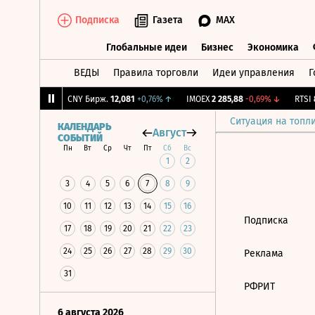
Подписка
Газета
MAX
Глобальные идеи
Бизнес
Экономика
ВЕДЫ
Правила торговли
Идеи управления
Г
Глобальные идеи
Бизнес
Экономик
,14
-1,09%
↓
CNY Бирж.
12,081
+0,76%
↑
IMOEX
2 285,88
-0,69%
↓
RTSI
8
Ситуация на топл
КАЛЕНДАРЬ
Август
СОБЫТИЙ
Пн
Вт
Ср
Чт
Пт
Сб
Вс
1
2
3
4
5
6
7
8
9
10
11
12
13
14
15
16
Подписка
17
18
19
20
21
22
23
24
25
26
27
28
29
30
Реклама
31
РФРИТ
6 августа 2026