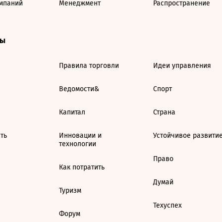
мпаний
Менеджмент
Распространение
ты
Правила торговли
Идеи управления
Ведомости&
Спорт
Капитал
Страна
ть
Инновации и
Устойчивое развити
технологии
Право
Как потратить
Думай
Туризм
Техуспех
Форум