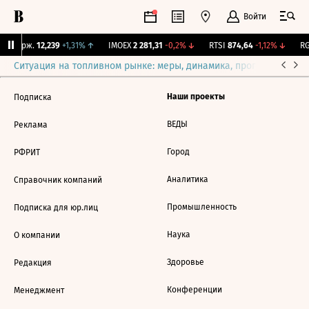
Войти
Y Бирж.
12,239
+1,31%
↑
IMOEX
2 281,31
-0,2%
↓
RTSI
874,64
-1,12%
↓
RG
Ситуация на топливном рынке: меры, динамика, прогнозы
Выб
Наши проекты
Подписка
ВЕДЫ
Реклама
Город
РФРИТ
Аналитика
Справочник компаний
Промышленность
Подписка для юр.лиц
Наука
О компании
Здоровье
Редакция
Конференции
Менеджмент