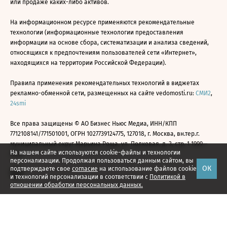
или продаже каких-либо активов.
На информационном ресурсе применяются рекомендательные
технологии (информационные технологии предоставления
информации на основе сбора, систематизации и анализа сведений,
относящихся к предпочтениям пользователей сети «Интернет»,
находящихся на территории Российской Федерации).
Правила применения рекомендательных технологий в виджетах
рекламно-обменной сети, размещенных на сайте vedomosti.ru:
СМИ2
,
24smi
Все права защищены © АО Бизнес Ньюс Медиа, ИНН/КПП
7712108141/771501001, ОГРН 1027739124775, 127018, г. Москва, вн.тер.г.
муниципальный округ Марьина Роща, ул. Полковая, д. 3, стр. 1 1999—
На нашем сайте используются cookie-файлы и технологии
2026
персонализации. Продолжая пользоваться данным сайтом, вы
ОК
подтверждаете свое
согласие
на использование файлов cookie
и технологий персонализации в соответствии с
Политикой в
отношении обработки персональных данных.