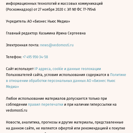
информационных технологий и массовых коммуникаций
(Роскомнадзор) от 27 ноября 2020 г. ЭЛ № ФС 77-79546
Учредитель: АО «Бизнес Ньюс Медиа»
Главный редактор: Казьмина Ирина Сергеевна
Электронная почта:
news@vedomosti.ru
Телефон:
+7 495 956-34-58
Сайт использует
IP адреса, cookie и данные геолокации
Пользователей сайта, условия использования содержатся в
Политике
в отношении обработки персональных данных АО «Бизнес Ньюс
Медиа»
Любое использование материалов допускается только при
соблюдении
правил перепечатки
и при наличии гиперссылки на
vedomosti.ru
Новости, аналитика, прогнозы и другие материалы, представленные
на данном сайте, не являются офертой или рекомендацией к покупке