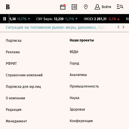
Войти
BI
115,38
+0,17%
↑
CNY Бирж.
12,239
+1,31%
↑
IMOEX
2 281,31
-0,2%
↓
RG
Ситуация на топливном рынке: меры, динамика, прогнозы
Выб
Наши проекты
Подписка
ВЕДЫ
Реклама
Город
РФРИТ
Аналитика
Справочник компаний
Промышленность
Подписка для юр.лиц
Наука
О компании
Здоровье
Редакция
Конференции
Менеджмент