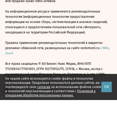
или продаже каких-либо активов.
На информационном ресурсе применяются рекомендательные
технологии (информационные технологии предоставления
информации на основе сбора, систематизации и анализа сведений,
относящихся к предпочтениям пользователей сети «Интернет»,
находящихся на территории Российской Федерации).
Правила применения рекомендательных технологий в виджетах
рекламно-обменной сети, размещенных на сайте vedomosti.ru:
СМИ2
,
24smi
Все права защищены © АО Бизнес Ньюс Медиа, ИНН/КПП
7712108141/771501001, ОГРН 1027739124775, 127018, г. Москва, вн.тер.г.
муниципальный округ Марьина Роща, ул. Полковая, д. 3, стр. 1 1999—
На нашем сайте используются cookie-файлы и технологии
2026
персонализации. Продолжая пользоваться данным сайтом, вы
ОК
подтверждаете свое
согласие
на использование файлов cookie
и технологий персонализации в соответствии с
Политикой в
отношении обработки персональных данных.