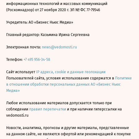
информационных технологий и массовых коммуникаций
(Роскомнадзор) от 27 ноября 2020 г. ЭЛ № ФС 77-79546
Учредитель: АО «Бизнес Ньюс Медиа»
Главный редактор: Казьмина Ирина Сергеевна
Электронная почта:
news@vedomosti.ru
Телефон:
+7 495 956-34-58
Сайт использует
IP адреса, cookie и данные геолокации
Пользователей сайта, условия использования содержатся в
Политике
в отношении обработки персональных данных АО «Бизнес Ньюс
Медиа»
Любое использование материалов допускается только при
соблюдении
правил перепечатки
и при наличии гиперссылки на
vedomosti.ru
Новости, аналитика, прогнозы и другие материалы, представленные
на данном сайте, не являются офертой или рекомендацией к покупке