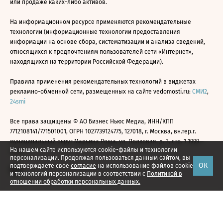
или продаже каких-либо активов.
На информационном ресурсе применяются рекомендательные
технологии (информационные технологии предоставления
информации на основе сбора, систематизации и анализа сведений,
относящихся к предпочтениям пользователей сети «Интернет»,
находящихся на территории Российской Федерации).
Правила применения рекомендательных технологий в виджетах
рекламно-обменной сети, размещенных на сайте vedomosti.ru:
СМИ2
,
24smi
Все права защищены © АО Бизнес Ньюс Медиа, ИНН/КПП
7712108141/771501001, ОГРН 1027739124775, 127018, г. Москва, вн.тер.г.
муниципальный округ Марьина Роща, ул. Полковая, д. 3, стр. 1 1999—
На нашем сайте используются cookie-файлы и технологии
2026
персонализации. Продолжая пользоваться данным сайтом, вы
ОК
подтверждаете свое
согласие
на использование файлов cookie
и технологий персонализации в соответствии с
Политикой в
отношении обработки персональных данных.