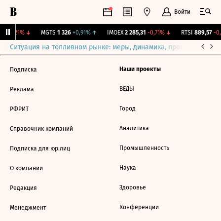
Войти
,7
-0,21%
↓
MGTS
1 326
+0,91%
↑
IMOEX
2 285,31
-0,71%
↓
RTSI
889,57
-0,
Ситуация на топливном рынке: меры, динамика, прогнозы
Выб
Наши проекты
Подписка
ВЕДЫ
Реклама
Город
РФРИТ
Аналитика
Справочник компаний
Промышленность
Подписка для юр.лиц
Наука
О компании
Здоровье
Редакция
Конференции
Менеджмент