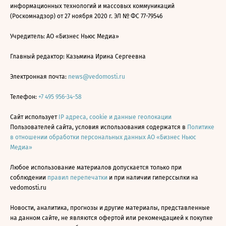
информационных технологий и массовых коммуникаций
(Роскомнадзор) от 27 ноября 2020 г. ЭЛ № ФС 77-79546
Учредитель: АО «Бизнес Ньюс Медиа»
Главный редактор: Казьмина Ирина Сергеевна
Электронная почта:
news@vedomosti.ru
Телефон:
+7 495 956-34-58
Сайт использует
IP адреса, cookie и данные геолокации
Пользователей сайта, условия использования содержатся в
Политике
в отношении обработки персональных данных АО «Бизнес Ньюс
Медиа»
Любое использование материалов допускается только при
соблюдении
правил перепечатки
и при наличии гиперссылки на
vedomosti.ru
Новости, аналитика, прогнозы и другие материалы, представленные
на данном сайте, не являются офертой или рекомендацией к покупке