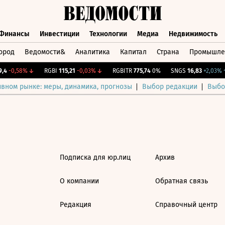
Финансы
Инвестиции
Технологии
Медиа
Недвижимость
ород
Ведомости&
Аналитика
Капитал
Страна
Промышле
а
Финансы
Инвестиции
Технологии
Медиа
Недвижимос
4
-0,58%
↓
RGBI
115,21
-0,03%
↓
RGBITR
775,74
0%
SNGS
16,83
+2,03%
↑
ивном рынке: меры, динамика, прогнозы
Выбор редакции
Выбо
Подписка для юр.лиц
Архив
О компании
Обратная связь
Редакция
Справочный центр