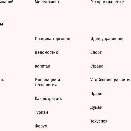
мпаний
Менеджмент
Распространение
ты
Правила торговли
Идеи управления
Ведомости&
Спорт
Капитал
Страна
ть
Инновации и
Устойчивое развити
технологии
Право
Как потратить
Думай
Туризм
Техуспех
Форум