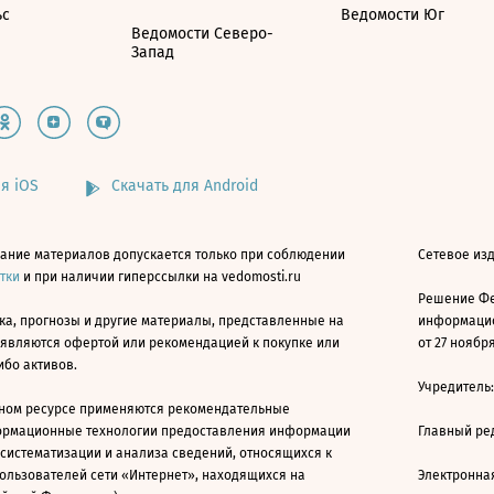
ьс
Ведомости Юг
Ведомости Северо-
Запад
я iOS
Скачать для Android
ание материалов допускается только при соблюдении
Сетевое изд
атки
и при наличии гиперссылки на vedomosti.ru
Решение Фе
ка, прогнозы и другие материалы, представленные на
информацио
 являются офертой или рекомендацией к покупке или
от 27 ноября
ибо активов.
Учредитель
ном ресурсе применяются рекомендательные
ормационные технологии предоставления информации
Главный ре
 систематизации и анализа сведений, относящихся к
ользователей сети «Интернет», находящихся на
Электронна