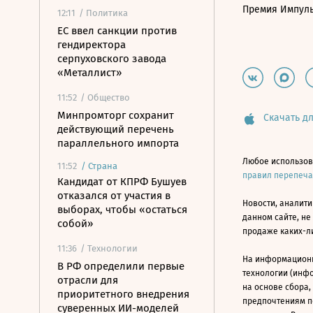
Премия Импул
12:11
/ Политика
ЕС ввел санкции против
гендиректора
серпуховского завода
«Металлист»
11:52
/ Общество
Минпромторг сохранит
Скачать дл
действующий перечень
параллельного импорта
Любое использов
11:52
/
Страна
правил перепеч
Кандидат от КПРФ Бушуев
отказался от участия в
Новости, аналити
выборах, чтобы «остаться
данном сайте, не
собой»
продаже каких-л
11:36
/ Технологии
На информацион
В РФ определили первые
технологии (инф
отрасли для
на основе сбора,
приоритетного внедрения
предпочтениям п
суверенных ИИ-моделей