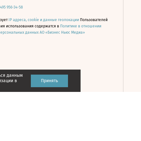
 495 956-34-58
ьзует
IP адреса, cookie и данные геолокации
Пользователей
овия использования содержатся в
Политике в отношении
персональных данных АО «Бизнес Ньюс Медиа»
ься данным
Принять
изации в