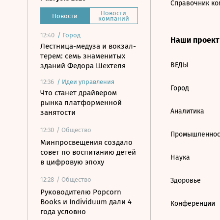
Справочник ко
Новости
Новости
компаний
12:40
/
Город
Наши проек
Лестница-медуза и вокзал-
терем: семь знаменитых
ВЕДЫ
зданий Федора Шехтеля
12:36
/
Идеи управления
Город
Что станет драйвером
рынка платформенной
Аналитика
занятости
12:30
/ Общество
Промышленнос
Минпросвещения создало
совет по воспитанию детей
Наука
в цифровую эпоху
12:28
/ Общество
Здоровье
Руководителю Popcorn
Books и Individuum дали 4
Конференции
года условно