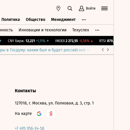
Войти
Политика
Общество
Менеджмент
нность
Инновации и технологии
Техуспех
ть
Политика
Общество
Менеджмент
CNY Бирж.
12,221
+1,15%
↑
IMOEX
2 272,55
-0,58%
↓
RTSI
879,4
-0,58%
↓
ры в Госдуму: каким был и будет российский парламент
Война н
Контакты
127018, г. Москва, ул. Полковая, д. 3, стр. 1
На карте
+7 495 956-34-58