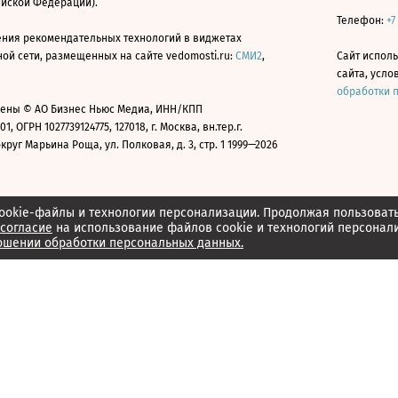
ийской Федерации).
Телефон:
+7
ния рекомендательных технологий в виджетах
й сети, размещенных на сайте vedomosti.ru:
СМИ2
,
Сайт испол
сайта, усл
обработки 
ены © АО Бизнес Ньюс Медиа, ИНН/КПП
01, ОГРН 1027739124775, 127018, г. Москва, вн.тер.г.
уг Марьина Роща, ул. Полковая, д. 3, стр. 1 1999—2026
ookie-файлы и технологии персонализации. Продолжая пользоват
согласие
на использование файлов cookie и технологий персонал
ошении обработки персональных данных.