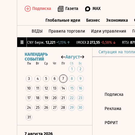
Подписка
Газета
MAX
Глобальные идеи
Бизнес
Экономика
ВЕДЫ
Правила торговли
Идеи управления
Г
Глобальные идеи
Бизнес
Экономик
83
+2,03%
↑
CNY Бирж.
12,221
+1,15%
↑
IMOEX
2 272,55
-0,58%
↓
RTSI
879,
Ситуация на топл
КАЛЕНДАРЬ
Август
СОБЫТИЙ
Пн
Вт
Ср
Чт
Пт
Сб
Вс
1
2
3
4
5
6
7
8
9
10
11
12
13
14
15
16
Подписка
17
18
19
20
21
22
23
24
25
26
27
28
29
30
Реклама
31
РФРИТ
7 августа 2026