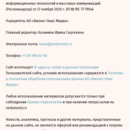
информационных технологий и массовых коммуникаций
(Роскомнадзор) от 27 ноября 2020 г. ЭЛ № ФС 77-79546
Учредитель: АО «Бизнес Ньюс Медиа»
Главный редактор: Казьмина Ирина Сергеевна
Электронная почта:
news@vedomosti.ru
Телефон:
+7 495 956-34-58
Сайт использует
IP адреса, cookie и данные геолокации
Пользователей сайта, условия использования содержатся в
Политике
в отношении обработки персональных данных АО «Бизнес Ньюс
Медиа»
Любое использование материалов допускается только при
соблюдении
правил перепечатки
и при наличии гиперссылки на
vedomosti.ru
Новости, аналитика, прогнозы и другие материалы, представленные
на данном сайте, не являются офертой или рекомендацией к покупке