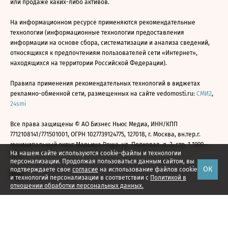
или продаже каких-либо активов.
На информационном ресурсе применяются рекомендательные
технологии (информационные технологии предоставления
информации на основе сбора, систематизации и анализа сведений,
относящихся к предпочтениям пользователей сети «Интернет»,
находящихся на территории Российской Федерации).
Правила применения рекомендательных технологий в виджетах
рекламно-обменной сети, размещенных на сайте vedomosti.ru:
СМИ2
,
24smi
Все права защищены © АО Бизнес Ньюс Медиа, ИНН/КПП
7712108141/771501001, ОГРН 1027739124775, 127018, г. Москва, вн.тер.г.
муниципальный округ Марьина Роща, ул. Полковая, д. 3, стр. 1 1999—
На нашем сайте используются cookie-файлы и технологии
2026
персонализации. Продолжая пользоваться данным сайтом, вы
ОК
подтверждаете свое
согласие
на использование файлов cookie
и технологий персонализации в соответствии с
Политикой в
отношении обработки персональных данных.