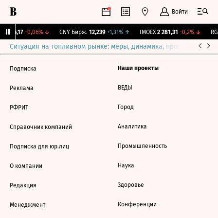
Войти
BI
115,17
-0,06%
↓
CNY Бирж.
12,239
+1,31%
↑
IMOEX
2 281,31
-0,2%
↓
RGB
Ситуация на топливном рынке: меры, динамика, прогнозы
Выб
Наши проекты
Подписка
ВЕДЫ
Реклама
Город
РФРИТ
Аналитика
Справочник компаний
Промышленность
Подписка для юр.лиц
Наука
О компании
Здоровье
Редакция
Конференции
Менеджмент