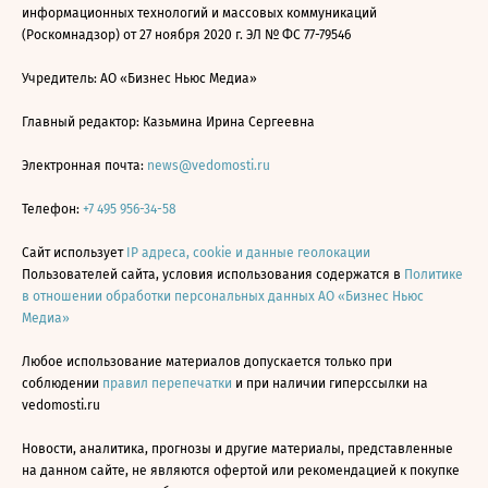
информационных технологий и массовых коммуникаций
(Роскомнадзор) от 27 ноября 2020 г. ЭЛ № ФС 77-79546
Учредитель: АО «Бизнес Ньюс Медиа»
Главный редактор: Казьмина Ирина Сергеевна
Электронная почта:
news@vedomosti.ru
Телефон:
+7 495 956-34-58
Сайт использует
IP адреса, cookie и данные геолокации
Пользователей сайта, условия использования содержатся в
Политике
в отношении обработки персональных данных АО «Бизнес Ньюс
Медиа»
Любое использование материалов допускается только при
соблюдении
правил перепечатки
и при наличии гиперссылки на
vedomosti.ru
Новости, аналитика, прогнозы и другие материалы, представленные
на данном сайте, не являются офертой или рекомендацией к покупке