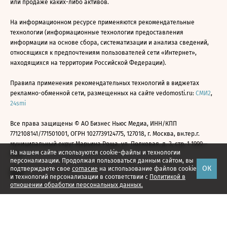
или продаже каких-либо активов.
На информационном ресурсе применяются рекомендательные
технологии (информационные технологии предоставления
информации на основе сбора, систематизации и анализа сведений,
относящихся к предпочтениям пользователей сети «Интернет»,
находящихся на территории Российской Федерации).
Правила применения рекомендательных технологий в виджетах
рекламно-обменной сети, размещенных на сайте vedomosti.ru:
СМИ2
,
24smi
Все права защищены © АО Бизнес Ньюс Медиа, ИНН/КПП
7712108141/771501001, ОГРН 1027739124775, 127018, г. Москва, вн.тер.г.
муниципальный округ Марьина Роща, ул. Полковая, д. 3, стр. 1 1999—
На нашем сайте используются cookie-файлы и технологии
2026
персонализации. Продолжая пользоваться данным сайтом, вы
ОК
подтверждаете свое
согласие
на использование файлов cookie
и технологий персонализации в соответствии с
Политикой в
отношении обработки персональных данных.