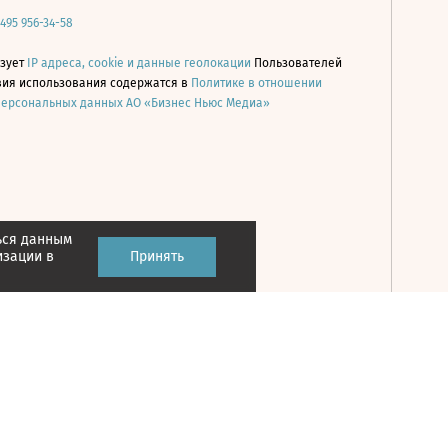
 495 956-34-58
ьзует
IP адреса, cookie и данные геолокации
Пользователей
овия использования содержатся в
Политике в отношении
персональных данных АО «Бизнес Ньюс Медиа»
ься данным
Принять
изации в