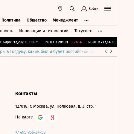
Войти
Политика
Общество
Менеджмент
нность
Инновации и технологии
Техуспех
ть
Политика
Общество
Менеджмент
 Бирж.
12,239
+1,31%
↑
IMOEX
2 281,31
-0,2%
↓
RGBITR
777,14
+0,2%
↑
RTS
ры в Госдуму: каким был и будет российский парламент
Война н
Контакты
127018, г. Москва, ул. Полковая, д. 3, стр. 1
На карте
+7 495 956-34-58