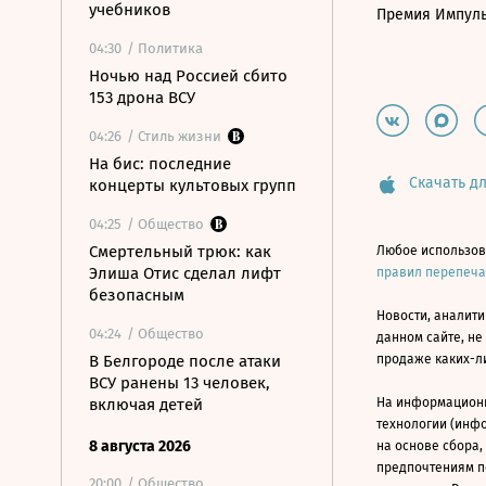
учебников
Премия Импул
04:30
/ Политика
Ночью над Россией сбито
153 дрона ВСУ
04:26
/ Стиль жизни
На бис: последние
Скачать дл
концерты культовых групп
04:25
/ Общество
Смертельный трюк: как
Любое использов
Элиша Отис сделал лифт
правил перепеч
безопасным
Новости, аналити
04:24
/ Общество
данном сайте, не
В Белгороде после атаки
продаже каких-л
ВСУ ранены 13 человек,
включая детей
На информацион
технологии (инф
8 августа 2026
на основе сбора,
предпочтениям п
20:00
/ Общество