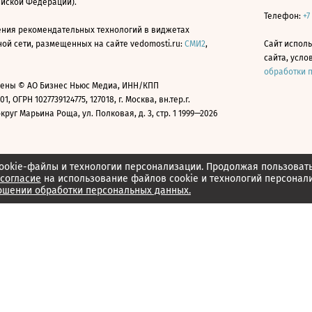
ийской Федерации).
Телефон:
+7
ния рекомендательных технологий в виджетах
й сети, размещенных на сайте vedomosti.ru:
СМИ2
,
Сайт испол
сайта, усл
обработки 
ены © АО Бизнес Ньюс Медиа, ИНН/КПП
01, ОГРН 1027739124775, 127018, г. Москва, вн.тер.г.
уг Марьина Роща, ул. Полковая, д. 3, стр. 1 1999—2026
ookie-файлы и технологии персонализации. Продолжая пользоват
согласие
на использование файлов cookie и технологий персонал
ошении обработки персональных данных.