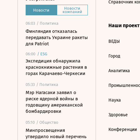
Справочник ко
Новости
Новости
компаний
06:03
/ Политика
Наши проек
Финляндия отказалась
передавать Украине ракеты
ВЕДЫ
для Patriot
06:00
/
ESG
Город
Экспедиция обнаружила
краснокнижные растения в
Аналитика
горах Карачаево-Черкесии
05:33
/ Политика
Промышленнос
Мэр Нагасаки заявил о
риске ядерной войны в
Наука
годовщину американской
бомбардировки
Здоровье
05:10
/ Общество
Конференции
Минпросвещения
утвердило новый перечень