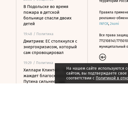
территории Росс
В Подольске во время
пожара в детской
Правила примене
больнице спасли двоих
рекламно-обменно
детей
INFOX
,
24smi
19:48
/ Политика
Все права защищ
Дмитриев: ЕС столкнулся с
7712108141/7715010
энергокризисом, который
муниципальный окр
сам спровоцировал
19:29
/ Политика
На нашем сайте используются c
Хиллари Клинтон: Трамп
сайтом, вы подтверждаете свое
жаждет благосклонности
соответствии с
Политикой в отн
Путина сильнее, чем
Нобелевки
19:09
/ Стиль жизни
Российский пятиборец
Егор Громадский завоевал
золото на ЧЕ
18:55
/ Политика