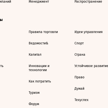
мпаний
Менеджмент
Распространение
ты
Правила торговли
Идеи управления
Ведомости&
Спорт
Капитал
Страна
ть
Инновации и
Устойчивое развити
технологии
Право
Как потратить
Думай
Туризм
Техуспех
Форум