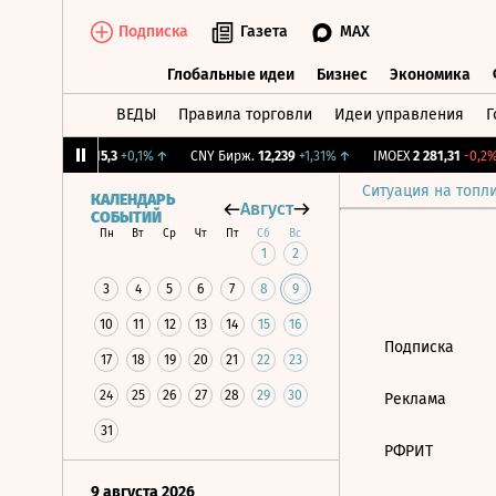
Подписка
Газета
MAX
Глобальные идеи
Бизнес
Экономика
ВЕДЫ
Правила торговли
Идеи управления
Г
Глобальные идеи
Бизнес
Экономик
2%
↓
RGBI
115,3
+0,1%
↑
CNY Бирж.
12,239
+1,31%
↑
IMOEX
2 281,31
-0,2%
Ситуация на топл
КАЛЕНДАРЬ
Август
СОБЫТИЙ
Пн
Вт
Ср
Чт
Пт
Сб
Вс
1
2
3
4
5
6
7
8
9
10
11
12
13
14
15
16
Подписка
17
18
19
20
21
22
23
24
25
26
27
28
29
30
Реклама
31
РФРИТ
9 августа 2026