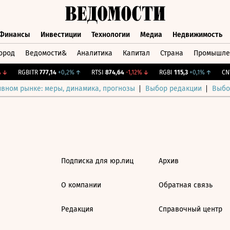
Финансы
Инвестиции
Технологии
Медиа
Недвижимость
ород
Ведомости&
Аналитика
Капитал
Страна
Промышле
а
Финансы
Инвестиции
Технологии
Медиа
Недвижимос
↓
RGBITR
777,14
+0,2%
↑
RTSI
874,64
-1,12%
↓
RGBI
115,3
+0,1%
↑
CNY
ивном рынке: меры, динамика, прогнозы
Выбор редакции
Выбо
Подписка для юр.лиц
Архив
О компании
Обратная связь
Редакция
Справочный центр