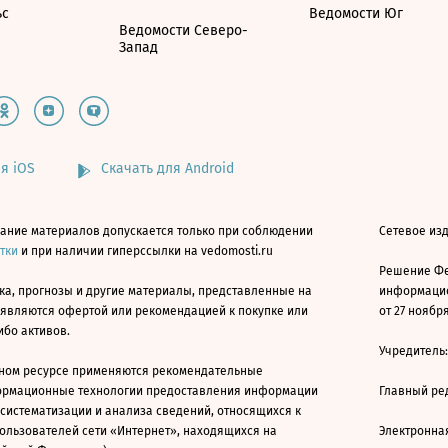
ьс
Ведомости Юг
Ведомости Северо-
Запад
я iOS
Скачать для Android
ание материалов допускается только при соблюдении
Сетевое изд
атки
и при наличии гиперссылки на vedomosti.ru
Решение Фе
ка, прогнозы и другие материалы, представленные на
информацио
 являются офертой или рекомендацией к покупке или
от 27 ноября
ибо активов.
Учредитель
ном ресурсе применяются рекомендательные
ормационные технологии предоставления информации
Главный ре
 систематизации и анализа сведений, относящихся к
ользователей сети «Интернет», находящихся на
Электронна