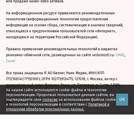
или продаже каких-либо активов.
На информационном ресурсе применяются рекомендательные
технологии (информационные технологии предоставления
информации на основе сбора, систематизации и анализа сведений,
относящихся к предпочтениям пользователей сети «Интернет»,
находящихся на территории Российской Федерации).
Правила применения рекомендательных технологий в виджетах
рекламно-обменной сети, размещенных на сайте vedomosti.ru:
СМИ2
,
24smi
Все права защищены © АО Бизнес Ньюс Медиа, ИНН/КПП
7712108141/771501001, ОГРН 1027739124775, 127018, г. Москва, вн.тер.г.
муниципальный округ Марьина Роща, ул. Полковая, д. 3, стр. 1 1999—
На нашем сайте используются cookie-файлы и технологии
2026
персонализации. Продолжая пользоваться данным сайтом, вы
ОК
подтверждаете свое
согласие
на использование файлов cookie
и технологий персонализации в соответствии с
Политикой в
отношении обработки персональных данных.