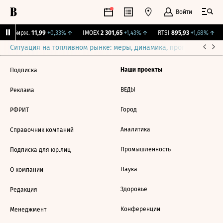
Войти
CNY Бирж.
11,99
+0,33%
↑
IMOEX
2 301,65
+1,43%
↑
RTSI
895,93
+1,68%
↑
Ситуация на топливном рынке: меры, динамика, прогнозы
Выб
Наши проекты
Подписка
ВЕДЫ
Реклама
Город
РФРИТ
Аналитика
Справочник компаний
Промышленность
Подписка для юр.лиц
Наука
О компании
Здоровье
Редакция
Конференции
Менеджмент