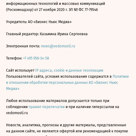
информационных технологий и массовых коммуникаций
(Роскомнадзор) от 27 ноября 2020 г. ЭЛ № ФС 77-79546
Учредитель: АО «Бизнес Ньюс Медиа»
Главный редактор: Казьмина Ирина Сергеевна
Электронная почта:
news@vedomosti.ru
Телефон:
+7 495 956-34-58
Сайт использует
IP адреса, cookie и данные геолокации
Пользователей сайта, условия использования содержатся в
Политике
в отношении обработки персональных данных АО «Бизнес Ньюс
Медиа»
Любое использование материалов допускается только при
соблюдении
правил перепечатки
и при наличии гиперссылки на
vedomosti.ru
Новости, аналитика, прогнозы и другие материалы, представленные
на данном сайте, не являются офертой или рекомендацией к покупке