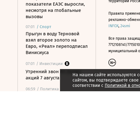
территории Росс
показатели ЕАЭС выросли,
несмотря на глобальные
Правила примене
вызовы
рекламно-обменно
INFOX
,
24smi
07:01
/
Спорт
Прыгун в воду Терновой
Все права защищ
взял второе золото на
7712108141/7715010
Евро, «Реал» переподписал
муниципальный окр
Винисиуса
07:01
/ Инвестиции
Утренний звон по рынку
На нашем сайте используются c
акций 7 августа
сайтом, вы подтверждаете свое
соответствии с
Политикой в отн
06:59
/ Политика
Мишустин: в ЕАЭС будут
единые правила торговли
для маркетплейсов
06:56
/ Общество
В Москве задержали свыше
20 человек за работу в