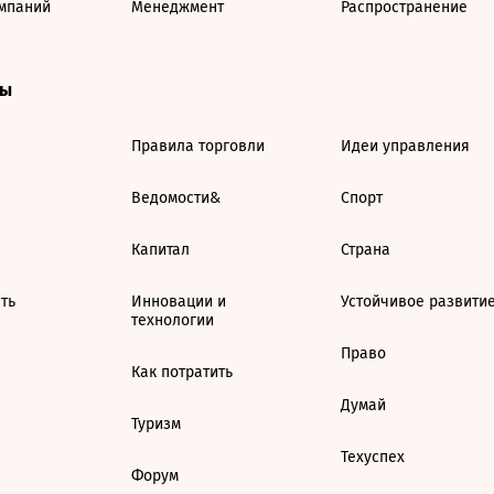
мпаний
Менеджмент
Распространение
ты
Правила торговли
Идеи управления
Ведомости&
Спорт
Капитал
Страна
ть
Инновации и
Устойчивое развити
технологии
Право
Как потратить
Думай
Туризм
Техуспех
Форум