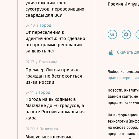
уничтожении трех
Премия Импул
сухогрузов, перевозивших
снаряды для ВСУ
07:40
/
Город
От переселения к
идентичности: что сделано
по программе реновации
за девять лет
Скачать дл
07:27
/ Политика
Премьер Литвы призвал
Любое использов
граждан не беспокоиться
правил перепеч
из-за России
Новости, аналити
07:11
/
Город
данном сайте, не
Погода на выходные: в
продаже каких-л
Магадане до –6 градусов, а
на юге России аномальная
На информацион
жара
технологии (инф
на основе сбора,
07:09
/ Политика
предпочтениям п
Мишустин: ключевые