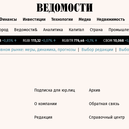
Финансы
Инвестиции
Технологии
Медиа
Недвижимость
ород
Ведомости&
Аналитика
Капитал
Страна
Промышле
а
Финансы
Инвестиции
Технологии
Медиа
Недвижимос
+0,85%
↑
RGBI
115,32
+0,07%
↑
RGBITR
776,46
+0,1%
↑
CBOM
10,068
+0,
ивном рынке: меры, динамика, прогнозы
Выбор редакции
Выбо
Подписка для юр.лиц
Архив
О компании
Обратная связь
Редакция
Справочный центр