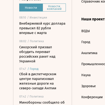
Справочник ко
Новости
Новости
компаний
08:10
/ Инвестиции
Наши проек
Внебиржевой курс доллара
превысил 82 рубля
ВЕДЫ
впервые с марта
08:02
/ Политика
Город
Сикорский призвал
обсудить перехват
Аналитика
российских ракет над
Украиной
Промышленнос
07:47
/
Город
Сбой в диспетчерском
Наука
центре парализовал
железные дороги на
Здоровье
северо-западе Англии
07:42
/ Политика
Конференции
Минобороны сообщило об