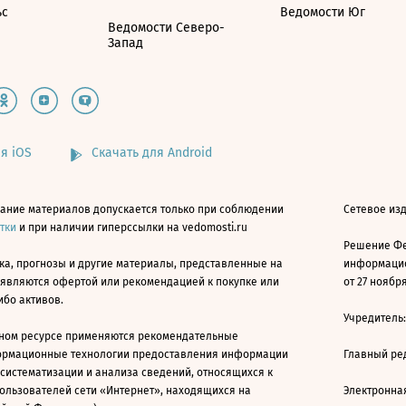
ьс
Ведомости Юг
Ведомости Северо-
Запад
я iOS
Скачать для Android
ание материалов допускается только при соблюдении
Сетевое изд
атки
и при наличии гиперссылки на vedomosti.ru
Решение Фе
ка, прогнозы и другие материалы, представленные на
информацио
 являются офертой или рекомендацией к покупке или
от 27 ноября
ибо активов.
Учредитель
ном ресурсе применяются рекомендательные
ормационные технологии предоставления информации
Главный ре
 систематизации и анализа сведений, относящихся к
ользователей сети «Интернет», находящихся на
Электронна