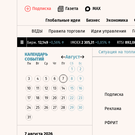
Подписка
Газета
MAX
Глобальные идеи
Бизнес
Экономика
ВЕДЫ
Правила торговли
Идеи управления
Г
Глобальные идеи
Бизнес
Экономик
,25%
↑
CNY Бирж.
12,149
+0,56%
↑
IMOEX
2 305,31
+0,85%
↑
RTSI
892,08
Ситуация на топл
КАЛЕНДАРЬ
Август
СОБЫТИЙ
Пн
Вт
Ср
Чт
Пт
Сб
Вс
1
2
3
4
5
6
7
8
9
10
11
12
13
14
15
16
Подписка
17
18
19
20
21
22
23
24
25
26
27
28
29
30
Реклама
31
РФРИТ
7 августа 2026