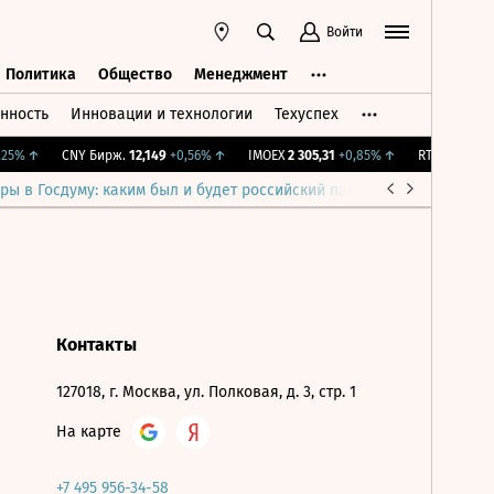
Войти
Политика
Общество
Менеджмент
нность
Инновации и технологии
Техуспех
ть
Политика
Общество
Менеджмент
25%
↑
CNY Бирж.
12,149
+0,56%
↑
IMOEX
2 305,31
+0,85%
↑
RTSI
892,08
+
ры в Госдуму: каким был и будет российский парламент
Война н
Контакты
127018, г. Москва, ул. Полковая, д. 3, стр. 1
На карте
+7 495 956-34-58