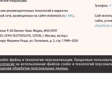
ийской Федерации).
Телефон:
+7
ния рекомендательных технологий в виджетах
й сети, размещенных на сайте vedomosti.ru:
СМИ2
,
Сайт испол
сайта, усл
обработки 
ены © АО Бизнес Ньюс Медиа, ИНН/КПП
01, ОГРН 1027739124775, 127018, г. Москва, вн.тер.г.
уг Марьина Роща, ул. Полковая, д. 3, стр. 1 1999—2026
ookie-файлы и технологии персонализации. Продолжая пользоват
согласие
на использование файлов cookie и технологий персонал
ошении обработки персональных данных.