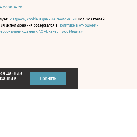
 495 956-34-58
ьзует
IP адреса, cookie и данные геолокации
Пользователей
овия использования содержатся в
Политике в отношении
персональных данных АО «Бизнес Ньюс Медиа»
ься данным
Принять
изации в