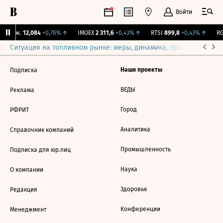
Войти
 Бирж.
12,084
+0,78%
↑
IMOEX
2 311,6
+0,43%
↑
RTSI
899,8
+0,43%
↑
RG
Ситуация на топливном рынке: меры, динамика, прогнозы
Выб
Наши проекты
Подписка
ВЕДЫ
Реклама
Город
РФРИТ
Аналитика
Справочник компаний
Промышленность
Подписка для юр.лиц
Наука
О компании
Здоровье
Редакция
Конференции
Менеджмент