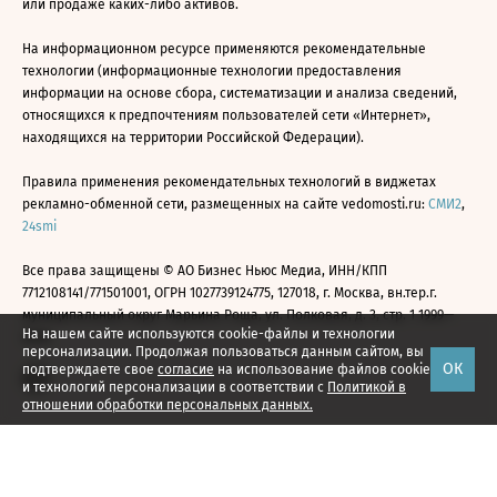
или продаже каких-либо активов.
На информационном ресурсе применяются рекомендательные
технологии (информационные технологии предоставления
информации на основе сбора, систематизации и анализа сведений,
относящихся к предпочтениям пользователей сети «Интернет»,
находящихся на территории Российской Федерации).
Правила применения рекомендательных технологий в виджетах
рекламно-обменной сети, размещенных на сайте vedomosti.ru:
СМИ2
,
24smi
Все права защищены © АО Бизнес Ньюс Медиа, ИНН/КПП
7712108141/771501001, ОГРН 1027739124775, 127018, г. Москва, вн.тер.г.
муниципальный округ Марьина Роща, ул. Полковая, д. 3, стр. 1 1999—
На нашем сайте используются cookie-файлы и технологии
2026
персонализации. Продолжая пользоваться данным сайтом, вы
ОК
подтверждаете свое
согласие
на использование файлов cookie
и технологий персонализации в соответствии с
Политикой в
отношении обработки персональных данных.