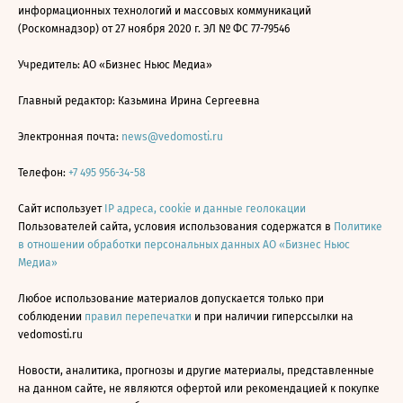
информационных технологий и массовых коммуникаций
(Роскомнадзор) от 27 ноября 2020 г. ЭЛ № ФС 77-79546
Учредитель: АО «Бизнес Ньюс Медиа»
Главный редактор: Казьмина Ирина Сергеевна
Электронная почта:
news@vedomosti.ru
Телефон:
+7 495 956-34-58
Сайт использует
IP адреса, cookie и данные геолокации
Пользователей сайта, условия использования содержатся в
Политике
в отношении обработки персональных данных АО «Бизнес Ньюс
Медиа»
Любое использование материалов допускается только при
соблюдении
правил перепечатки
и при наличии гиперссылки на
vedomosti.ru
Новости, аналитика, прогнозы и другие материалы, представленные
на данном сайте, не являются офертой или рекомендацией к покупке