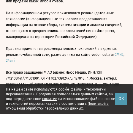
или продаже каких-либо активов.
На информационном ресурсе применяются рекомендательные
технологии (информационные технологии предоставления
информации на основе сбора, систематизации и анализа сведений,
относящихся к предпочтениям пользователей сети «Интернет»,
находящихся на территории Российской Федерации).
Правила применения рекомендательных технологий в виджетах
рекламно-обменной сети, размещенных на сайте vedomosti.ru:
СМИ2
,
24smi
Все права защищены © АО Бизнес Ньюс Медиа, ИНН/КПП
7712108141/771501001, ОГРН 1027739124775, 127018, г. Москва, вн.тер.г.
муниципальный округ Марьина Роща, ул. Полковая, д. 3, стр. 1 1999—
На нашем сайте используются cookie-файлы и технологии
2026
персонализации. Продолжая пользоваться данным сайтом, вы
ОК
подтверждаете свое
согласие
на использование файлов cookie
и технологий персонализации в соответствии с
Политикой в
отношении обработки персональных данных.