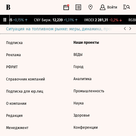
Войти
115,35
+0,15%
↑
CNY Бирж.
12,239
+1,31%
↑
IMOEX
2 281,31
-0,2%
↓
RGBI
Ситуация на топливном рынке: меры, динамика, прогнозы
Выб
Наши проекты
Подписка
ВЕДЫ
Реклама
Город
РФРИТ
Аналитика
Справочник компаний
Промышленность
Подписка для юр.лиц
Наука
О компании
Здоровье
Редакция
Конференции
Менеджмент