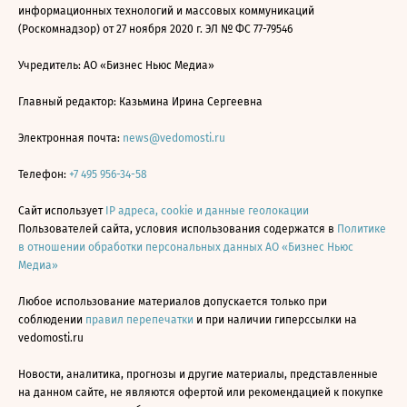
информационных технологий и массовых коммуникаций
(Роскомнадзор) от 27 ноября 2020 г. ЭЛ № ФС 77-79546
Учредитель: АО «Бизнес Ньюс Медиа»
Главный редактор: Казьмина Ирина Сергеевна
Электронная почта:
news@vedomosti.ru
Телефон:
+7 495 956-34-58
Сайт использует
IP адреса, cookie и данные геолокации
Пользователей сайта, условия использования содержатся в
Политике
в отношении обработки персональных данных АО «Бизнес Ньюс
Медиа»
Любое использование материалов допускается только при
соблюдении
правил перепечатки
и при наличии гиперссылки на
vedomosti.ru
Новости, аналитика, прогнозы и другие материалы, представленные
на данном сайте, не являются офертой или рекомендацией к покупке