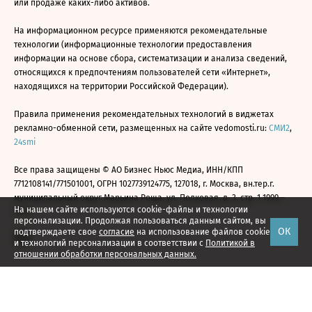
или продаже каких-либо активов.
На информационном ресурсе применяются рекомендательные
технологии (информационные технологии предоставления
информации на основе сбора, систематизации и анализа сведений,
относящихся к предпочтениям пользователей сети «Интернет»,
находящихся на территории Российской Федерации).
Правила применения рекомендательных технологий в виджетах
рекламно-обменной сети, размещенных на сайте vedomosti.ru:
СМИ2
,
24smi
Все права защищены © АО Бизнес Ньюс Медиа, ИНН/КПП
7712108141/771501001, ОГРН 1027739124775, 127018, г. Москва, вн.тер.г.
муниципальный округ Марьина Роща, ул. Полковая, д. 3, стр. 1 1999—
На нашем сайте используются cookie-файлы и технологии
2026
персонализации. Продолжая пользоваться данным сайтом, вы
ОК
подтверждаете свое
согласие
на использование файлов cookie
и технологий персонализации в соответствии с
Политикой в
отношении обработки персональных данных.