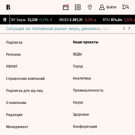
Войти
↓
CNY Бирж.
12,239
+1,31%
↑
IMOEX
2 281,31
-0,2%
↓
RTSI
874,64
-1,12%
Ситуация на топливном рынке: меры, динамика, прогнозы
Выб
Наши проекты
Подписка
ВЕДЫ
Реклама
Город
РФРИТ
Аналитика
Справочник компаний
Промышленность
Подписка для юр.лиц
Наука
О компании
Здоровье
Редакция
Конференции
Менеджмент