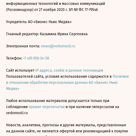
информационных технологий и массовых коммуникаций
(Роскомнадзор) от 27 ноября 2020 г. ЭЛ № ФС 77-79546
Учредитель: АО «Бизнес Ньюс Медиа»
Главный редактор: Казьмина Ирина Сергеевна
Электронная почта:
news@vedomosti.ru
Телефон:
+7 495 956-34-58
Сайт использует
IP адреса, cookie и данные геолокации
Пользователей сайта, условия использования содержатся в
Политике
в отношении обработки персональных данных АО «Бизнес Ньюс
Медиа»
Любое использование материалов допускается только при
соблюдении
правил перепечатки
и при наличии гиперссылки на
vedomosti.ru
Новости, аналитика, прогнозы и другие материалы, представленные
на данном сайте, не являются офертой или рекомендацией к покупке