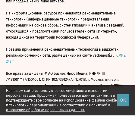
или продаже каких-либо активов.
На информационном ресурсе применяются рекомендательные
технологии (информационные технологии предоставления
информации на основе сбора, систематизации и анализа сведений,
относящихся к предпочтениям пользователей сети «Интернет»,
находящихся на территории Российской Федерации).
Правила применения рекомендательных технологий в виджетах
рекламно-обменной сети, размещенных на сайте vedomosti.ru:
СМИ2
,
24smi
Все права защищены © АО Бизнес Ньюс Медиа, ИНН/КПП
7712108141/771501001, ОГРН 1027739124775, 127018, г. Москва, вн.тер.г.
муниципальный округ Марьина Роща, ул. Полковая, д. 3, стр. 1 1999—
На нашем сайте используются cookie-файлы и технологии
2026
персонализации. Продолжая пользоваться данным сайтом, вы
ОК
подтверждаете свое
согласие
на использование файлов cookie
и технологий персонализации в соответствии с
Политикой в
отношении обработки персональных данных.