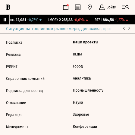
Войти
Y Бирж.
12,081
+0,76%
↑
IMOEX
2 285,88
-0,69%
↓
RTSI
884,56
-1,27%
↓
Ситуация на топливном рынке: меры, динамика, прогнозы
Выб
Наши проекты
Подписка
ВЕДЫ
Реклама
Город
РФРИТ
Аналитика
Справочник компаний
Промышленность
Подписка для юр.лиц
Наука
О компании
Здоровье
Редакция
Конференции
Менеджмент