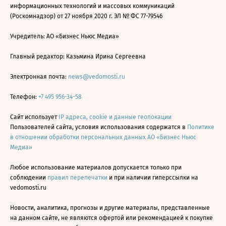
информационных технологий и массовых коммуникаций
(Роскомнадзор) от 27 ноября 2020 г. ЭЛ № ФС 77-79546
Учредитель: АО «Бизнес Ньюс Медиа»
Главный редактор: Казьмина Ирина Сергеевна
Электронная почта:
news@vedomosti.ru
Телефон:
+7 495 956-34-58
Сайт использует
IP адреса, cookie и данные геолокации
Пользователей сайта, условия использования содержатся в
Политике
в отношении обработки персональных данных АО «Бизнес Ньюс
Медиа»
Любое использование материалов допускается только при
соблюдении
правил перепечатки
и при наличии гиперссылки на
vedomosti.ru
Новости, аналитика, прогнозы и другие материалы, представленные
на данном сайте, не являются офертой или рекомендацией к покупке