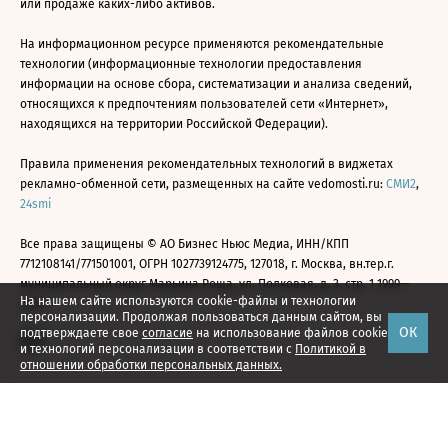
или продаже каких-либо активов.
На информационном ресурсе применяются рекомендательные
технологии (информационные технологии предоставления
информации на основе сбора, систематизации и анализа сведений,
относящихся к предпочтениям пользователей сети «Интернет»,
находящихся на территории Российской Федерации).
Правила применения рекомендательных технологий в виджетах
рекламно-обменной сети, размещенных на сайте vedomosti.ru:
СМИ2
,
24smi
Все права защищены © АО Бизнес Ньюс Медиа, ИНН/КПП
7712108141/771501001, ОГРН 1027739124775, 127018, г. Москва, вн.тер.г.
муниципальный округ Марьина Роща, ул. Полковая, д. 3, стр. 1 1999—
На нашем сайте используются cookie-файлы и технологии
2026
персонализации. Продолжая пользоваться данным сайтом, вы
ОК
подтверждаете свое
согласие
на использование файлов cookie
и технологий персонализации в соответствии с
Политикой в
отношении обработки персональных данных.