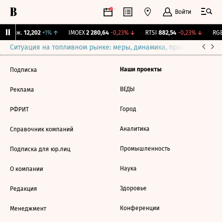
Войти
Y Бирж.
12,202
+1%
↑
IMOEX
2 280,64
-0,23%
↓
RTSI
882,54
-0,23%
↓
RGB
Ситуация на топливном рынке: меры, динамика, прогнозы
Выб
Наши проекты
Подписка
ВЕДЫ
Реклама
Город
РФРИТ
Аналитика
Справочник компаний
Промышленность
Подписка для юр.лиц
Наука
О компании
Здоровье
Редакция
Конференции
Менеджмент