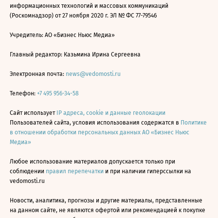
информационных технологий и массовых коммуникаций
(Роскомнадзор) от 27 ноября 2020 г. ЭЛ № ФС 77-79546
Учредитель: АО «Бизнес Ньюс Медиа»
Главный редактор: Казьмина Ирина Сергеевна
Электронная почта:
news@vedomosti.ru
Телефон:
+7 495 956-34-58
Сайт использует
IP адреса, cookie и данные геолокации
Пользователей сайта, условия использования содержатся в
Политике
в отношении обработки персональных данных АО «Бизнес Ньюс
Медиа»
Любое использование материалов допускается только при
соблюдении
правил перепечатки
и при наличии гиперссылки на
vedomosti.ru
Новости, аналитика, прогнозы и другие материалы, представленные
на данном сайте, не являются офертой или рекомендацией к покупке