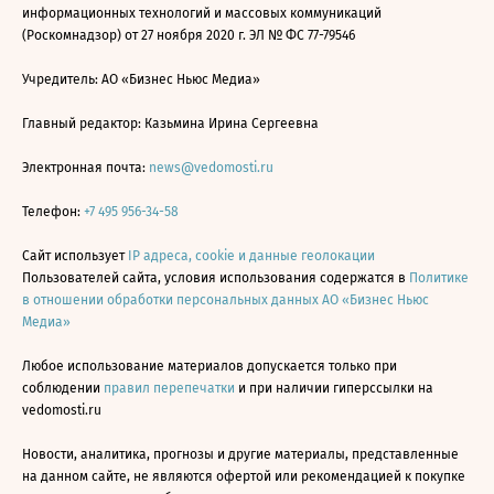
информационных технологий и массовых коммуникаций
(Роскомнадзор) от 27 ноября 2020 г. ЭЛ № ФС 77-79546
Учредитель: АО «Бизнес Ньюс Медиа»
Главный редактор: Казьмина Ирина Сергеевна
Электронная почта:
news@vedomosti.ru
Телефон:
+7 495 956-34-58
Сайт использует
IP адреса, cookie и данные геолокации
Пользователей сайта, условия использования содержатся в
Политике
в отношении обработки персональных данных АО «Бизнес Ньюс
Медиа»
Любое использование материалов допускается только при
соблюдении
правил перепечатки
и при наличии гиперссылки на
vedomosti.ru
Новости, аналитика, прогнозы и другие материалы, представленные
на данном сайте, не являются офертой или рекомендацией к покупке