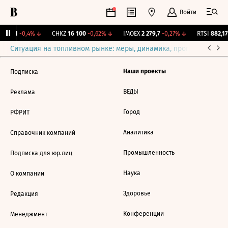
Войти
A
7,51
-0,4%
↓
CHKZ
16 100
-0,62%
↓
IMOEX
2 279,7
-0,27%
↓
RTSI
882,17
Ситуация на топливном рынке: меры, динамика, прогнозы
Выб
Наши проекты
Подписка
ВЕДЫ
Реклама
Город
РФРИТ
Аналитика
Справочник компаний
Промышленность
Подписка для юр.лиц
Наука
О компании
Здоровье
Редакция
Конференции
Менеджмент