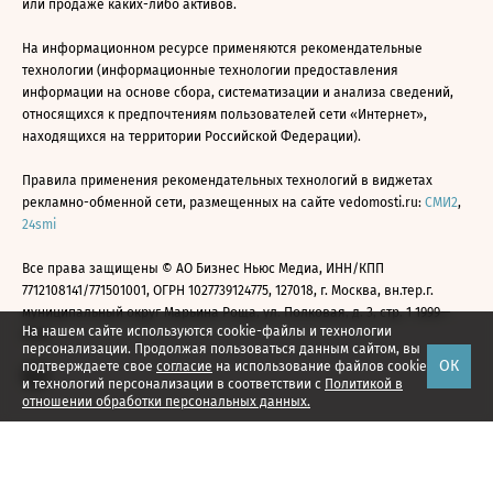
или продаже каких-либо активов.
На информационном ресурсе применяются рекомендательные
технологии (информационные технологии предоставления
информации на основе сбора, систематизации и анализа сведений,
относящихся к предпочтениям пользователей сети «Интернет»,
находящихся на территории Российской Федерации).
Правила применения рекомендательных технологий в виджетах
рекламно-обменной сети, размещенных на сайте vedomosti.ru:
СМИ2
,
24smi
Все права защищены © АО Бизнес Ньюс Медиа, ИНН/КПП
7712108141/771501001, ОГРН 1027739124775, 127018, г. Москва, вн.тер.г.
муниципальный округ Марьина Роща, ул. Полковая, д. 3, стр. 1 1999—
На нашем сайте используются cookie-файлы и технологии
2026
персонализации. Продолжая пользоваться данным сайтом, вы
ОК
подтверждаете свое
согласие
на использование файлов cookie
и технологий персонализации в соответствии с
Политикой в
отношении обработки персональных данных.