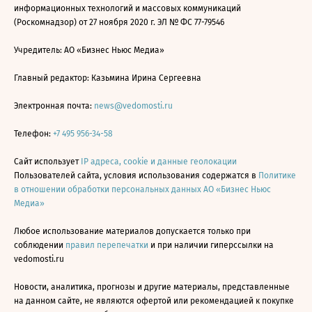
информационных технологий и массовых коммуникаций
(Роскомнадзор) от 27 ноября 2020 г. ЭЛ № ФС 77-79546
Учредитель: АО «Бизнес Ньюс Медиа»
Главный редактор: Казьмина Ирина Сергеевна
Электронная почта:
news@vedomosti.ru
Телефон:
+7 495 956-34-58
Сайт использует
IP адреса, cookie и данные геолокации
Пользователей сайта, условия использования содержатся в
Политике
в отношении обработки персональных данных АО «Бизнес Ньюс
Медиа»
Любое использование материалов допускается только при
соблюдении
правил перепечатки
и при наличии гиперссылки на
vedomosti.ru
Новости, аналитика, прогнозы и другие материалы, представленные
на данном сайте, не являются офертой или рекомендацией к покупке