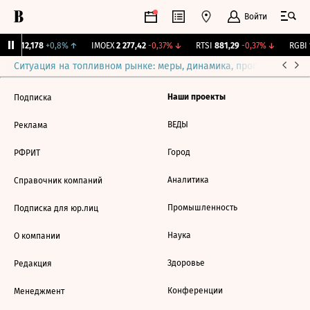
Войти
ирж.
12,178
+0,8%
↑
IMOEX
2 277,42
-0,37%
↓
RTSI
881,29
-0,37%
↓
RGBI
1
Ситуация на топливном рынке: меры, динамика, прогнозы
Выб
Наши проекты
Подписка
ВЕДЫ
Реклама
Город
РФРИТ
Аналитика
Справочник компаний
Промышленность
Подписка для юр.лиц
Наука
О компании
Здоровье
Редакция
Конференции
Менеджмент