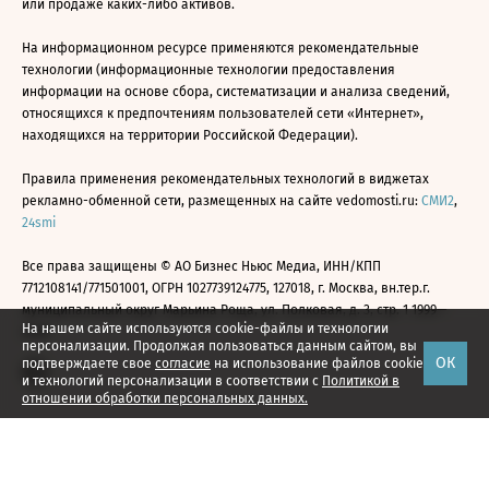
или продаже каких-либо активов.
На информационном ресурсе применяются рекомендательные
технологии (информационные технологии предоставления
информации на основе сбора, систематизации и анализа сведений,
относящихся к предпочтениям пользователей сети «Интернет»,
находящихся на территории Российской Федерации).
Правила применения рекомендательных технологий в виджетах
рекламно-обменной сети, размещенных на сайте vedomosti.ru:
СМИ2
,
24smi
Все права защищены © АО Бизнес Ньюс Медиа, ИНН/КПП
7712108141/771501001, ОГРН 1027739124775, 127018, г. Москва, вн.тер.г.
муниципальный округ Марьина Роща, ул. Полковая, д. 3, стр. 1 1999—
На нашем сайте используются cookie-файлы и технологии
2026
персонализации. Продолжая пользоваться данным сайтом, вы
ОК
подтверждаете свое
согласие
на использование файлов cookie
и технологий персонализации в соответствии с
Политикой в
отношении обработки персональных данных.