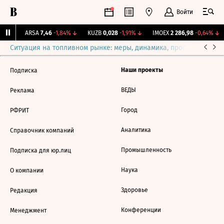
Войти
7%
↑
ARSA
7,46
-1,84%
↓
KUZB
0,028
-1,91%
↓
IMOEX
2 286,98
-0,64%
↓
Ситуация на топливном рынке: меры, динамика, прогнозы
Выб
Наши проекты
Подписка
ВЕДЫ
Реклама
Город
РФРИТ
Аналитика
Справочник компаний
Промышленность
Подписка для юр.лиц
Наука
О компании
Здоровье
Редакция
Конференции
Менеджмент