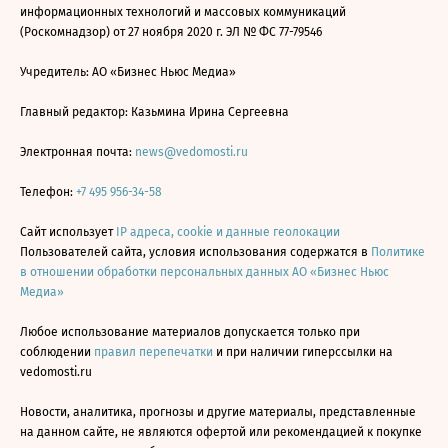
информационных технологий и массовых коммуникаций
(Роскомнадзор) от 27 ноября 2020 г. ЭЛ № ФС 77-79546
Учредитель: АО «Бизнес Ньюс Медиа»
Главный редактор: Казьмина Ирина Сергеевна
Электронная почта:
news@vedomosti.ru
Телефон:
+7 495 956-34-58
Сайт использует
IP адреса, cookie и данные геолокации
Пользователей сайта, условия использования содержатся в
Политике
в отношении обработки персональных данных АО «Бизнес Ньюс
Медиа»
Любое использование материалов допускается только при
соблюдении
правил перепечатки
и при наличии гиперссылки на
vedomosti.ru
Новости, аналитика, прогнозы и другие материалы, представленные
на данном сайте, не являются офертой или рекомендацией к покупке