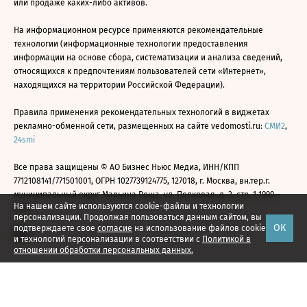
или продаже каких-либо активов.
На информационном ресурсе применяются рекомендательные
технологии (информационные технологии предоставления
информации на основе сбора, систематизации и анализа сведений,
относящихся к предпочтениям пользователей сети «Интернет»,
находящихся на территории Российской Федерации).
Правила применения рекомендательных технологий в виджетах
рекламно-обменной сети, размещенных на сайте vedomosti.ru:
СМИ2
,
24smi
Все права защищены © АО Бизнес Ньюс Медиа, ИНН/КПП
7712108141/771501001, ОГРН 1027739124775, 127018, г. Москва, вн.тер.г.
муниципальный округ Марьина Роща, ул. Полковая, д. 3, стр. 1 1999—
На нашем сайте используются cookie-файлы и технологии
2026
персонализации. Продолжая пользоваться данным сайтом, вы
ОК
подтверждаете свое
согласие
на использование файлов cookie
и технологий персонализации в соответствии с
Политикой в
отношении обработки персональных данных.