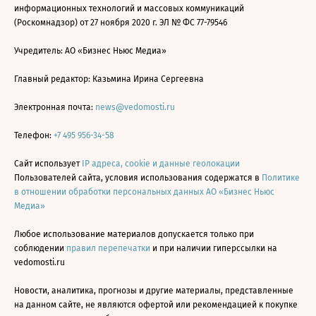
информационных технологий и массовых коммуникаций
(Роскомнадзор) от 27 ноября 2020 г. ЭЛ № ФС 77-79546
Учредитель: АО «Бизнес Ньюс Медиа»
Главный редактор: Казьмина Ирина Сергеевна
Электронная почта:
news@vedomosti.ru
Телефон:
+7 495 956-34-58
Сайт использует
IP адреса, cookie и данные геолокации
Пользователей сайта, условия использования содержатся в
Политике
в отношении обработки персональных данных АО «Бизнес Ньюс
Медиа»
Любое использование материалов допускается только при
соблюдении
правил перепечатки
и при наличии гиперссылки на
vedomosti.ru
Новости, аналитика, прогнозы и другие материалы, представленные
на данном сайте, не являются офертой или рекомендацией к покупке