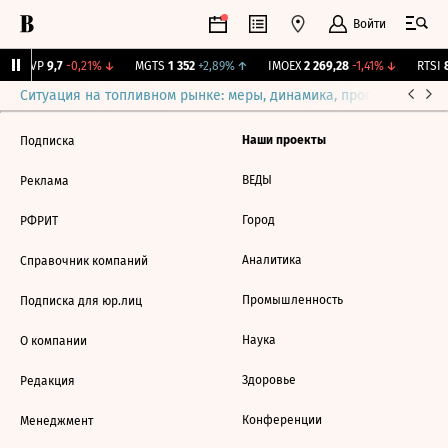
Войти
BISVP
9,7
-0,21%
↓
MGTS
1 352
+2,89%
↑
IMOEX
2 269,28
-1,41%
↓
RTSI
8
Ситуация на топливном рынке: меры, динамика, прогнозы
Выб
Наши проекты
Подписка
ВЕДЫ
Реклама
Город
РФРИТ
Аналитика
Справочник компаний
Промышленность
Подписка для юр.лиц
Наука
О компании
Здоровье
Редакция
Конференции
Менеджмент