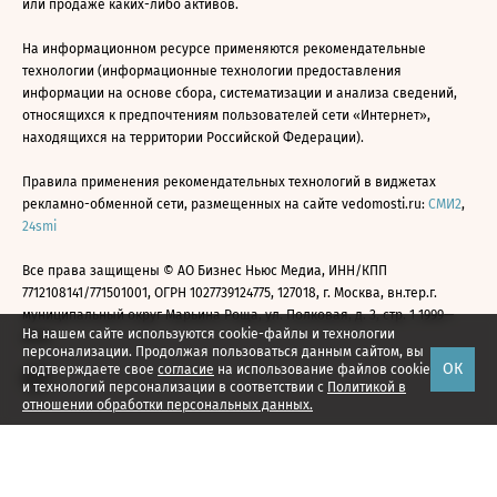
или продаже каких-либо активов.
На информационном ресурсе применяются рекомендательные
технологии (информационные технологии предоставления
информации на основе сбора, систематизации и анализа сведений,
относящихся к предпочтениям пользователей сети «Интернет»,
находящихся на территории Российской Федерации).
Правила применения рекомендательных технологий в виджетах
рекламно-обменной сети, размещенных на сайте vedomosti.ru:
СМИ2
,
24smi
Все права защищены © АО Бизнес Ньюс Медиа, ИНН/КПП
7712108141/771501001, ОГРН 1027739124775, 127018, г. Москва, вн.тер.г.
муниципальный округ Марьина Роща, ул. Полковая, д. 3, стр. 1 1999—
На нашем сайте используются cookie-файлы и технологии
2026
персонализации. Продолжая пользоваться данным сайтом, вы
ОК
подтверждаете свое
согласие
на использование файлов cookie
и технологий персонализации в соответствии с
Политикой в
отношении обработки персональных данных.