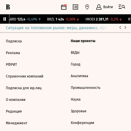
Войти
↑
ABRD
123,4
+0,49%
↑
BRZL
1 424
-0,56%
↓
IMOEX
2 281,31
-0,2%
↓
RT
Ситуация на топливном рынке: меры, динамика, прогнозы
Выб
Наши проекты
Подписка
ВЕДЫ
Реклама
Город
РФРИТ
Аналитика
Справочник компаний
Промышленность
Подписка для юр.лиц
Наука
О компании
Здоровье
Редакция
Конференции
Менеджмент