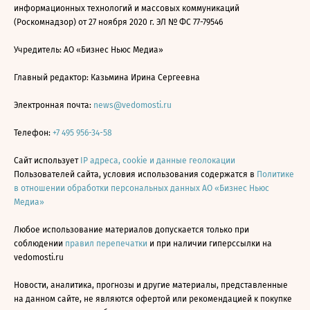
информационных технологий и массовых коммуникаций
(Роскомнадзор) от 27 ноября 2020 г. ЭЛ № ФС 77-79546
Учредитель: АО «Бизнес Ньюс Медиа»
Главный редактор: Казьмина Ирина Сергеевна
Электронная почта:
news@vedomosti.ru
Телефон:
+7 495 956-34-58
Сайт использует
IP адреса, cookie и данные геолокации
Пользователей сайта, условия использования содержатся в
Политике
в отношении обработки персональных данных АО «Бизнес Ньюс
Медиа»
Любое использование материалов допускается только при
соблюдении
правил перепечатки
и при наличии гиперссылки на
vedomosti.ru
Новости, аналитика, прогнозы и другие материалы, представленные
на данном сайте, не являются офертой или рекомендацией к покупке