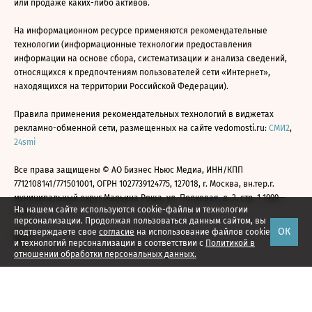
или продаже каких-либо активов.
На информационном ресурсе применяются рекомендательные
технологии (информационные технологии предоставления
информации на основе сбора, систематизации и анализа сведений,
относящихся к предпочтениям пользователей сети «Интернет»,
находящихся на территории Российской Федерации).
Правила применения рекомендательных технологий в виджетах
рекламно-обменной сети, размещенных на сайте vedomosti.ru:
СМИ2
,
24smi
Все права защищены © АО Бизнес Ньюс Медиа, ИНН/КПП
7712108141/771501001, ОГРН 1027739124775, 127018, г. Москва, вн.тер.г.
муниципальный округ Марьина Роща, ул. Полковая, д. 3, стр. 1 1999—
На нашем сайте используются cookie-файлы и технологии
2026
персонализации. Продолжая пользоваться данным сайтом, вы
ОК
подтверждаете свое
согласие
на использование файлов cookie
и технологий персонализации в соответствии с
Политикой в
отношении обработки персональных данных.