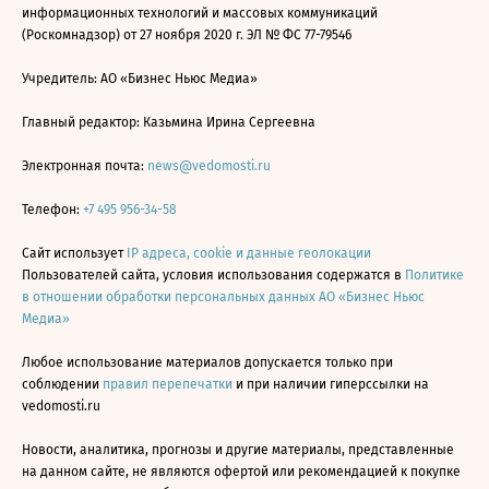
информационных технологий и массовых коммуникаций
(Роскомнадзор) от 27 ноября 2020 г. ЭЛ № ФС 77-79546
Учредитель: АО «Бизнес Ньюс Медиа»
Главный редактор: Казьмина Ирина Сергеевна
Электронная почта:
news@vedomosti.ru
Телефон:
+7 495 956-34-58
Сайт использует
IP адреса, cookie и данные геолокации
Пользователей сайта, условия использования содержатся в
Политике
в отношении обработки персональных данных АО «Бизнес Ньюс
Медиа»
Любое использование материалов допускается только при
соблюдении
правил перепечатки
и при наличии гиперссылки на
vedomosti.ru
Новости, аналитика, прогнозы и другие материалы, представленные
на данном сайте, не являются офертой или рекомендацией к покупке