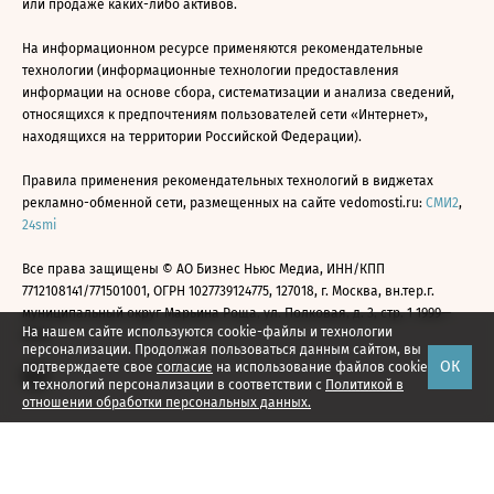
или продаже каких-либо активов.
На информационном ресурсе применяются рекомендательные
технологии (информационные технологии предоставления
информации на основе сбора, систематизации и анализа сведений,
относящихся к предпочтениям пользователей сети «Интернет»,
находящихся на территории Российской Федерации).
Правила применения рекомендательных технологий в виджетах
рекламно-обменной сети, размещенных на сайте vedomosti.ru:
СМИ2
,
24smi
Все права защищены © АО Бизнес Ньюс Медиа, ИНН/КПП
7712108141/771501001, ОГРН 1027739124775, 127018, г. Москва, вн.тер.г.
муниципальный округ Марьина Роща, ул. Полковая, д. 3, стр. 1 1999—
На нашем сайте используются cookie-файлы и технологии
2026
персонализации. Продолжая пользоваться данным сайтом, вы
ОК
подтверждаете свое
согласие
на использование файлов cookie
и технологий персонализации в соответствии с
Политикой в
отношении обработки персональных данных.