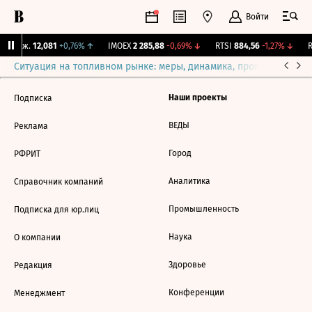
Войти
 Бирж.
12,081
+0,76%
↑
IMOEX
2 285,88
-0,69%
↓
RTSI
884,56
-1,27%
↓
R
Ситуация на топливном рынке: меры, динамика, прогнозы
Выб
Наши проекты
Подписка
ВЕДЫ
Реклама
Город
РФРИТ
Аналитика
Справочник компаний
Промышленность
Подписка для юр.лиц
Наука
О компании
Здоровье
Редакция
Конференции
Менеджмент