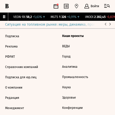
Войти
62%
↑
VEON-RX
58,2
+5,63%
↑
MGTS
1 326
+0,91%
↑
IMOEX
2 282,45
-0,83%
Ситуация на топливном рынке: меры, динамика, прогнозы
Выб
Наши проекты
Подписка
ВЕДЫ
Реклама
Город
РФРИТ
Аналитика
Справочник компаний
Промышленность
Подписка для юр.лиц
Наука
О компании
Здоровье
Редакция
Конференции
Менеджмент