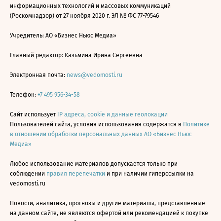
информационных технологий и массовых коммуникаций
(Роскомнадзор) от 27 ноября 2020 г. ЭЛ № ФС 77-79546
Учредитель: АО «Бизнес Ньюс Медиа»
Главный редактор: Казьмина Ирина Сергеевна
Электронная почта:
news@vedomosti.ru
Телефон:
+7 495 956-34-58
Сайт использует
IP адреса, cookie и данные геолокации
Пользователей сайта, условия использования содержатся в
Политике
в отношении обработки персональных данных АО «Бизнес Ньюс
Медиа»
Любое использование материалов допускается только при
соблюдении
правил перепечатки
и при наличии гиперссылки на
vedomosti.ru
Новости, аналитика, прогнозы и другие материалы, представленные
на данном сайте, не являются офертой или рекомендацией к покупке