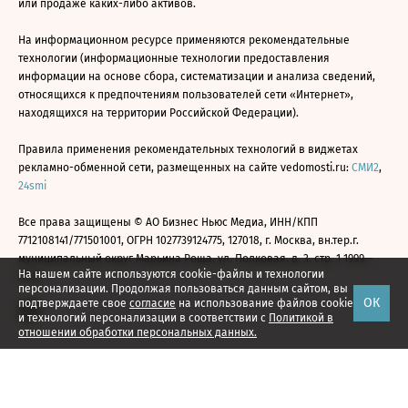
или продаже каких-либо активов.
На информационном ресурсе применяются рекомендательные
технологии (информационные технологии предоставления
информации на основе сбора, систематизации и анализа сведений,
относящихся к предпочтениям пользователей сети «Интернет»,
находящихся на территории Российской Федерации).
Правила применения рекомендательных технологий в виджетах
рекламно-обменной сети, размещенных на сайте vedomosti.ru:
СМИ2
,
24smi
Все права защищены © АО Бизнес Ньюс Медиа, ИНН/КПП
7712108141/771501001, ОГРН 1027739124775, 127018, г. Москва, вн.тер.г.
муниципальный округ Марьина Роща, ул. Полковая, д. 3, стр. 1 1999—
На нашем сайте используются cookie-файлы и технологии
2026
персонализации. Продолжая пользоваться данным сайтом, вы
ОК
подтверждаете свое
согласие
на использование файлов cookie
и технологий персонализации в соответствии с
Политикой в
отношении обработки персональных данных.