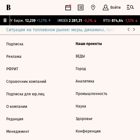
Войти
CNY Бирж.
12,239
+1,31%
↑
IMOEX
2 281,31
-0,2%
↓
RTSI
874,64
-1,12%
↓
Ситуация на топливном рынке: меры, динамика, прогнозы
Выб
Наши проекты
Подписка
ВЕДЫ
Реклама
Город
РФРИТ
Аналитика
Справочник компаний
Промышленность
Подписка для юр.лиц
Наука
О компании
Здоровье
Редакция
Конференции
Менеджмент