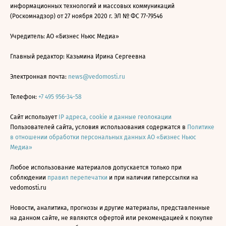
информационных технологий и массовых коммуникаций
(Роскомнадзор) от 27 ноября 2020 г. ЭЛ № ФС 77-79546
Учредитель: АО «Бизнес Ньюс Медиа»
Главный редактор: Казьмина Ирина Сергеевна
Электронная почта:
news@vedomosti.ru
Телефон:
+7 495 956-34-58
Сайт использует
IP адреса, cookie и данные геолокации
Пользователей сайта, условия использования содержатся в
Политике
в отношении обработки персональных данных АО «Бизнес Ньюс
Медиа»
Любое использование материалов допускается только при
соблюдении
правил перепечатки
и при наличии гиперссылки на
vedomosti.ru
Новости, аналитика, прогнозы и другие материалы, представленные
на данном сайте, не являются офертой или рекомендацией к покупке