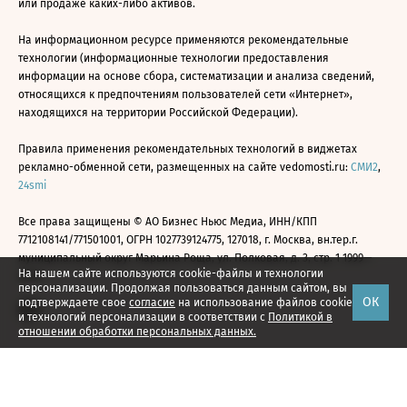
или продаже каких-либо активов.
На информационном ресурсе применяются рекомендательные
технологии (информационные технологии предоставления
информации на основе сбора, систематизации и анализа сведений,
относящихся к предпочтениям пользователей сети «Интернет»,
находящихся на территории Российской Федерации).
Правила применения рекомендательных технологий в виджетах
рекламно-обменной сети, размещенных на сайте vedomosti.ru:
СМИ2
,
24smi
Все права защищены © АО Бизнес Ньюс Медиа, ИНН/КПП
7712108141/771501001, ОГРН 1027739124775, 127018, г. Москва, вн.тер.г.
муниципальный округ Марьина Роща, ул. Полковая, д. 3, стр. 1 1999—
На нашем сайте используются cookie-файлы и технологии
2026
персонализации. Продолжая пользоваться данным сайтом, вы
ОК
подтверждаете свое
согласие
на использование файлов cookie
и технологий персонализации в соответствии с
Политикой в
отношении обработки персональных данных.