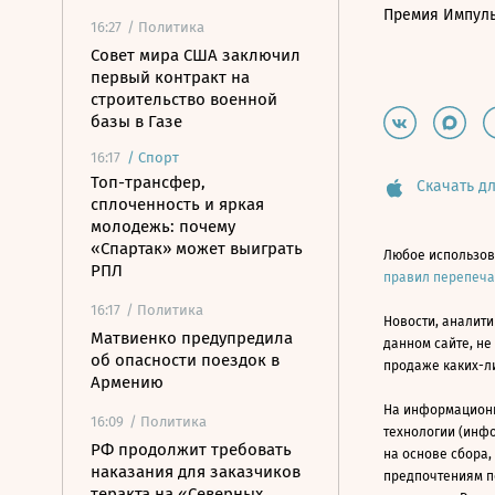
Премия Импул
16:27
/ Политика
Совет мира США заключил
первый контракт на
строительство военной
базы в Газе
16:17
/
Спорт
Топ-трансфер,
Скачать дл
сплоченность и яркая
молодежь: почему
«Спартак» может выиграть
Любое использов
РПЛ
правил перепеч
16:17
/ Политика
Новости, аналити
Матвиенко предупредила
данном сайте, не
об опасности поездок в
продаже каких-л
Армению
На информацион
16:09
/ Политика
технологии (инф
РФ продолжит требовать
на основе сбора,
наказания для заказчиков
предпочтениям п
теракта на «Северных