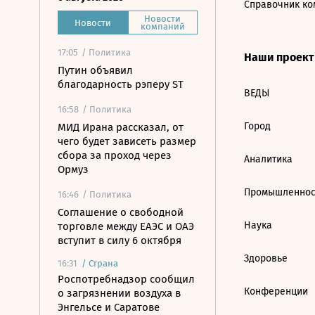
Справочник ко
Новости
Новости
компаний
17:05
/ Политика
Наши проек
Путин объявил
благодарность рэперу ST
ВЕДЫ
16:58
/ Политика
Город
МИД Ирана рассказал, от
чего будет зависеть размер
сбора за проход через
Аналитика
Ормуз
Промышленнос
16:46
/ Политика
Соглашение о свободной
Наука
торговле между ЕАЭС и ОАЭ
вступит в силу 6 октября
Здоровье
16:31
/
Страна
Роспотребнадзор сообщил
Конференции
о загрязнении воздуха в
Энгельсе и Саратове