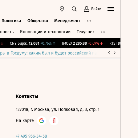
Войти
Политика
Общество
Менеджмент
нность
Инновации и технологии
Техуспех
ть
Политика
Общество
Менеджмент
↓
CNY Бирж.
12,081
+0,76%
↑
IMOEX
2 285,88
-0,69%
↓
RTSI
884,56
-1,27%
ры в Госдуму: каким был и будет российский парламент
Война н
Контакты
127018, г. Москва, ул. Полковая, д. 3, стр. 1
На карте
+7 495 956-34-58