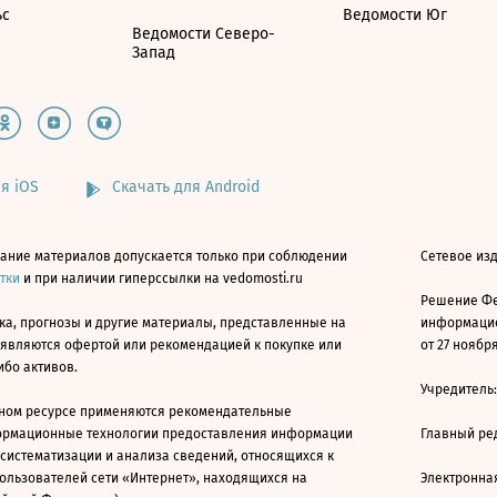
ьс
Ведомости Юг
Ведомости Северо-
Запад
я iOS
Скачать для Android
ание материалов допускается только при соблюдении
Сетевое изд
атки
и при наличии гиперссылки на vedomosti.ru
Решение Фе
ка, прогнозы и другие материалы, представленные на
информацио
 являются офертой или рекомендацией к покупке или
от 27 ноября
ибо активов.
Учредитель
ном ресурсе применяются рекомендательные
ормационные технологии предоставления информации
Главный ре
 систематизации и анализа сведений, относящихся к
ользователей сети «Интернет», находящихся на
Электронна