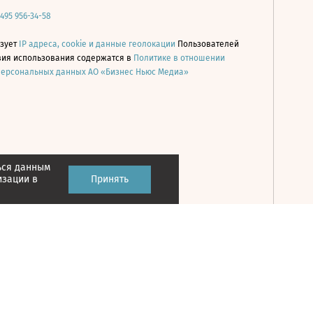
 495 956-34-58
ьзует
IP адреса, cookie и данные геолокации
Пользователей
овия использования содержатся в
Политике в отношении
персональных данных АО «Бизнес Ньюс Медиа»
ься данным
Принять
изации в