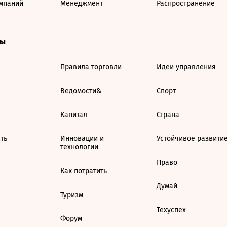
мпаний
Менеджмент
Распространение
ты
Правила торговли
Идеи управления
Ведомости&
Спорт
Капитал
Страна
ть
Инновации и
Устойчивое развити
технологии
Право
Как потратить
Думай
Туризм
Техуспех
Форум