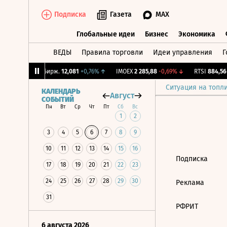
Подписка
Газета
MAX
Глобальные идеи
Бизнес
Экономика
ВЕДЫ
Правила торговли
Идеи управления
Г
Глобальные идеи
Бизнес
Экономик
,51%
↓
CNY Бирж.
12,081
+0,76%
↑
IMOEX
2 285,88
-0,69%
↓
RTSI
884,56
-
Ситуация на топл
КАЛЕНДАРЬ
Август
СОБЫТИЙ
Пн
Вт
Ср
Чт
Пт
Сб
Вс
1
2
3
4
5
6
7
8
9
10
11
12
13
14
15
16
Подписка
17
18
19
20
21
22
23
24
25
26
27
28
29
30
Реклама
31
РФРИТ
6 августа 2026