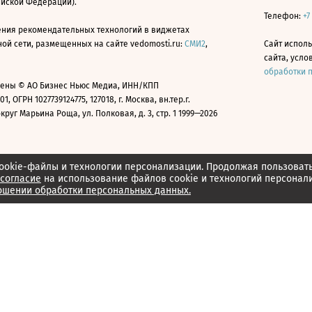
ийской Федерации).
Телефон:
+7
ния рекомендательных технологий в виджетах
й сети, размещенных на сайте vedomosti.ru:
СМИ2
,
Сайт испол
сайта, усл
обработки 
ены © АО Бизнес Ньюс Медиа, ИНН/КПП
01, ОГРН 1027739124775, 127018, г. Москва, вн.тер.г.
уг Марьина Роща, ул. Полковая, д. 3, стр. 1 1999—2026
ookie-файлы и технологии персонализации. Продолжая пользоват
согласие
на использование файлов cookie и технологий персонал
ошении обработки персональных данных.