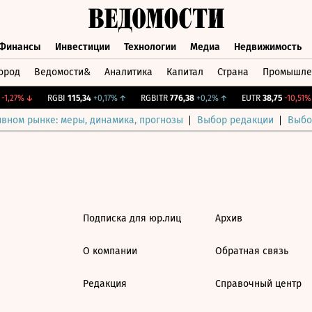
Финансы
Инвестиции
Технологии
Медиа
Недвижимость
ород
Ведомости&
Аналитика
Капитал
Страна
Промышле
а
Финансы
Инвестиции
Технологии
Медиа
Недвижимос
1,27%
↓
RGBI
115,34
+0,17%
↑
RGBITR
776,38
+0,2%
↑
EUTR
38,75
-10,51%
ивном рынке: меры, динамика, прогнозы
Выбор редакции
Выбо
Подписка для юр.лиц
Архив
О компании
Обратная связь
Редакция
Справочный центр