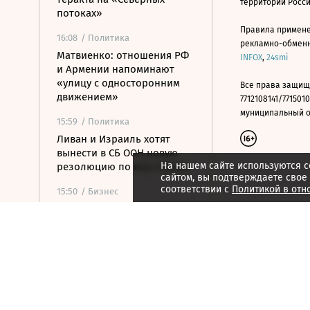
территории Росс
потоках»
Правила примене
16:08
/ Политика
рекламно-обменно
Матвиенко: отношения РФ
INFOX
,
24smi
и Армении напоминают
«улицу с односторонним
Все права защищ
движением»
7712108141/7715010
муниципальный окр
15:59
/ Политика
Ливан и Израиль хотят
вынести в СБ ООН новую
На нашем сайте используются c
резолюцию по югу страны
сайтом, вы подтверждаете свое
соответствии с
Политикой в отн
15:50
/ Бизнес
Росатом и РКФР подписали
соглашение о
строительстве ветропарка
на Иссык-Куле
15:41
/ Бизнес
Минфин: власти вернулись
к обсуждению онлайн-