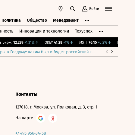
Войти
Политика
Общество
Менеджмент
нность
Инновации и технологии
Техуспех
ть
Политика
Общество
Менеджмент
 Бирж.
12,239
+1,31%
↑
OKEY
41,28
+1%
↑
MSTT
76,15
+0,2%
↑
IMOEX
2 281
ры в Госдуму: каким был и будет российский парламент
Война н
Контакты
127018, г. Москва, ул. Полковая, д. 3, стр. 1
На карте
+7 495 956-34-58