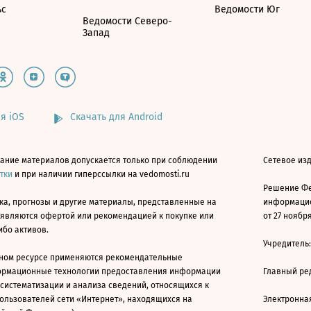
ьс
Ведомости Юг
Ведомости Северо-
Запад
я iOS
Скачать для Android
ание материалов допускается только при соблюдении
Сетевое изд
атки
и при наличии гиперссылки на vedomosti.ru
Решение Фе
ка, прогнозы и другие материалы, представленные на
информацио
 являются офертой или рекомендацией к покупке или
от 27 ноября
ибо активов.
Учредитель
ном ресурсе применяются рекомендательные
ормационные технологии предоставления информации
Главный ре
 систематизации и анализа сведений, относящихся к
ользователей сети «Интернет», находящихся на
Электронна