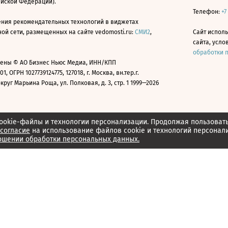
ийской Федерации).
Телефон:
+7
ния рекомендательных технологий в виджетах
й сети, размещенных на сайте vedomosti.ru:
СМИ2
,
Сайт испол
сайта, усл
обработки 
ены © АО Бизнес Ньюс Медиа, ИНН/КПП
01, ОГРН 1027739124775, 127018, г. Москва, вн.тер.г.
уг Марьина Роща, ул. Полковая, д. 3, стр. 1 1999—2026
ookie-файлы и технологии персонализации. Продолжая пользоват
согласие
на использование файлов cookie и технологий персонал
ошении обработки персональных данных.