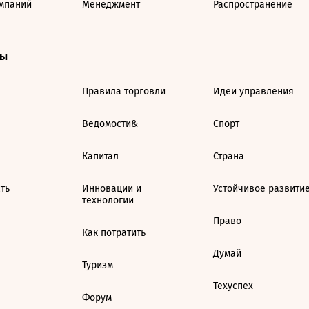
мпаний
Менеджмент
Распространение
ты
Правила торговли
Идеи управления
Ведомости&
Спорт
Капитал
Страна
ть
Инновации и
Устойчивое развити
технологии
Право
Как потратить
Думай
Туризм
Техуспех
Форум