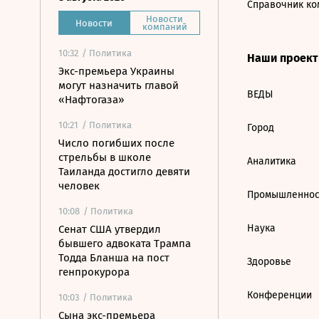
Справочник ко
Новости
Новости
компаний
10:32
/ Политика
Наши проек
Экс-премьера Украины
могут назначить главой
ВЕДЫ
«Нафтогаза»
10:21
/ Политика
Город
Число погибших после
стрельбы в школе
Аналитика
Таиланда достигло девяти
человек
Промышленнос
10:08
/ Политика
Наука
Сенат США утвердил
бывшего адвоката Трампа
Тодда Бланша на пост
Здоровье
генпрокурора
Конференции
10:03
/ Политика
Сына экс-премьера