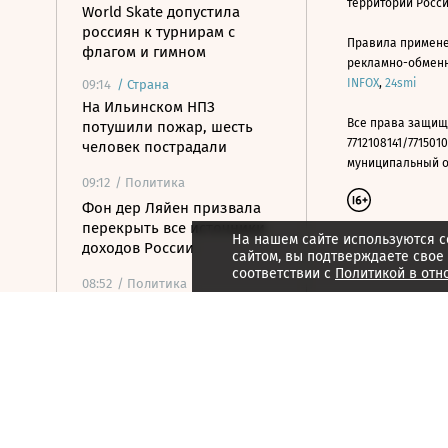
территории Росс
World Skate допустила
россиян к турнирам с
Правила примене
флагом и гимном
рекламно-обменно
INFOX
,
24smi
09:14
/
Страна
На Ильинском НПЗ
Все права защищ
потушили пожар, шесть
7712108141/7715010
человек пострадали
муниципальный окр
09:12
/ Политика
Фон дер Ляйен призвала
перекрыть все источники
На нашем сайте используются c
доходов России
сайтом, вы подтверждаете свое
соответствии с
Политикой в отн
08:52
/ Политика
Почти 2000 украинских
БПЛА летели к
Московскому региону за
неделю
08:39
/ Политика
МИД России: Тбилиси