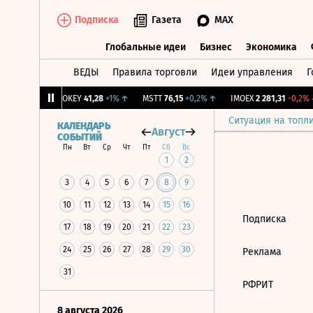
Подписка
Газета
MAX
Глобальные идеи
Бизнес
Экономика
ВЕДЫ
Правила торговли
Идеи управления
Г
Глобальные идеи
Бизнес
Экономик
39
+1,31%
↑
OKEY
41,28
+1%
↑
MSTT
76,15
+0,2%
↑
IMOEX
2 281,31
-0,2%
↓
Ситуация на топл
КАЛЕНДАРЬ
Август
СОБЫТИЙ
Пн
Вт
Ср
Чт
Пт
Сб
Вс
1
2
3
4
5
6
7
8
9
10
11
12
13
14
15
16
Подписка
17
18
19
20
21
22
23
24
25
26
27
28
29
30
Реклама
31
РФРИТ
8 августа 2026