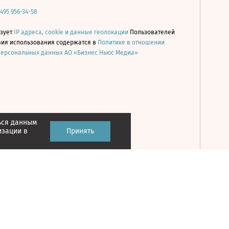
 495 956-34-58
ьзует
IP адреса, cookie и данные геолокации
Пользователей
овия использования содержатся в
Политике в отношении
персональных данных АО «Бизнес Ньюс Медиа»
ься данным
Принять
изации в