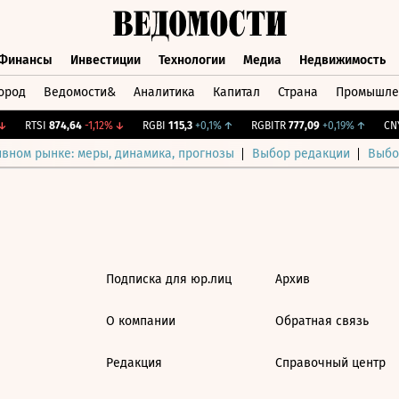
Финансы
Инвестиции
Технологии
Медиа
Недвижимость
ород
Ведомости&
Аналитика
Капитал
Страна
Промышле
а
Финансы
Инвестиции
Технологии
Медиа
Недвижимос
RTSI
874,64
-1,12%
↓
RGBI
115,3
+0,1%
↑
RGBITR
777,09
+0,19%
↑
CNY
ивном рынке: меры, динамика, прогнозы
Выбор редакции
Выбо
Подписка для юр.лиц
Архив
О компании
Обратная связь
Редакция
Справочный центр