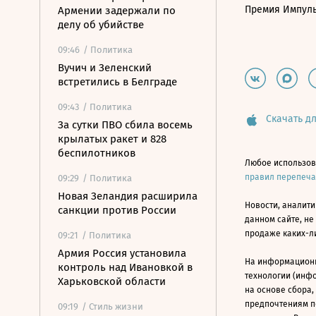
Премия Импул
Армении задержали по
делу об убийстве
09:46
/ Политика
Вучич и Зеленский
встретились в Белграде
09:43
/ Политика
Скачать дл
За сутки ПВО сбила восемь
крылатых ракет и 828
беспилотников
Любое использов
правил перепеч
09:29
/ Политика
Новая Зеландия расширила
Новости, аналити
санкции против России
данном сайте, не
продаже каких-л
09:21
/ Политика
Армия Россия установила
На информацион
контроль над Ивановкой в
технологии (инф
Харьковской области
на основе сбора,
предпочтениям п
09:19
/ Стиль жизни