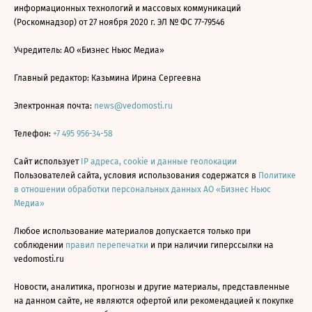
информационных технологий и массовых коммуникаций
(Роскомнадзор) от 27 ноября 2020 г. ЭЛ № ФС 77-79546
Учредитель: АО «Бизнес Ньюс Медиа»
Главный редактор: Казьмина Ирина Сергеевна
Электронная почта:
news@vedomosti.ru
Телефон:
+7 495 956-34-58
Сайт использует
IP адреса, cookie и данные геолокации
Пользователей сайта, условия использования содержатся в
Политике
в отношении обработки персональных данных АО «Бизнес Ньюс
Медиа»
Любое использование материалов допускается только при
соблюдении
правил перепечатки
и при наличии гиперссылки на
vedomosti.ru
Новости, аналитика, прогнозы и другие материалы, представленные
на данном сайте, не являются офертой или рекомендацией к покупке