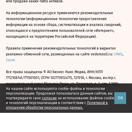
или продаже каких-либо активов.
На информационном ресурсе применяются рекомендательные
технологии (информационные технологии предоставления
информации на основе сбора, систематизации и анализа сведений,
относящихся к предпочтениям пользователей сети «Интернет»,
находящихся на территории Российской Федерации).
Правила применения рекомендательных технологий в виджетах
рекламно-обменной сети, размещенных на сайте vedomosti.ru:
СМИ2
,
24smi
Все права защищены © АО Бизнес Ньюс Медиа, ИНН/КПП
7712108141/771501001, ОГРН 1027739124775, 127018, г. Москва, вн.тер.г.
муниципальный округ Марьина Роща, ул. Полковая, д. 3, стр. 1 1999—
На нашем сайте используются cookie-файлы и технологии
2026
персонализации. Продолжая пользоваться данным сайтом, вы
ОК
подтверждаете свое
согласие
на использование файлов cookie
и технологий персонализации в соответствии с
Политикой в
отношении обработки персональных данных.