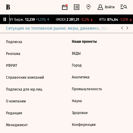
Войти
CNY Бирж.
12,239
+1,31%
↑
IMOEX
2 281,31
-0,2%
↓
RTSI
874,64
-1,12%
↓
Ситуация на топливном рынке: меры, динамика, прогнозы
Выб
Наши проекты
Подписка
ВЕДЫ
Реклама
Город
РФРИТ
Аналитика
Справочник компаний
Промышленность
Подписка для юр.лиц
Наука
О компании
Здоровье
Редакция
Конференции
Менеджмент