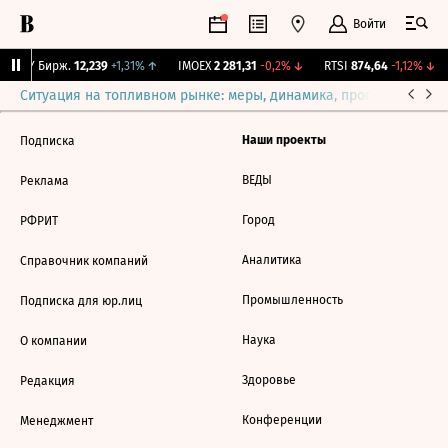
Войти
CNY Бирж.
12,239
+1,31%
↑
IMOEX
2 281,31
-0,2%
↓
RTSI
874,64
-1,12%
↓
Ситуация на топливном рынке: меры, динамика, прогнозы
Выб
Наши проекты
Подписка
ВЕДЫ
Реклама
Город
РФРИТ
Аналитика
Справочник компаний
Промышленность
Подписка для юр.лиц
Наука
О компании
Здоровье
Редакция
Конференции
Менеджмент