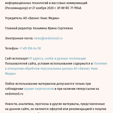
информационных технологий и массовых коммуникаций
(Роскомнадзор) от 27 ноября 2020 г. ЭЛ № ФС 77-79546
Учредитель: АО «Бизнес Ньюс Медиа»
Главный редактор: Казьмина Ирина Сергеевна
Электронная почта:
news@vedomosti.ru
Телефон:
+7 495 956-34-58
Сайт использует
IP адреса, cookie и данные геолокации
Пользователей сайта, условия использования содержатся в
Политике
в отношении обработки персональных данных АО «Бизнес Ньюс
Медиа»
Любое использование материалов допускается только при
соблюдении
правил перепечатки
и при наличии гиперссылки на
vedomosti.ru
Новости, аналитика, прогнозы и другие материалы, представленные
на данном сайте, не являются офертой или рекомендацией к покупке