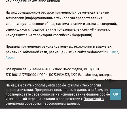
или продаже каких-либо активов.
На информационном ресурсе применяются рекомендательные
технологии (информационные технологии предоставления
информации на основе сбора, систематизации и анализа сведений,
относящихся к предпочтениям пользователей сети «Интернет»,
находящихся на территории Российской Федерации).
Правила применения рекомендательных технологий в виджетах
рекламно-обменной сети, размещенных на сайте vedomosti.ru:
СМИ2
,
24smi
Все права защищены © АО Бизнес Ньюс Медиа, ИНН/КПП
7712108141/771501001, ОГРН 1027739124775, 127018, г. Москва, вн.тер.г.
муниципальный округ Марьина Роща, ул. Полковая, д. 3, стр. 1 1999—
На нашем сайте используются cookie-файлы и технологии
2026
персонализации. Продолжая пользоваться данным сайтом, вы
ОК
подтверждаете свое
согласие
на использование файлов cookie
и технологий персонализации в соответствии с
Политикой в
отношении обработки персональных данных.