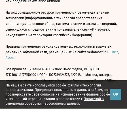
или продаже каких-либо активов.
На информационном ресурсе применяются рекомендательные
технологии (информационные технологии предоставления
информации на основе сбора, систематизации и анализа сведений,
относящихся к предпочтениям пользователей сети «Интернет»,
находящихся на территории Российской Федерации).
Правила применения рекомендательных технологий в виджетах
рекламно-обменной сети, размещенных на сайте vedomosti.ru:
СМИ2
,
24smi
Все права защищены © АО Бизнес Ньюс Медиа, ИНН/КПП
7712108141/771501001, ОГРН 1027739124775, 127018, г. Москва, вн.тер.г.
муниципальный округ Марьина Роща, ул. Полковая, д. 3, стр. 1 1999—
На нашем сайте используются cookie-файлы и технологии
2026
персонализации. Продолжая пользоваться данным сайтом, вы
ОК
подтверждаете свое
согласие
на использование файлов cookie
и технологий персонализации в соответствии с
Политикой в
отношении обработки персональных данных.