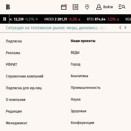
Войти
Y Бирж.
12,239
+1,31%
↑
IMOEX
2 281,31
-0,2%
↓
RTSI
874,64
-1,12%
↓
RGB
Ситуация на топливном рынке: меры, динамика, прогнозы
Выб
Наши проекты
Подписка
ВЕДЫ
Реклама
Город
РФРИТ
Аналитика
Справочник компаний
Промышленность
Подписка для юр.лиц
Наука
О компании
Здоровье
Редакция
Конференции
Менеджмент