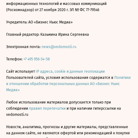
информационных технологий и массовых коммуникаций
(Роскомнадзор) от 27 ноября 2020 г. ЭЛ № ФС 77-79546
Учредитель: АО «Бизнес Ньюс Медиа»
Главный редактор: Казьмина Ирина Сергеевна
Электронная почта:
news@vedomosti.ru
Телефон:
+7 495 956-34-58
Сайт использует
IP адреса, cookie и данные геолокации
Пользователей сайта, условия использования содержатся в
Политике
в отношении обработки персональных данных АО «Бизнес Ньюс
Медиа»
Любое использование материалов допускается только при
соблюдении
правил перепечатки
и при наличии гиперссылки на
vedomosti.ru
Новости, аналитика, прогнозы и другие материалы, представленные
на данном сайте, не являются офертой или рекомендацией к покупке