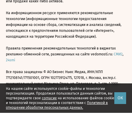
или продаже каких-либо активов.
На информационном ресурсе применяются рекомендательные
технологии (информационные технологии предоставления
информации на основе сбора, систематизации и анализа сведений,
относящихся к предпочтениям пользователей сети «Интернет»,
находящихся на территории Российской Федерации).
Правила применения рекомендательных технологий в виджетах
рекламно-обменной сети, размещенных на сайте vedomosti.ru:
СМИ2
,
24smi
Все права защищены © АО Бизнес Ньюс Медиа, ИНН/КПП
7712108141/771501001, ОГРН 1027739124775, 127018, г. Москва, вн.тер.г.
муниципальный округ Марьина Роща, ул. Полковая, д. 3, стр. 1 1999—
На нашем сайте используются cookie-файлы и технологии
2026
персонализации. Продолжая пользоваться данным сайтом, вы
ОК
подтверждаете свое
согласие
на использование файлов cookie
и технологий персонализации в соответствии с
Политикой в
отношении обработки персональных данных.