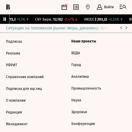
Войти
GBI
115,3
+0,1%
↑
CNY Бирж.
12,182
-0,47%
↓
IMOEX
2 293,32
+0,53%
↑
RG
Ситуация на топливном рынке: меры, динамика, прогнозы
Выб
Наши проекты
Подписка
ВЕДЫ
Реклама
Город
РФРИТ
Аналитика
Справочник компаний
Промышленность
Подписка для юр.лиц
Наука
О компании
Здоровье
Редакция
Конференции
Менеджмент