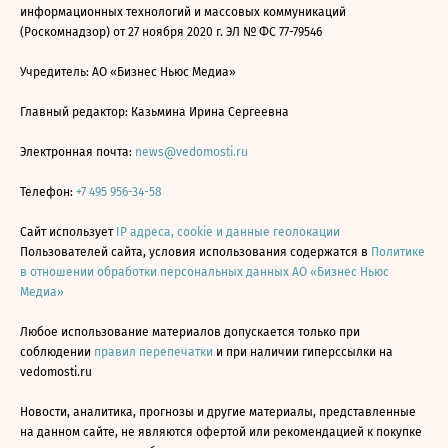
информационных технологий и массовых коммуникаций
(Роскомнадзор) от 27 ноября 2020 г. ЭЛ № ФС 77-79546
Учредитель: АО «Бизнес Ньюс Медиа»
Главный редактор: Казьмина Ирина Сергеевна
Электронная почта:
news@vedomosti.ru
Телефон:
+7 495 956-34-58
Сайт использует
IP адреса, cookie и данные геолокации
Пользователей сайта, условия использования содержатся в
Политике
в отношении обработки персональных данных АО «Бизнес Ньюс
Медиа»
Любое использование материалов допускается только при
соблюдении
правил перепечатки
и при наличии гиперссылки на
vedomosti.ru
Новости, аналитика, прогнозы и другие материалы, представленные
на данном сайте, не являются офертой или рекомендацией к покупке