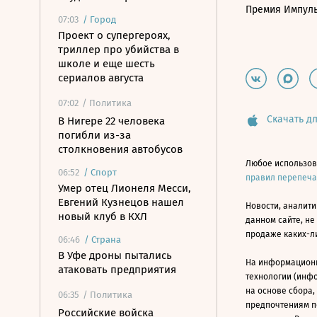
Премия Импул
07:03
/
Город
Проект о супергероях,
триллер про убийства в
школе и еще шесть
сериалов августа
07:02
/ Политика
Скачать дл
В Нигере 22 человека
погибли из-за
столкновения автобусов
Любое использов
06:52
/
Спорт
правил перепеч
Умер отец Лионеля Месси,
Евгений Кузнецов нашел
Новости, аналити
новый клуб в КХЛ
данном сайте, не
продаже каких-л
06:46
/
Страна
В Уфе дроны пытались
На информацион
атаковать предприятия
технологии (инф
на основе сбора,
06:35
/ Политика
предпочтениям п
Российские войска