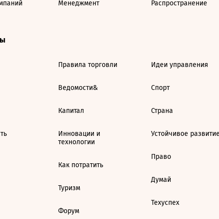
мпаний
Менеджмент
Распространение
ты
Правила торговли
Идеи управления
Ведомости&
Спорт
Капитал
Страна
ть
Инновации и
Устойчивое развити
технологии
Право
Как потратить
Думай
Туризм
Техуспех
Форум