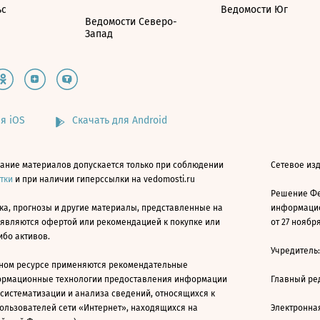
ьс
Ведомости Юг
Ведомости Северо-
Запад
я iOS
Скачать для Android
ание материалов допускается только при соблюдении
Сетевое изд
атки
и при наличии гиперссылки на vedomosti.ru
Решение Фе
ка, прогнозы и другие материалы, представленные на
информацио
 являются офертой или рекомендацией к покупке или
от 27 ноября
ибо активов.
Учредитель
ном ресурсе применяются рекомендательные
ормационные технологии предоставления информации
Главный ре
 систематизации и анализа сведений, относящихся к
ользователей сети «Интернет», находящихся на
Электронна