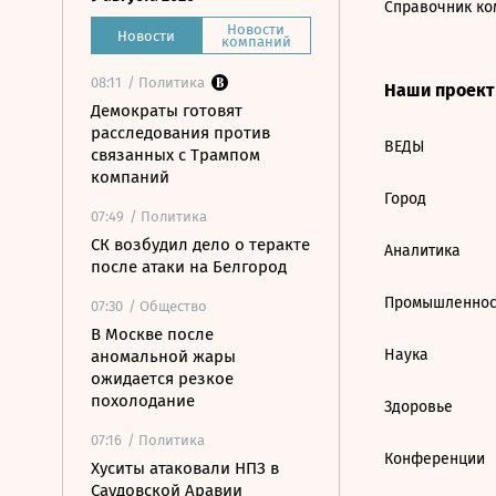
Справочник ко
Новости
Новости
компаний
08:11
/ Политика
Наши проек
Демократы готовят
расследования против
ВЕДЫ
связанных с Трампом
компаний
Город
07:49
/ Политика
СК возбудил дело о теракте
Аналитика
после атаки на Белгород
Промышленнос
07:30
/ Общество
В Москве после
Наука
аномальной жары
ожидается резкое
похолодание
Здоровье
07:16
/ Политика
Конференции
Хуситы атаковали НПЗ в
Саудовской Аравии