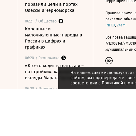
территории Росс
поразили цели в портах
Одессы и Черноморска
Правила примене
рекламно-обменно
06:21
/ Общество
INFOX
,
24smi
Коренные и
малочисленные: народы в
Все права защищ
России в цифрах и
7712108141/7715010
графиках
муниципальный окр
06:20
/ Экономика
«Кто-то ходит в театр, а я –
на стройки»: карьера и
На нашем сайте используются c
взгляды Марата Хуснуллина
сайтом, вы подтверждаете свое
соответствии с
Политикой в отн
06:20
/ Политика
Ударные боеприпасы
«Куб-10МЭ» скоро появятся
в зоне спецоперации
06:03
/ Политика
Финляндия отказалась
передавать Украине ракеты