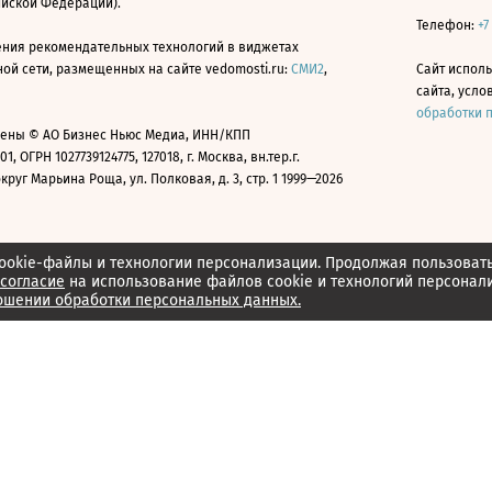
ийской Федерации).
Телефон:
+7
ния рекомендательных технологий в виджетах
й сети, размещенных на сайте vedomosti.ru:
СМИ2
,
Сайт испол
сайта, усл
обработки 
ены © АО Бизнес Ньюс Медиа, ИНН/КПП
01, ОГРН 1027739124775, 127018, г. Москва, вн.тер.г.
уг Марьина Роща, ул. Полковая, д. 3, стр. 1 1999—2026
ookie-файлы и технологии персонализации. Продолжая пользоват
согласие
на использование файлов cookie и технологий персонал
ошении обработки персональных данных.