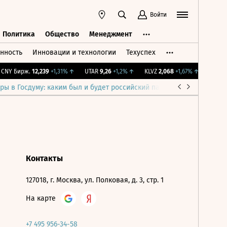
Войти
Политика
Общество
Менеджмент
нность
Инновации и технологии
Техуспех
ть
Политика
Общество
Менеджмент
NY Бирж.
12,239
+1,31%
↑
UTAR
9,26
+1,2%
↑
KLVZ
2,068
+1,67%
↑
IMOEX
2
ры в Госдуму: каким был и будет российский парламент
Война н
Контакты
127018, г. Москва, ул. Полковая, д. 3, стр. 1
На карте
+7 495 956-34-58