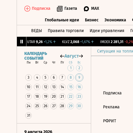
Подписка
Газета
MAX
Глобальные идеи
Бизнес
Экономика
ВЕДЫ
Правила торговли
Идеи управления
Г
Глобальные идеи
Бизнес
Экономик
239
+1,31%
↑
UTAR
9,26
+1,2%
↑
KLVZ
2,068
+1,67%
↑
IMOEX
2 281,31
-0,2%
Ситуация на топл
КАЛЕНДАРЬ
Август
СОБЫТИЙ
Пн
Вт
Ср
Чт
Пт
Сб
Вс
1
2
3
4
5
6
7
8
9
10
11
12
13
14
15
16
Подписка
17
18
19
20
21
22
23
24
25
26
27
28
29
30
Реклама
31
РФРИТ
9 августа 2026