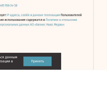
 495 956-34-58
ьзует
IP адреса, cookie и данные геолокации
Пользователей
овия использования содержатся в
Политике в отношении
персональных данных АО «Бизнес Ньюс Медиа»
ься данным
Принять
изации в