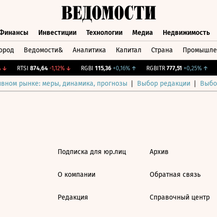
Финансы
Инвестиции
Технологии
Медиа
Недвижимость
ород
Ведомости&
Аналитика
Капитал
Страна
Промышле
а
Финансы
Инвестиции
Технологии
Медиа
Недвижимос
↓
RTSI
874,64
-1,12%
↓
RGBI
115,36
+0,16%
↑
RGBITR
777,51
+0,25%
↑
C
ивном рынке: меры, динамика, прогнозы
Выбор редакции
Выбо
Подписка для юр.лиц
Архив
О компании
Обратная связь
Редакция
Справочный центр