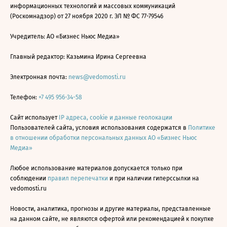
информационных технологий и массовых коммуникаций
(Роскомнадзор) от 27 ноября 2020 г. ЭЛ № ФС 77-79546
Учредитель: АО «Бизнес Ньюс Медиа»
Главный редактор: Казьмина Ирина Сергеевна
Электронная почта:
news@vedomosti.ru
Телефон:
+7 495 956-34-58
Сайт использует
IP адреса, cookie и данные геолокации
Пользователей сайта, условия использования содержатся в
Политике
в отношении обработки персональных данных АО «Бизнес Ньюс
Медиа»
Любое использование материалов допускается только при
соблюдении
правил перепечатки
и при наличии гиперссылки на
vedomosti.ru
Новости, аналитика, прогнозы и другие материалы, представленные
на данном сайте, не являются офертой или рекомендацией к покупке