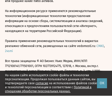
или продаже каких-либо активов.
На информационном ресурсе применяются рекомендательные
технологии (информационные технологии предоставления
информации на основе сбора, систематизации и анализа сведений,
относящихся к предпочтениям пользователей сети «Интернет»,
находящихся на территории Российской Федерации).
Правила применения рекомендательных технологий в виджетах
рекламно-обменной сети, размещенных на сайте vedomosti.ru:
СМИ2
,
24smi
Все права защищены © АО Бизнес Ньюс Медиа, ИНН/КПП
7712108141/771501001, ОГРН 1027739124775, 127018, г. Москва, вн.тер.г.
муниципальный округ Марьина Роща, ул. Полковая, д. 3, стр. 1 1999—
На нашем сайте используются cookie-файлы и технологии
2026
персонализации. Продолжая пользоваться данным сайтом, вы
ОК
подтверждаете свое
согласие
на использование файлов cookie
и технологий персонализации в соответствии с
Политикой в
отношении обработки персональных данных.