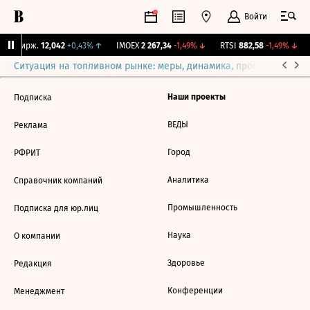
Войти
NY Бирж.
12,042
+0,43%
↑
IMOEX
2 267,34
-1,49%
↓
RTSI
882,58
-1,49%
↓
Ситуация на топливном рынке: меры, динамика, прогнозы
Выб
Наши проекты
Подписка
ВЕДЫ
Реклама
Город
РФРИТ
Аналитика
Справочник компаний
Промышленность
Подписка для юр.лиц
Наука
О компании
Здоровье
Редакция
Конференции
Менеджмент