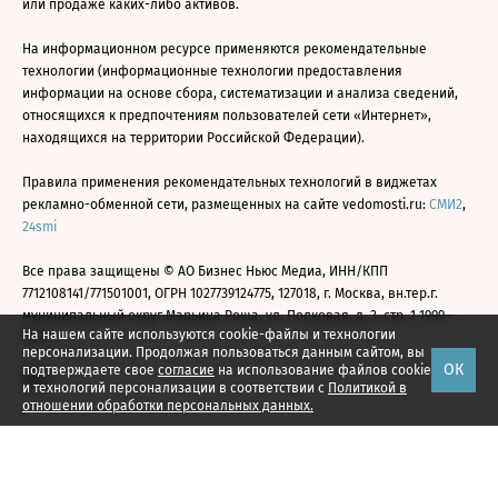
или продаже каких-либо активов.
На информационном ресурсе применяются рекомендательные
технологии (информационные технологии предоставления
информации на основе сбора, систематизации и анализа сведений,
относящихся к предпочтениям пользователей сети «Интернет»,
находящихся на территории Российской Федерации).
Правила применения рекомендательных технологий в виджетах
рекламно-обменной сети, размещенных на сайте vedomosti.ru:
СМИ2
,
24smi
Все права защищены © АО Бизнес Ньюс Медиа, ИНН/КПП
7712108141/771501001, ОГРН 1027739124775, 127018, г. Москва, вн.тер.г.
муниципальный округ Марьина Роща, ул. Полковая, д. 3, стр. 1 1999—
На нашем сайте используются cookie-файлы и технологии
2026
персонализации. Продолжая пользоваться данным сайтом, вы
ОК
подтверждаете свое
согласие
на использование файлов cookie
и технологий персонализации в соответствии с
Политикой в
отношении обработки персональных данных.