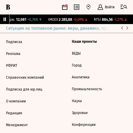
Войти
NY Бирж.
12,081
+0,76%
↑
IMOEX
2 285,88
-0,69%
↓
RTSI
884,56
-1,27%
↓
Ситуация на топливном рынке: меры, динамика, прогнозы
Выб
Наши проекты
Подписка
ВЕДЫ
Реклама
Город
РФРИТ
Аналитика
Справочник компаний
Промышленность
Подписка для юр.лиц
Наука
О компании
Здоровье
Редакция
Конференции
Менеджмент