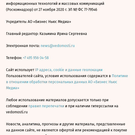
информационных технологий и массовых коммуникаций
(Роскомнадзор) от 27 ноября 2020 г. ЭЛ № ФС 77-79546
Учредитель: АО «Бизнес Ньюс Медиа»
Главный редактор: Казьмина Ирина Сергеевна
Электронная почта:
news@vedomosti.ru
Телефон:
+7 495 956-34-58
Сайт использует
IP адреса, cookie и данные геолокации
Пользователей сайта, условия использования содержатся в
Политике
в отношении обработки персональных данных АО «Бизнес Ньюс
Медиа»
Любое использование материалов допускается только при
соблюдении
правил перепечатки
и при наличии гиперссылки на
vedomosti.ru
Новости, аналитика, прогнозы и другие материалы, представленные
на данном сайте, не являются офертой или рекомендацией к покупке