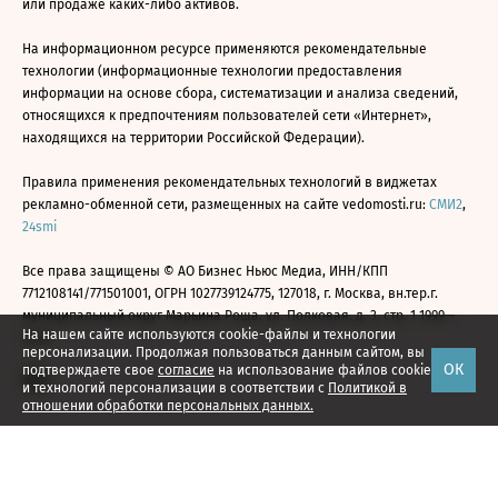
или продаже каких-либо активов.
На информационном ресурсе применяются рекомендательные
технологии (информационные технологии предоставления
информации на основе сбора, систематизации и анализа сведений,
относящихся к предпочтениям пользователей сети «Интернет»,
находящихся на территории Российской Федерации).
Правила применения рекомендательных технологий в виджетах
рекламно-обменной сети, размещенных на сайте vedomosti.ru:
СМИ2
,
24smi
Все права защищены © АО Бизнес Ньюс Медиа, ИНН/КПП
7712108141/771501001, ОГРН 1027739124775, 127018, г. Москва, вн.тер.г.
муниципальный округ Марьина Роща, ул. Полковая, д. 3, стр. 1 1999—
На нашем сайте используются cookie-файлы и технологии
2026
персонализации. Продолжая пользоваться данным сайтом, вы
ОК
подтверждаете свое
согласие
на использование файлов cookie
и технологий персонализации в соответствии с
Политикой в
отношении обработки персональных данных.