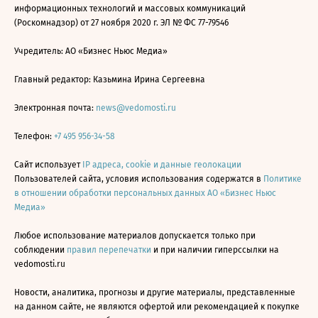
информационных технологий и массовых коммуникаций
(Роскомнадзор) от 27 ноября 2020 г. ЭЛ № ФС 77-79546
Учредитель: АО «Бизнес Ньюс Медиа»
Главный редактор: Казьмина Ирина Сергеевна
Электронная почта:
news@vedomosti.ru
Телефон:
+7 495 956-34-58
Сайт использует
IP адреса, cookie и данные геолокации
Пользователей сайта, условия использования содержатся в
Политике
в отношении обработки персональных данных АО «Бизнес Ньюс
Медиа»
Любое использование материалов допускается только при
соблюдении
правил перепечатки
и при наличии гиперссылки на
vedomosti.ru
Новости, аналитика, прогнозы и другие материалы, представленные
на данном сайте, не являются офертой или рекомендацией к покупке