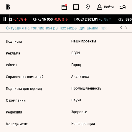
Войти
S
1 312
-0,15%
↓
CHKZ
16 050
-0,93%
↓
IMOEX
2 301,81
+0,7%
↑
RTSI
890,
Ситуация на топливном рынке: меры, динамика, прогнозы
Выб
Наши проекты
Подписка
ВЕДЫ
Реклама
Город
РФРИТ
Аналитика
Справочник компаний
Промышленность
Подписка для юр.лиц
Наука
О компании
Здоровье
Редакция
Конференции
Менеджмент