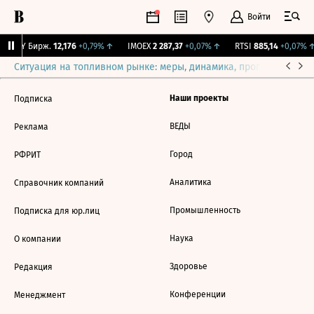
Войти
CNY Бирж.
12,176
+0,79%
↑
IMOEX
2 287,37
+0,07%
↑
RTSI
885,14
+0,07%
↑
Ситуация на топливном рынке: меры, динамика, прогнозы
Выб
Наши проекты
Подписка
ВЕДЫ
Реклама
Город
РФРИТ
Аналитика
Справочник компаний
Промышленность
Подписка для юр.лиц
Наука
О компании
Здоровье
Редакция
Конференции
Менеджмент