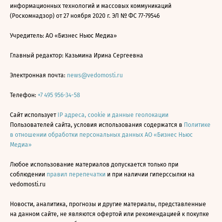
информационных технологий и массовых коммуникаций
(Роскомнадзор) от 27 ноября 2020 г. ЭЛ № ФС 77-79546
Учредитель: АО «Бизнес Ньюс Медиа»
Главный редактор: Казьмина Ирина Сергеевна
Электронная почта:
news@vedomosti.ru
Телефон:
+7 495 956-34-58
Сайт использует
IP адреса, cookie и данные геолокации
Пользователей сайта, условия использования содержатся в
Политике
в отношении обработки персональных данных АО «Бизнес Ньюс
Медиа»
Любое использование материалов допускается только при
соблюдении
правил перепечатки
и при наличии гиперссылки на
vedomosti.ru
Новости, аналитика, прогнозы и другие материалы, представленные
на данном сайте, не являются офертой или рекомендацией к покупке