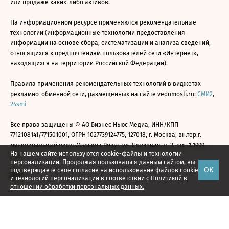
или продаже каких-либо активов.
На информационном ресурсе применяются рекомендательные
технологии (информационные технологии предоставления
информации на основе сбора, систематизации и анализа сведений,
относящихся к предпочтениям пользователей сети «Интернет»,
находящихся на территории Российской Федерации).
Правила применения рекомендательных технологий в виджетах
рекламно-обменной сети, размещенных на сайте vedomosti.ru:
СМИ2
,
24smi
Все права защищены © АО Бизнес Ньюс Медиа, ИНН/КПП
7712108141/771501001, ОГРН 1027739124775, 127018, г. Москва, вн.тер.г.
муниципальный округ Марьина Роща, ул. Полковая, д. 3, стр. 1 1999—
На нашем сайте используются cookie-файлы и технологии
2026
персонализации. Продолжая пользоваться данным сайтом, вы
ОК
подтверждаете свое
согласие
на использование файлов cookie
и технологий персонализации в соответствии с
Политикой в
отношении обработки персональных данных.