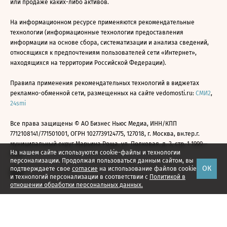
или продаже каких-либо активов.
На информационном ресурсе применяются рекомендательные
технологии (информационные технологии предоставления
информации на основе сбора, систематизации и анализа сведений,
относящихся к предпочтениям пользователей сети «Интернет»,
находящихся на территории Российской Федерации).
Правила применения рекомендательных технологий в виджетах
рекламно-обменной сети, размещенных на сайте vedomosti.ru:
СМИ2
,
24smi
Все права защищены © АО Бизнес Ньюс Медиа, ИНН/КПП
7712108141/771501001, ОГРН 1027739124775, 127018, г. Москва, вн.тер.г.
муниципальный округ Марьина Роща, ул. Полковая, д. 3, стр. 1 1999—
На нашем сайте используются cookie-файлы и технологии
2026
персонализации. Продолжая пользоваться данным сайтом, вы
ОК
подтверждаете свое
согласие
на использование файлов cookie
и технологий персонализации в соответствии с
Политикой в
отношении обработки персональных данных.