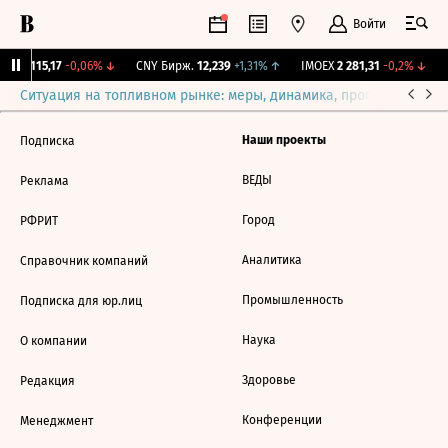
Войти
RGBI
115,17
-0,06%
↓
CNY Бирж.
12,239
+1,31%
↑
IMOEX
2 281,31
-0,2%
↓
R
Ситуация на топливном рынке: меры, динамика, прогнозы
Выб
Наши проекты
Подписка
ВЕДЫ
Реклама
Город
РФРИТ
Аналитика
Справочник компаний
Промышленность
Подписка для юр.лиц
Наука
О компании
Здоровье
Редакция
Конференции
Менеджмент