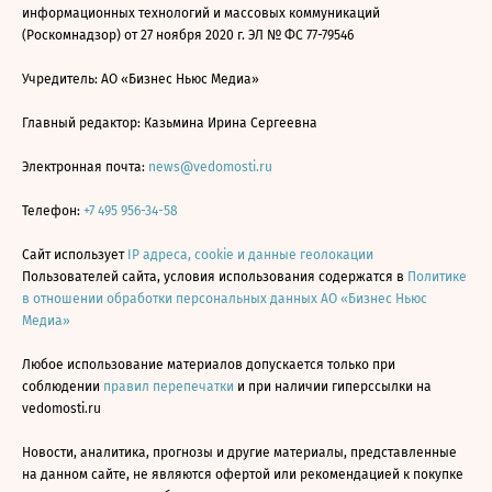
информационных технологий и массовых коммуникаций
(Роскомнадзор) от 27 ноября 2020 г. ЭЛ № ФС 77-79546
Учредитель: АО «Бизнес Ньюс Медиа»
Главный редактор: Казьмина Ирина Сергеевна
Электронная почта:
news@vedomosti.ru
Телефон:
+7 495 956-34-58
Сайт использует
IP адреса, cookie и данные геолокации
Пользователей сайта, условия использования содержатся в
Политике
в отношении обработки персональных данных АО «Бизнес Ньюс
Медиа»
Любое использование материалов допускается только при
соблюдении
правил перепечатки
и при наличии гиперссылки на
vedomosti.ru
Новости, аналитика, прогнозы и другие материалы, представленные
на данном сайте, не являются офертой или рекомендацией к покупке