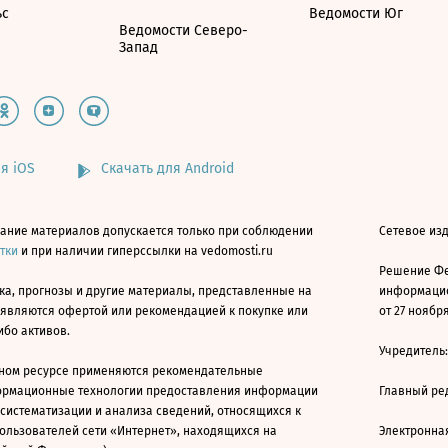
ьс
Ведомости Юг
Ведомости Северо-
Запад
я iOS
Скачать для Android
ание материалов допускается только при соблюдении
Сетевое изд
атки
и при наличии гиперссылки на vedomosti.ru
Решение Фе
ка, прогнозы и другие материалы, представленные на
информацио
 являются офертой или рекомендацией к покупке или
от 27 ноября
ибо активов.
Учредитель
ном ресурсе применяются рекомендательные
ормационные технологии предоставления информации
Главный ре
 систематизации и анализа сведений, относящихся к
ользователей сети «Интернет», находящихся на
Электронна