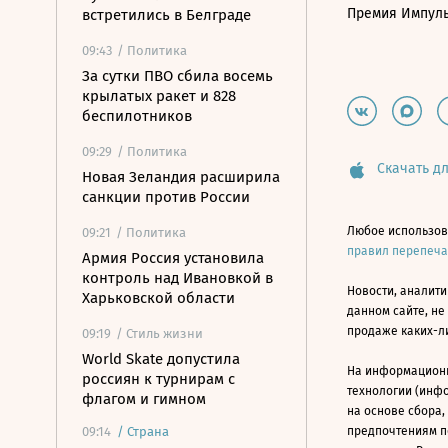
Премия Импул
встретились в Белграде
09:43
/ Политика
За сутки ПВО сбила восемь
крылатых ракет и 828
беспилотников
09:29
/ Политика
Скачать дл
Новая Зеландия расширила
санкции против России
Любое использов
09:21
/ Политика
правил перепеч
Армия Россия установила
контроль над Ивановкой в
Новости, аналити
Харьковской области
данном сайте, не
продаже каких-л
09:19
/ Стиль жизни
World Skate допустила
На информацион
россиян к турнирам с
технологии (инф
флагом и гимном
на основе сбора,
09:14
/
Страна
предпочтениям п