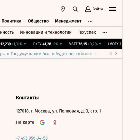
Войти
Политика
Общество
Менеджмент
нность
Инновации и технологии
Техуспех
ть
Политика
Общество
Менеджмент
2,239
+1,31%
↑
OKEY
41,28
+1%
↑
MSTT
76,15
+0,2%
↑
IMOEX
2 281,31
-0,2
ры в Госдуму: каким был и будет российский парламент
Война н
Контакты
127018, г. Москва, ул. Полковая, д. 3, стр. 1
На карте
+7 495 956-34-58