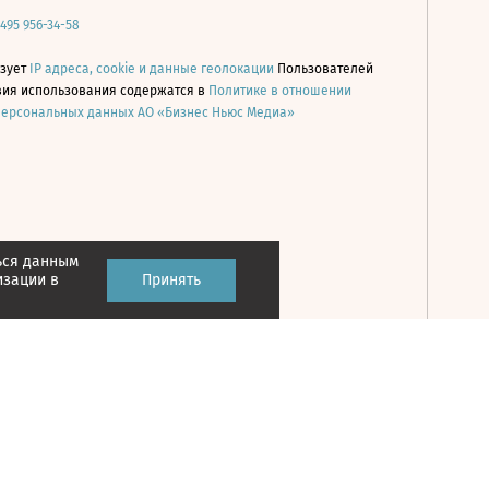
 495 956-34-58
ьзует
IP адреса, cookie и данные геолокации
Пользователей
овия использования содержатся в
Политике в отношении
персональных данных АО «Бизнес Ньюс Медиа»
ься данным
Принять
изации в