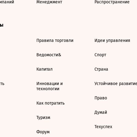
мпаний
Менеджмент
Распространение
ты
Правила торговли
Идеи управления
Ведомости&
Спорт
Капитал
Страна
ть
Инновации и
Устойчивое развити
технологии
Право
Как потратить
Думай
Туризм
Техуспех
Форум