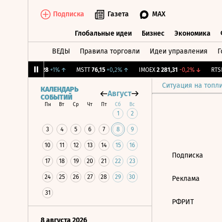
Подписка
Газета
MAX
Глобальные идеи
Бизнес
Экономика
ВЕДЫ
Правила торговли
Идеи управления
Г
Глобальные идеи
Бизнес
Экономик
↑
OKEY
41,28
+1%
↑
MSTT
76,15
+0,2%
↑
IMOEX
2 281,31
-0,2%
↓
RTSI
Ситуация на топл
КАЛЕНДАРЬ
Август
СОБЫТИЙ
Пн
Вт
Ср
Чт
Пт
Сб
Вс
1
2
3
4
5
6
7
8
9
10
11
12
13
14
15
16
Подписка
17
18
19
20
21
22
23
24
25
26
27
28
29
30
Реклама
31
РФРИТ
8 августа 2026