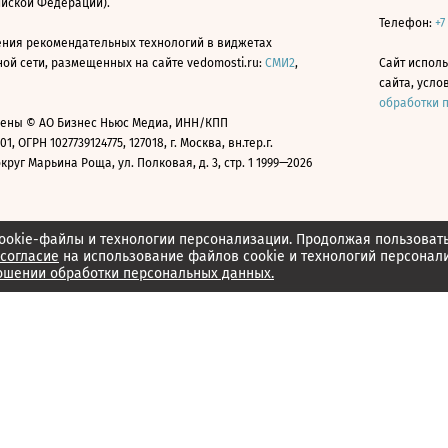
ийской Федерации).
Телефон:
+7
ния рекомендательных технологий в виджетах
й сети, размещенных на сайте vedomosti.ru:
СМИ2
,
Сайт испол
сайта, усл
обработки 
ены © АО Бизнес Ньюс Медиа, ИНН/КПП
01, ОГРН 1027739124775, 127018, г. Москва, вн.тер.г.
уг Марьина Роща, ул. Полковая, д. 3, стр. 1 1999—2026
ookie-файлы и технологии персонализации. Продолжая пользоват
согласие
на использование файлов cookie и технологий персонал
ошении обработки персональных данных.