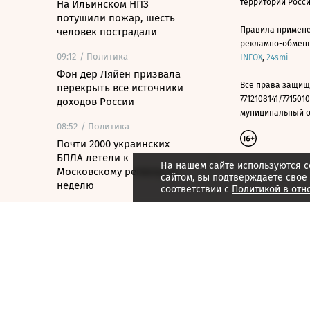
территории Росс
На Ильинском НПЗ
потушили пожар, шесть
Правила примене
человек пострадали
рекламно-обменно
09:12
/ Политика
INFOX
,
24smi
Фон дер Ляйен призвала
Все права защищ
перекрыть все источники
7712108141/7715010
доходов России
муниципальный окр
08:52
/ Политика
Почти 2000 украинских
БПЛА летели к
На нашем сайте используются c
Московскому региону за
сайтом, вы подтверждаете свое
неделю
соответствии с
Политикой в отн
08:39
/ Политика
МИД России: Тбилиси
пытаются втянуть в новые
авантюры на Южном
Кавказе
08:16
/ Финансы