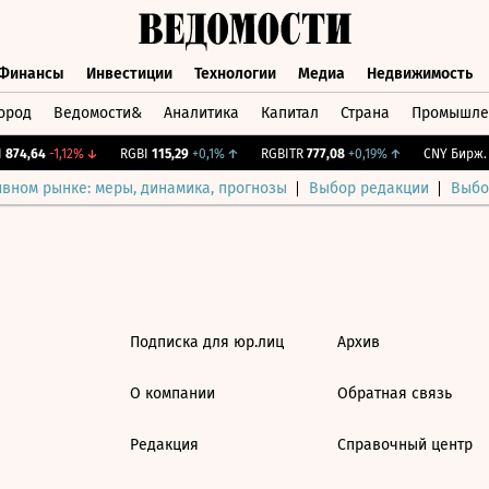
Финансы
Инвестиции
Технологии
Медиа
Недвижимость
ород
Ведомости&
Аналитика
Капитал
Страна
Промышле
а
Финансы
Инвестиции
Технологии
Медиа
Недвижимос
874,64
-1,12%
↓
RGBI
115,29
+0,1%
↑
RGBITR
777,08
+0,19%
↑
CNY Бирж.
1
ивном рынке: меры, динамика, прогнозы
Выбор редакции
Выбо
Подписка для юр.лиц
Архив
О компании
Обратная связь
Редакция
Справочный центр