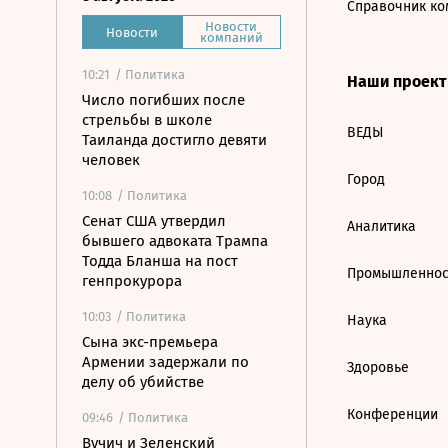
Справочник ко
Новости
Новости
компаний
10:21
/ Политика
Наши проек
Число погибших после
стрельбы в школе
ВЕДЫ
Таиланда достигло девяти
человек
Город
10:08
/ Политика
Сенат США утвердил
Аналитика
бывшего адвоката Трампа
Тодда Бланша на пост
Промышленнос
генпрокурора
10:03
/ Политика
Наука
Сына экс-премьера
Армении задержали по
Здоровье
делу об убийстве
Конференции
09:46
/ Политика
Вучич и Зеленский