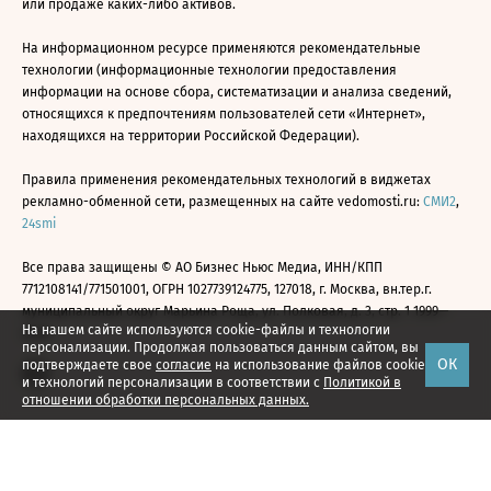
или продаже каких-либо активов.
На информационном ресурсе применяются рекомендательные
технологии (информационные технологии предоставления
информации на основе сбора, систематизации и анализа сведений,
относящихся к предпочтениям пользователей сети «Интернет»,
находящихся на территории Российской Федерации).
Правила применения рекомендательных технологий в виджетах
рекламно-обменной сети, размещенных на сайте vedomosti.ru:
СМИ2
,
24smi
Все права защищены © АО Бизнес Ньюс Медиа, ИНН/КПП
7712108141/771501001, ОГРН 1027739124775, 127018, г. Москва, вн.тер.г.
муниципальный округ Марьина Роща, ул. Полковая, д. 3, стр. 1 1999—
На нашем сайте используются cookie-файлы и технологии
2026
персонализации. Продолжая пользоваться данным сайтом, вы
ОК
подтверждаете свое
согласие
на использование файлов cookie
и технологий персонализации в соответствии с
Политикой в
отношении обработки персональных данных.