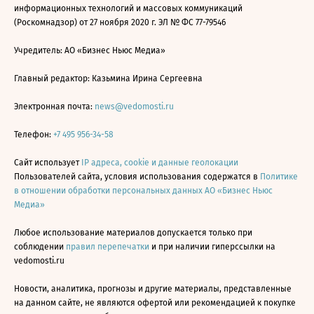
информационных технологий и массовых коммуникаций
(Роскомнадзор) от 27 ноября 2020 г. ЭЛ № ФС 77-79546
Учредитель: АО «Бизнес Ньюс Медиа»
Главный редактор: Казьмина Ирина Сергеевна
Электронная почта:
news@vedomosti.ru
Телефон:
+7 495 956-34-58
Сайт использует
IP адреса, cookie и данные геолокации
Пользователей сайта, условия использования содержатся в
Политике
в отношении обработки персональных данных АО «Бизнес Ньюс
Медиа»
Любое использование материалов допускается только при
соблюдении
правил перепечатки
и при наличии гиперссылки на
vedomosti.ru
Новости, аналитика, прогнозы и другие материалы, представленные
на данном сайте, не являются офертой или рекомендацией к покупке