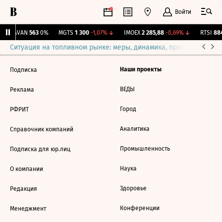
Войти
↑
AVAN
563
0%
MGTS
1 300
-1,07%
↓
IMOEX
2 285,88
-0,69%
↓
RTSI
884
Ситуация на топливном рынке: меры, динамика, прогнозы
Выб
Наши проекты
Подписка
ВЕДЫ
Реклама
Город
РФРИТ
Аналитика
Справочник компаний
Промышленность
Подписка для юр.лиц
Наука
О компании
Здоровье
Редакция
Конференции
Менеджмент