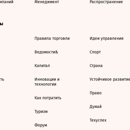
мпаний
Менеджмент
Распространение
ты
Правила торговли
Идеи управления
Ведомости&
Спорт
Капитал
Страна
ть
Инновации и
Устойчивое развити
технологии
Право
Как потратить
Думай
Туризм
Техуспех
Форум