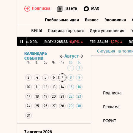
Подписка
Газета
MAX
Глобальные идеи
Бизнес
Экономика
ВЕДЫ
Правила торговли
Идеи управления
Г
Глобальные идеи
Бизнес
Экономик
↑
CNY Бирж.
0
0%
IMOEX
2 285,88
-0,69%
↓
RTSI
884,56
-1,27%
↓
RGB
Ситуация на топл
КАЛЕНДАРЬ
Август
СОБЫТИЙ
Пн
Вт
Ср
Чт
Пт
Сб
Вс
1
2
3
4
5
6
7
8
9
10
11
12
13
14
15
16
Подписка
17
18
19
20
21
22
23
24
25
26
27
28
29
30
Реклама
31
РФРИТ
7 августа 2026