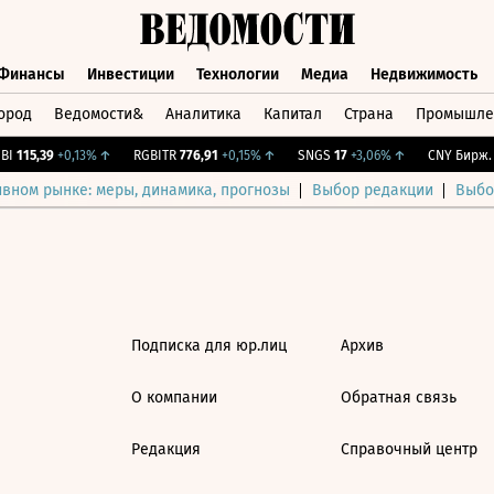
Финансы
Инвестиции
Технологии
Медиа
Недвижимость
ород
Ведомости&
Аналитика
Капитал
Страна
Промышле
а
Финансы
Инвестиции
Технологии
Медиа
Недвижимос
I
115,39
+0,13%
↑
RGBITR
776,91
+0,15%
↑
SNGS
17
+3,06%
↑
CNY Бирж.
0
ивном рынке: меры, динамика, прогнозы
Выбор редакции
Выбо
Подписка для юр.лиц
Архив
О компании
Обратная связь
Редакция
Справочный центр