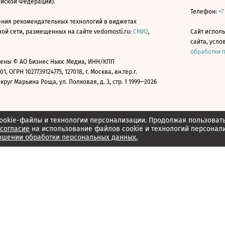
ийской Федерации).
Телефон:
+7
ния рекомендательных технологий в виджетах
й сети, размещенных на сайте vedomosti.ru:
СМИ2
,
Сайт испол
сайта, усл
обработки 
ены © АО Бизнес Ньюс Медиа, ИНН/КПП
01, ОГРН 1027739124775, 127018, г. Москва, вн.тер.г.
уг Марьина Роща, ул. Полковая, д. 3, стр. 1 1999—2026
ookie-файлы и технологии персонализации. Продолжая пользоват
согласие
на использование файлов cookie и технологий персонал
ошении обработки персональных данных.