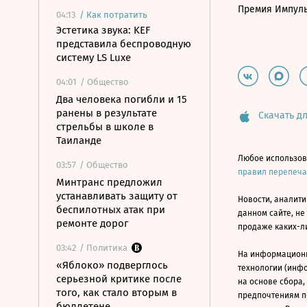
Премия Импул
04:13
/
Как потратить
Эстетика звука: KEF
представила беспроводную
систему LS Luxe
04:01
/ Общество
Два человека погибли и 15
ранены в результате
Скачать дл
стрельбы в школе в
Таиланде
Любое использов
03:57
/ Общество
правил перепеч
Минтранс предложил
устанавливать защиту от
Новости, аналити
беспилотных атак при
данном сайте, не
ремонте дорог
продаже каких-л
03:42
/ Политика
На информацион
«Яблоко» подверглось
технологии (инф
серьезной критике после
на основе сбора,
того, как стало вторым в
предпочтениям п
бюллетене