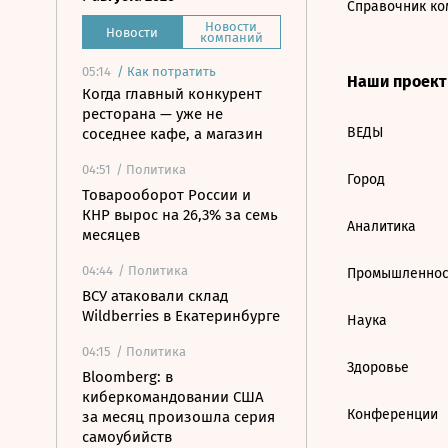
Справочник ко
Новости
Новости
компаний
05:14
/
Как потратить
Наши проек
Когда главный конкурент
ресторана — уже не
ВЕДЫ
соседнее кафе, а магазин
04:51
/ Политика
Город
Товарооборот России и
КНР вырос на 26,3% за семь
Аналитика
месяцев
04:44
/ Политика
Промышленнос
ВСУ атаковали склад
Wildberries в Екатеринбурге
Наука
04:15
/ Политика
Здоровье
Bloomberg: в
киберкомандовании США
Конференции
за месяц произошла серия
самоубийств