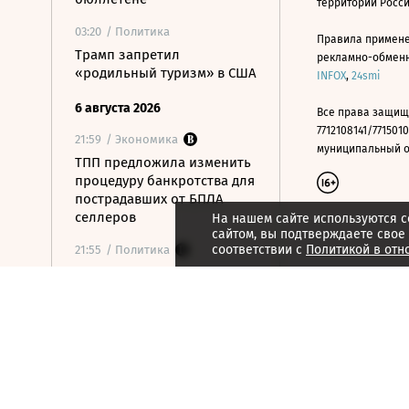
территории Росс
03:20
/ Политика
Правила примене
Трамп запретил
рекламно-обменно
«родильный туризм» в США
INFOX
,
24smi
6 августа 2026
Все права защищ
7712108141/7715010
21:59
/ Экономика
муниципальный окр
ТПП предложила изменить
процедуру банкротства для
пострадавших от БПЛА
селлеров
На нашем сайте используются c
сайтом, вы подтверждаете свое
соответствии с
Политикой в отн
21:55
/ Политика
Только два из трех
депутатов-
самовыдвиженцев собрали
подписи на думские
выборы
21:53
/ Политика
56% россиян