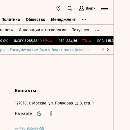
Войти
Политика
Общество
Менеджмент
нность
Инновации и технологии
Техуспех
ть
Политика
Общество
Менеджмент
0%
IMOEX
2 285,88
-0,69%
↓
RTSI
884,56
-1,27%
↓
RGBI
115,39
+0,13%
↑
ры в Госдуму: каким был и будет российский парламент
Война н
Контакты
127018, г. Москва, ул. Полковая, д. 3, стр. 1
На карте
+7 495 956-34-58