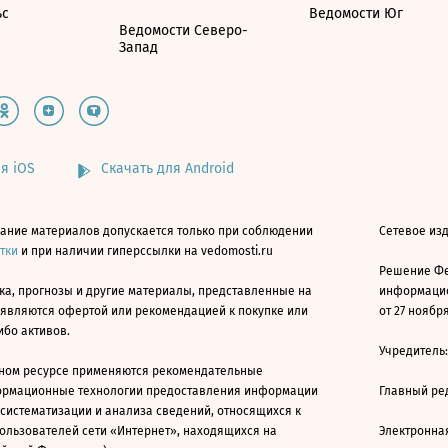
ьс
Ведомости Юг
Ведомости Северо-
Запад
я iOS
Скачать для Android
ание материалов допускается только при соблюдении
Сетевое изд
атки
и при наличии гиперссылки на vedomosti.ru
Решение Фе
ка, прогнозы и другие материалы, представленные на
информацио
 являются офертой или рекомендацией к покупке или
от 27 ноября
ибо активов.
Учредитель
ном ресурсе применяются рекомендательные
ормационные технологии предоставления информации
Главный ре
 систематизации и анализа сведений, относящихся к
ользователей сети «Интернет», находящихся на
Электронна