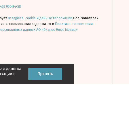
 495 956-34-58
ьзует
IP адреса, cookie и данные геолокации
Пользователей
овия использования содержатся в
Политике в отношении
персональных данных АО «Бизнес Ньюс Медиа»
ься данным
Принять
изации в