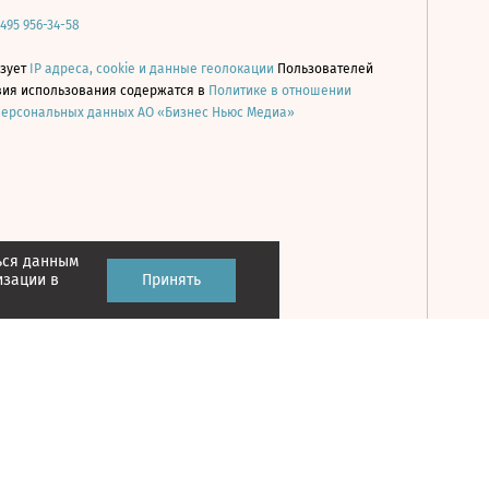
 495 956-34-58
ьзует
IP адреса, cookie и данные геолокации
Пользователей
овия использования содержатся в
Политике в отношении
персональных данных АО «Бизнес Ньюс Медиа»
ься данным
Принять
изации в