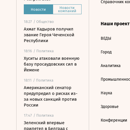
Справочник ко
Новости
Новости
компаний
18:27
/ Общество
Наши проек
Ахмат Кадыров получил
звание Героя Чеченской
ВЕДЫ
Республики
18:16
/ Политика
Город
Хуситы атаковали военную
базу просаудовских сил в
Аналитика
Йемене
Промышленнос
18:11
/ Политика
Американский сенатор
Наука
предупредил о рисках из-
за новых санкций против
России
Здоровье
17:47
/ Политика
Конференции
Зеленский впервые
прилетел в Белград с