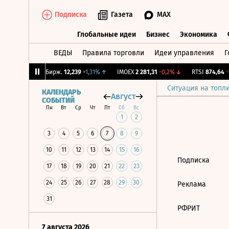
Подписка
Газета
MAX
Глобальные идеи
Бизнес
Экономика
ВЕДЫ
Правила торговли
Идеи управления
Г
Глобальные идеи
Бизнес
Экономик
,38%
↓
CNY Бирж.
12,239
+1,31%
↑
IMOEX
2 281,31
-0,2%
↓
RTSI
874,64
-1
Ситуация на топл
КАЛЕНДАРЬ
Август
СОБЫТИЙ
Пн
Вт
Ср
Чт
Пт
Сб
Вс
1
2
3
4
5
6
7
8
9
10
11
12
13
14
15
16
Подписка
17
18
19
20
21
22
23
24
25
26
27
28
29
30
Реклама
31
РФРИТ
7 августа 2026