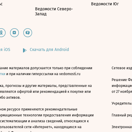
ьс
Ведомости Юг
Ведомости Северо-
Запад
я iOS
Скачать для Android
ание материалов допускается только при соблюдении
Сетевое изд
атки
и при наличии гиперссылки на vedomosti.ru
Решение Фе
ка, прогнозы и другие материалы, представленные на
информацио
 являются офертой или рекомендацией к покупке или
от 27 ноября
ибо активов.
Учредитель
ном ресурсе применяются рекомендательные
ормационные технологии предоставления информации
Главный ре
 систематизации и анализа сведений, относящихся к
ользователей сети «Интернет», находящихся на
Электронна