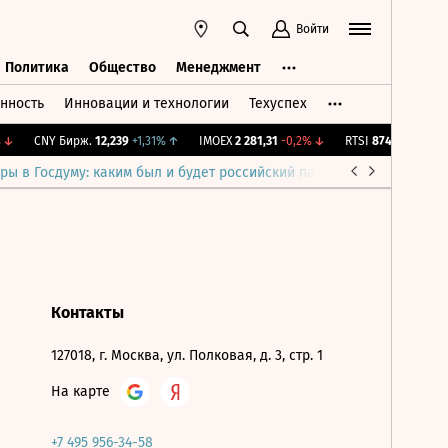
Войти
Политика
Общество
Менеджмент
нность
Инновации и технологии
Техуспех
ть
Политика
Общество
Менеджмент
↓
CNY Бирж.
12,239
+1,31%
↑
IMOEX
2 281,31
-0,2%
↓
RTSI
874,64
-1,12%
ры в Госдуму: каким был и будет российский парламент
Война н
Контакты
127018, г. Москва, ул. Полковая, д. 3, стр. 1
На карте
+7 495 956-34-58