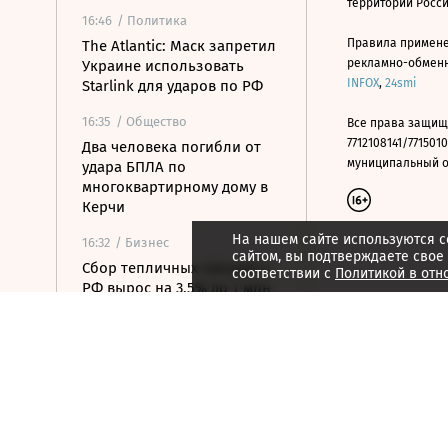
территории Росс
16:46
/ Политика
Правила примене
The Atlantic: Маск запретил
рекламно-обменно
Украине использовать
INFOX
,
24smi
Starlink для ударов по РФ
16:35
/ Общество
Все права защищ
7712108141/7715010
Два человека погибли от
муниципальный окр
удара БПЛА по
многоквартирному дому в
Керчи
На нашем сайте используются c
16:32
/ Бизнес
сайтом, вы подтверждаете свое
Сбор тепличных овощей в
соответствии с
Политикой в отн
РФ вырос на 3,5% до 1 млн
тонн
16:23
/ Политика
Суд США остановил проект
строительства бального
зала в Белом доме
16:11
/ Политика