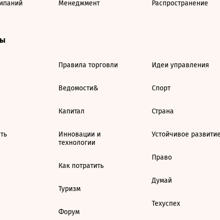
мпаний
Менеджмент
Распространение
ты
Правила торговли
Идеи управления
Ведомости&
Спорт
Капитал
Страна
ть
Инновации и
Устойчивое развити
технологии
Право
Как потратить
Думай
Туризм
Техуспех
Форум