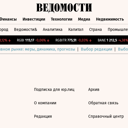
Финансы
Инвестиции
Технологии
Медиа
Недвижимость
ород
Ведомости&
Аналитика
Капитал
Страна
Промышле
а
Финансы
Инвестиции
Технологии
Медиа
Недвижимос
,12%
↓
RGBI
115,17
-0,06%
↓
RGBITR
775,51
-0,03%
↓
BANE
1 212,5
-4,38%
ивном рынке: меры, динамика, прогнозы
Выбор редакции
Выбо
Подписка для юр.лиц
Архив
О компании
Обратная связь
Редакция
Справочный центр