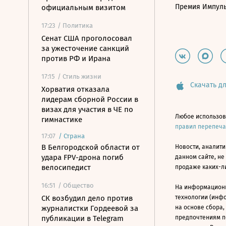
Премия Импул
официальным визитом
17:23
/ Политика
Сенат США проголосовал
за ужесточение санкций
против РФ и Ирана
17:15
/ Стиль жизни
Скачать дл
Хорватия отказала
лидерам сборной России в
визах для участия в ЧЕ по
Любое использов
гимнастике
правил перепеч
17:07
/
Страна
В Белгородской области от
Новости, аналити
удара FPV-дрона погиб
данном сайте, не
велосипедист
продаже каких-л
16:51
/ Общество
На информацион
СК возбудил дело против
технологии (инф
журналистки Гордеевой за
на основе сбора,
публикации в Telegram
предпочтениям п