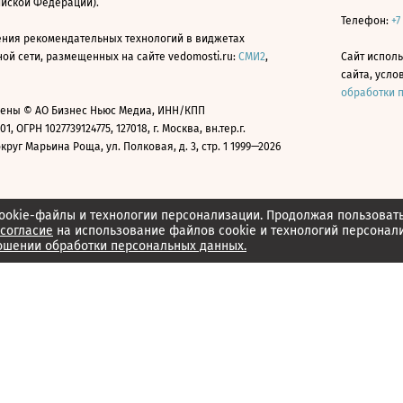
ийской Федерации).
Телефон:
+7
ния рекомендательных технологий в виджетах
й сети, размещенных на сайте vedomosti.ru:
СМИ2
,
Сайт испол
сайта, усл
обработки 
ены © АО Бизнес Ньюс Медиа, ИНН/КПП
01, ОГРН 1027739124775, 127018, г. Москва, вн.тер.г.
уг Марьина Роща, ул. Полковая, д. 3, стр. 1 1999—2026
ookie-файлы и технологии персонализации. Продолжая пользоват
согласие
на использование файлов cookie и технологий персонал
ошении обработки персональных данных.