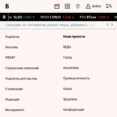
Войти
Y Бирж.
12,223
+1,18%
↑
IMOEX
2 278,13
-0,34%
↓
RTSI
873,44
-1,26%
↓
RG
Ситуация на топливном рынке: меры, динамика, прогнозы
Выб
Наши проекты
Подписка
ВЕДЫ
Реклама
Город
РФРИТ
Аналитика
Справочник компаний
Промышленность
Подписка для юр.лиц
Наука
О компании
Здоровье
Редакция
Конференции
Менеджмент