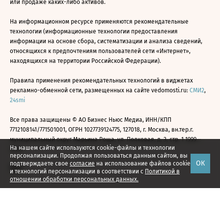
или продаже каких-либо активов.
На информационном ресурсе применяются рекомендательные
технологии (информационные технологии предоставления
информации на основе сбора, систематизации и анализа сведений,
относящихся к предпочтениям пользователей сети «Интернет»,
находящихся на территории Российской Федерации).
Правила применения рекомендательных технологий в виджетах
рекламно-обменной сети, размещенных на сайте vedomosti.ru:
СМИ2
,
24smi
Все права защищены © АО Бизнес Ньюс Медиа, ИНН/КПП
7712108141/771501001, ОГРН 1027739124775, 127018, г. Москва, вн.тер.г.
муниципальный округ Марьина Роща, ул. Полковая, д. 3, стр. 1 1999—
На нашем сайте используются cookie-файлы и технологии
2026
персонализации. Продолжая пользоваться данным сайтом, вы
ОК
подтверждаете свое
согласие
на использование файлов cookie
и технологий персонализации в соответствии с
Политикой в
отношении обработки персональных данных.