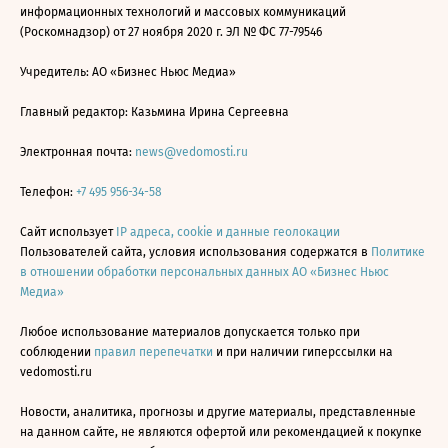
информационных технологий и массовых коммуникаций
(Роскомнадзор) от 27 ноября 2020 г. ЭЛ № ФС 77-79546
Учредитель: АО «Бизнес Ньюс Медиа»
Главный редактор: Казьмина Ирина Сергеевна
Электронная почта:
news@vedomosti.ru
Телефон:
+7 495 956-34-58
Сайт использует
IP адреса, cookie и данные геолокации
Пользователей сайта, условия использования содержатся в
Политике
в отношении обработки персональных данных АО «Бизнес Ньюс
Медиа»
Любое использование материалов допускается только при
соблюдении
правил перепечатки
и при наличии гиперссылки на
vedomosti.ru
Новости, аналитика, прогнозы и другие материалы, представленные
на данном сайте, не являются офертой или рекомендацией к покупке