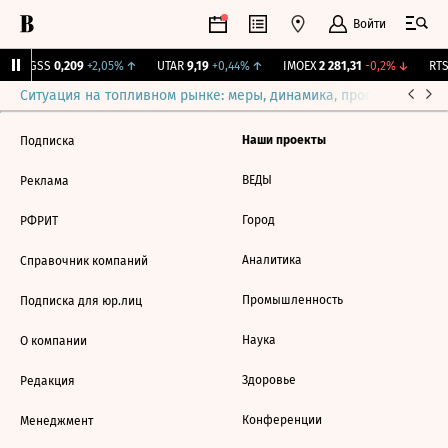
Войти
RGSS
0,209
+2,05%
↑
UTAR
9,19
+0,44%
↑
IMOEX
2 281,31
-0,2%
↓
RTSI
Ситуация на топливном рынке: меры, динамика, прогнозы
Выб
Наши проекты
Подписка
ВЕДЫ
Реклама
Город
РФРИТ
Аналитика
Справочник компаний
Промышленность
Подписка для юр.лиц
Наука
О компании
Здоровье
Редакция
Конференции
Менеджмент