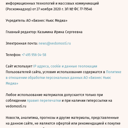
информационных технологий и массовых коммуникаций
(Роскомнадзор) от 27 ноября 2020 г. ЭЛ № ФС 77-79546
Учредитель: АО «Бизнес Ньюс Медиа»
Главный редактор: Казьмина Ирина Сергеевна
Электронная почта:
news@vedomosti.ru
Телефон:
+7 495 956-34-58
Сайт использует
IP адреса, cookie и данные геолокации
Пользователей сайта, условия использования содержатся в
Политике
в отношении обработки персональных данных АО «Бизнес Ньюс
Медиа»
Любое использование материалов допускается только при
соблюдении
правил перепечатки
и при наличии гиперссылки на
vedomosti.ru
Новости, аналитика, прогнозы и другие материалы, представленные
на данном сайте, не являются офертой или рекомендацией к покупке