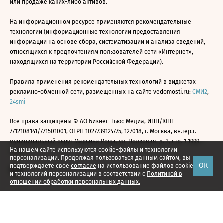
или продаже каких-либо активов.
На информационном ресурсе применяются рекомендательные
технологии (информационные технологии предоставления
информации на основе сбора, систематизации и анализа сведений,
относящихся к предпочтениям пользователей сети «Интернет»,
находящихся на территории Российской Федерации).
Правила применения рекомендательных технологий в виджетах
рекламно-обменной сети, размещенных на сайте vedomosti.ru:
СМИ2
,
24smi
Все права защищены © АО Бизнес Ньюс Медиа, ИНН/КПП
7712108141/771501001, ОГРН 1027739124775, 127018, г. Москва, вн.тер.г.
муниципальный округ Марьина Роща, ул. Полковая, д. 3, стр. 1 1999—
На нашем сайте используются cookie-файлы и технологии
2026
персонализации. Продолжая пользоваться данным сайтом, вы
ОК
подтверждаете свое
согласие
на использование файлов cookie
и технологий персонализации в соответствии с
Политикой в
отношении обработки персональных данных.