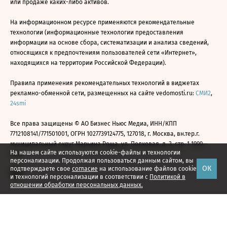
или продаже каких-либо активов.
На информационном ресурсе применяются рекомендательные
технологии (информационные технологии предоставления
информации на основе сбора, систематизации и анализа сведений,
относящихся к предпочтениям пользователей сети «Интернет»,
находящихся на территории Российской Федерации).
Правила применения рекомендательных технологий в виджетах
рекламно-обменной сети, размещенных на сайте vedomosti.ru:
СМИ2
,
24smi
Все права защищены © АО Бизнес Ньюс Медиа, ИНН/КПП
7712108141/771501001, ОГРН 1027739124775, 127018, г. Москва, вн.тер.г.
муниципальный округ Марьина Роща, ул. Полковая, д. 3, стр. 1 1999—
На нашем сайте используются cookie-файлы и технологии
2026
персонализации. Продолжая пользоваться данным сайтом, вы
ОК
подтверждаете свое
согласие
на использование файлов cookie
и технологий персонализации в соответствии с
Политикой в
отношении обработки персональных данных.