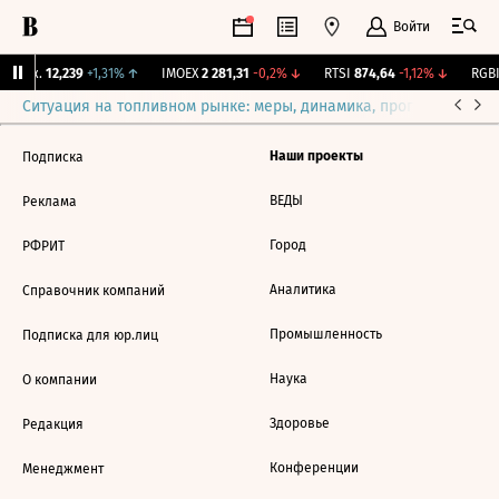
Войти
 Бирж.
12,239
+1,31%
↑
IMOEX
2 281,31
-0,2%
↓
RTSI
874,64
-1,12%
↓
RGBI
Ситуация на топливном рынке: меры, динамика, прогнозы
Выб
Наши проекты
Подписка
ВЕДЫ
Реклама
Город
РФРИТ
Аналитика
Справочник компаний
Промышленность
Подписка для юр.лиц
Наука
О компании
Здоровье
Редакция
Конференции
Менеджмент