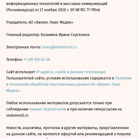
информационных технологий и массовых коммуникаций
(Роскомнадзор) от 27 ноября 2020 г. ЭЛ № ФС 77-79546
Учредитель: АО «Бизнес Ньюс Медиа»
Главный редактор: Казьмина Ирина Сергеевна
Электронная почта:
news@vedomosti.ru
Телефон:
+7 495 956-34-58
Сайт использует
IP адреса, cookie и данные геолокации
Пользователей сайта, условия использования содержатся в
Политике
в отношении обработки персональных данных АО «Бизнес Ньюс
Медиа»
Любое использование материалов допускается только при
соблюдении
правил перепечатки
и при наличии гиперссылки на
vedomosti.ru
Новости, аналитика, прогнозы и другие материалы, представленные
на данном сайте, не являются офертой или рекомендацией к покупке