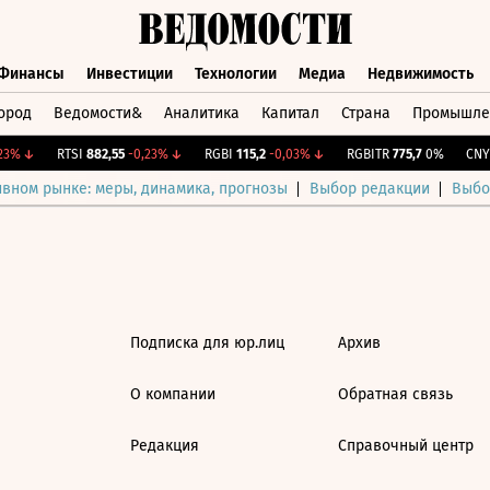
Финансы
Инвестиции
Технологии
Медиа
Недвижимость
ород
Ведомости&
Аналитика
Капитал
Страна
Промышле
а
Финансы
Инвестиции
Технологии
Медиа
Недвижимос
3%
↓
RTSI
882,55
-0,23%
↓
RGBI
115,2
-0,03%
↓
RGBITR
775,7
0%
CNY 
ивном рынке: меры, динамика, прогнозы
Выбор редакции
Выбо
Подписка для юр.лиц
Архив
О компании
Обратная связь
Редакция
Справочный центр