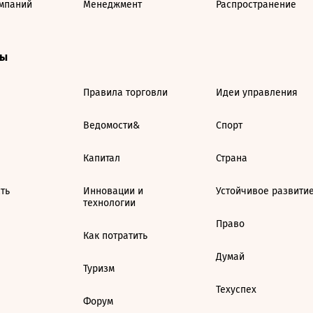
мпаний
Менеджмент
Распространение
ты
Правила торговли
Идеи управления
Ведомости&
Спорт
Капитал
Страна
ть
Инновации и
Устойчивое развити
технологии
Право
Как потратить
Думай
Туризм
Техуспех
Форум