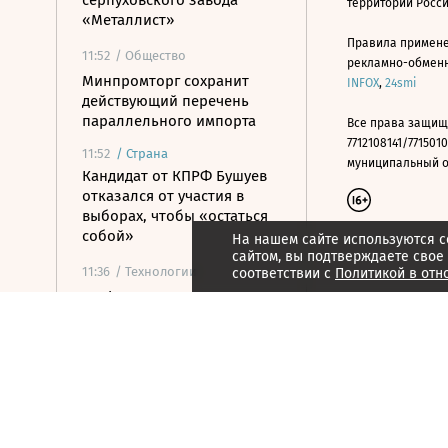
серпуховского завода
территории Росс
«Металлист»
Правила примене
11:52
/ Общество
рекламно-обменно
Минпромторг сохранит
INFOX
,
24smi
действующий перечень
параллельного импорта
Все права защищ
7712108141/7715010
11:52
/
Страна
муниципальный окр
Кандидат от КПРФ Бушуев
отказался от участия в
выборах, чтобы «остаться
собой»
На нашем сайте используются c
сайтом, вы подтверждаете свое
11:36
/ Технологии
соответствии с
Политикой в отн
В РФ определили первые
отрасли для
приоритетного внедрения
суверенных ИИ-моделей
11:35
/ Общество
ФСБ предупредила о новой
схеме мошенников с