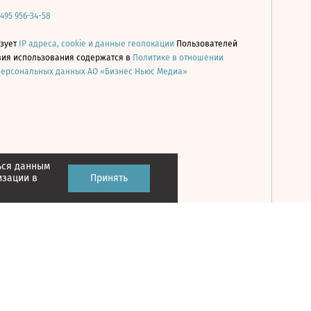
 495 956-34-58
ьзует
IP адреса, cookie и данные геолокации
Пользователей
овия использования содержатся в
Политике в отношении
персональных данных АО «Бизнес Ньюс Медиа»
ься данным
Принять
изации в