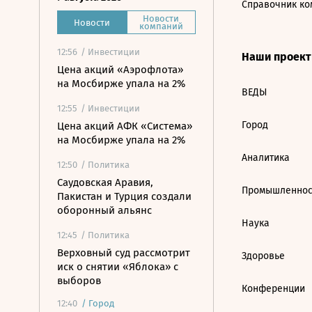
Справочник ко
Новости
Новости
компаний
12:56
/ Инвестиции
Наши проек
Цена акций «Аэрофлота»
на Мосбирже упала на 2%
ВЕДЫ
12:55
/ Инвестиции
Город
Цена акций АФК «Система»
на Мосбирже упала на 2%
Аналитика
12:50
/ Политика
Саудовская Аравия,
Промышленнос
Пакистан и Турция создали
оборонный альянс
Наука
12:45
/ Политика
Верховный суд рассмотрит
Здоровье
иск о снятии «Яблока» с
выборов
Конференции
12:40
/
Город