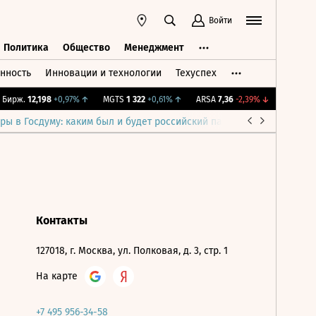
Войти
Политика
Общество
Менеджмент
нность
Инновации и технологии
Техуспех
ть
Политика
Общество
Менеджмент
Бирж.
12,198
+0,97%
↑
MGTS
1 322
+0,61%
↑
ARSA
7,36
-2,39%
↓
IMOEX
2 2
ры в Госдуму: каким был и будет российский парламент
Война н
Контакты
127018, г. Москва, ул. Полковая, д. 3, стр. 1
На карте
+7 495 956-34-58