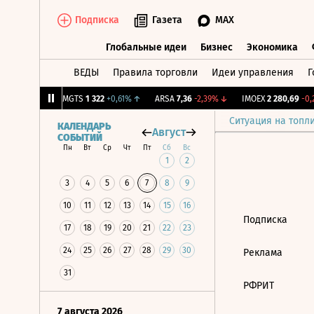
Подписка
Газета
MAX
Глобальные идеи
Бизнес
Экономика
ВЕДЫ
Правила торговли
Идеи управления
Г
Глобальные идеи
Бизнес
Экономик
98
+0,97%
↑
MGTS
1 322
+0,61%
↑
ARSA
7,36
-2,39%
↓
IMOEX
2 280,69
-0,2
Ситуация на топл
КАЛЕНДАРЬ
Август
СОБЫТИЙ
Пн
Вт
Ср
Чт
Пт
Сб
Вс
1
2
3
4
5
6
7
8
9
10
11
12
13
14
15
16
Подписка
17
18
19
20
21
22
23
24
25
26
27
28
29
30
Реклама
31
РФРИТ
7 августа 2026