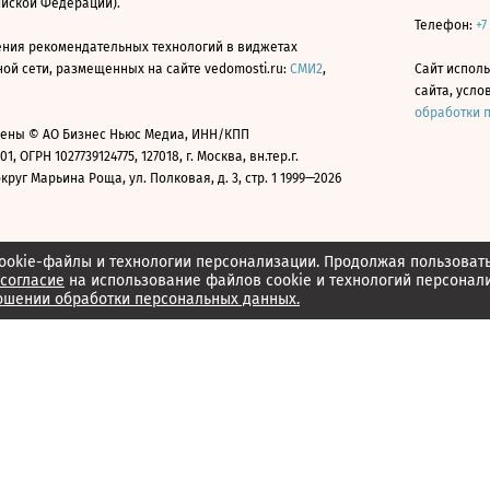
ийской Федерации).
Телефон:
+7
ния рекомендательных технологий в виджетах
й сети, размещенных на сайте vedomosti.ru:
СМИ2
,
Сайт испол
сайта, усл
обработки 
ены © АО Бизнес Ньюс Медиа, ИНН/КПП
01, ОГРН 1027739124775, 127018, г. Москва, вн.тер.г.
уг Марьина Роща, ул. Полковая, д. 3, стр. 1 1999—2026
ookie-файлы и технологии персонализации. Продолжая пользоват
согласие
на использование файлов cookie и технологий персонал
ошении обработки персональных данных.