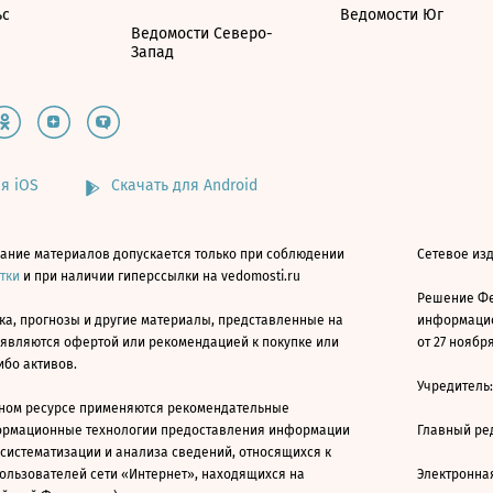
ьс
Ведомости Юг
Ведомости Северо-
Запад
я iOS
Скачать для Android
ание материалов допускается только при соблюдении
Сетевое изд
атки
и при наличии гиперссылки на vedomosti.ru
Решение Фе
ка, прогнозы и другие материалы, представленные на
информацио
 являются офертой или рекомендацией к покупке или
от 27 ноября
ибо активов.
Учредитель
ном ресурсе применяются рекомендательные
ормационные технологии предоставления информации
Главный ре
 систематизации и анализа сведений, относящихся к
ользователей сети «Интернет», находящихся на
Электронна