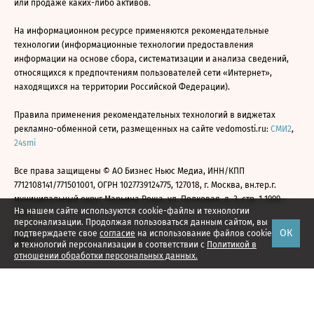
или продаже каких-либо активов.
На информационном ресурсе применяются рекомендательные
технологии (информационные технологии предоставления
информации на основе сбора, систематизации и анализа сведений,
относящихся к предпочтениям пользователей сети «Интернет»,
находящихся на территории Российской Федерации).
Правила применения рекомендательных технологий в виджетах
рекламно-обменной сети, размещенных на сайте vedomosti.ru:
СМИ2
,
24smi
Все права защищены © АО Бизнес Ньюс Медиа, ИНН/КПП
7712108141/771501001, ОГРН 1027739124775, 127018, г. Москва, вн.тер.г.
муниципальный округ Марьина Роща, ул. Полковая, д. 3, стр. 1 1999—
На нашем сайте используются cookie-файлы и технологии
2026
персонализации. Продолжая пользоваться данным сайтом, вы
ОК
подтверждаете свое
согласие
на использование файлов cookie
и технологий персонализации в соответствии с
Политикой в
отношении обработки персональных данных.