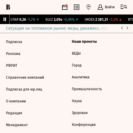
Войти
↑
UTAR
9,26
+1,2%
↑
KLVZ
2,054
+0,98%
↑
IMOEX
2 281,31
-0,2%
↓
RTS
Ситуация на топливном рынке: меры, динамика, прогнозы
Выб
Наши проекты
Подписка
ВЕДЫ
Реклама
Город
РФРИТ
Аналитика
Справочник компаний
Промышленность
Подписка для юр.лиц
Наука
О компании
Здоровье
Редакция
Конференции
Менеджмент