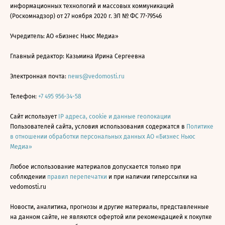
информационных технологий и массовых коммуникаций
(Роскомнадзор) от 27 ноября 2020 г. ЭЛ № ФС 77-79546
Учредитель: АО «Бизнес Ньюс Медиа»
Главный редактор: Казьмина Ирина Сергеевна
Электронная почта:
news@vedomosti.ru
Телефон:
+7 495 956-34-58
Сайт использует
IP адреса, cookie и данные геолокации
Пользователей сайта, условия использования содержатся в
Политике
в отношении обработки персональных данных АО «Бизнес Ньюс
Медиа»
Любое использование материалов допускается только при
соблюдении
правил перепечатки
и при наличии гиперссылки на
vedomosti.ru
Новости, аналитика, прогнозы и другие материалы, представленные
на данном сайте, не являются офертой или рекомендацией к покупке